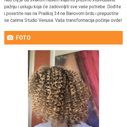
pažnju i uslugu koja će zadovoljiti sve vaše potrebe. Dođite
i posetite nas na Praškoj 34 na Banovom brdu i prepustite
se čarima Studio Venusa. Vaša transformacija počinje ovde!
FOTO