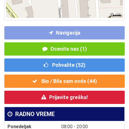
Navigacija
Ocenite nas (1)
Pohvalite (
52
)
Bio / Bila sam ovde (
44
)
Prijavite grešku!
RADNO VREME
Ponedeljak
08:00 - 20:00