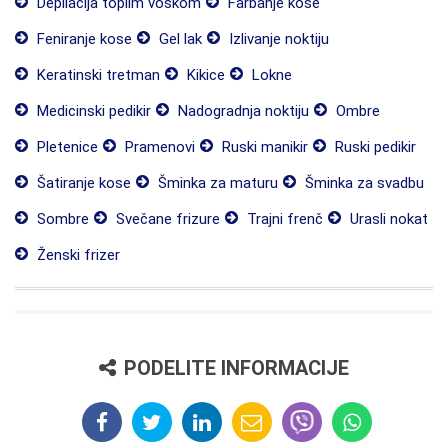
Depilacija toplim voskom
Farbanje kose
Feniranje kose
Gel lak
Izlivanje noktiju
Keratinski tretman
Kikice
Lokne
Medicinski pedikir
Nadogradnja noktiju
Ombre
Pletenice
Pramenovi
Ruski manikir
Ruski pedikir
Šatiranje kose
Šminka za maturu
Šminka za svadbu
Sombre
Svečane frizure
Trajni frenč
Urasli nokat
Ženski frizer
PODELITE INFORMACIJE