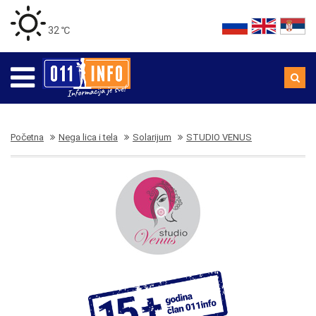
32 ℃
Početna
Nega lica i tela
Solarijum
STUDIO VENUS