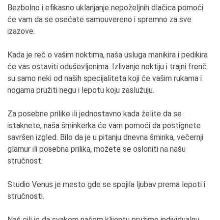
Bezbolno i efikasno uklanjanje nepoželjnih dlačica pomoći
će vam da se osećate samouvereno i spremno za sve
izazove.
Kada je reč o vašim noktima, naša usluga manikira i pedikira
će vas ostaviti oduševljenima. Izlivanje noktiju i trajni frenč
su samo neki od naših specijaliteta koji će vašim rukama i
nogama pružiti negu i lepotu koju zaslužuju.
Za posebne prilike ili jednostavno kada želite da se
istaknete, naša šminkerka će vam pomoći da postignete
savršen izgled. Bilo da je u pitanju dnevna šminka, večernji
glamur ili posebna prilika, možete se osloniti na našu
stručnost.
Studio Venus je mesto gde se spojila ljubav prema lepoti i
stručnosti.
Naš cilj je da svakom našem klijentu pružimo individualnu