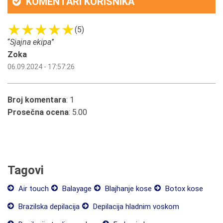
KOMENTARI KORISNIKA
(5)
“
Sjajna ekipa
”
Zoka
06.09.2024 - 17:57:26
Broj komentara
: 1
Prosečna ocena
: 5.00
Tagovi
Air touch
Balayage
Blajhanje kose
Botox kose
Brazilska depilacija
Depilacija hladnim voskom