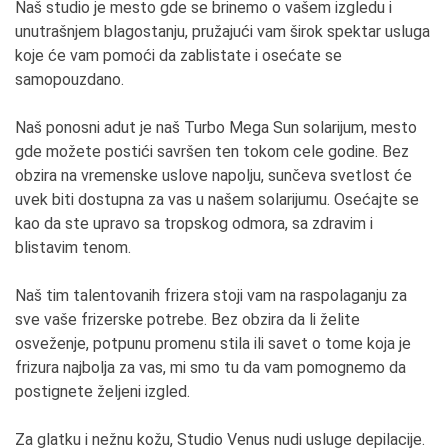
Naš studio je mesto gde se brinemo o vašem izgledu i
unutrašnjem blagostanju, pružajući vam širok spektar usluga
koje će vam pomoći da zablistate i osećate se
samopouzdano.
Naš ponosni adut je naš Turbo Mega Sun solarijum, mesto
gde možete postići savršen ten tokom cele godine. Bez
obzira na vremenske uslove napolju, sunčeva svetlost će
uvek biti dostupna za vas u našem solarijumu. Osećajte se
kao da ste upravo sa tropskog odmora, sa zdravim i
blistavim tenom.
Naš tim talentovanih frizera stoji vam na raspolaganju za
sve vaše frizerske potrebe. Bez obzira da li želite
osveženje, potpunu promenu stila ili savet o tome koja je
frizura najbolja za vas, mi smo tu da vam pomognemo da
postignete željeni izgled.
Za glatku i nežnu kožu, Studio Venus nudi usluge depilacije.