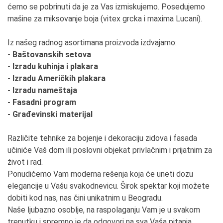
ćemo se pobrinuti da je za Vas izmiskujemo. Posedujemo
mašine za miksovanje boja (vitex grcka i maxima Lucani).
Iz našeg radnog asortimana proizvoda izdvajamo:
- Baštovanskih setova
- Izradu kuhinja i plakara
- Izradu Američkih plakara
- Izradu nameštaja
- Fasadni program
- Građevinski materijal
Različite tehnike za bojenje i dekoraciju zidova i fasada
učiniće Vaš dom ili poslovni objekat privlačnim i prijatnim za
život i rad.
Ponudićemo Vam moderna rešenja koja će uneti dozu
elegancije u Vašu svakodnevicu. Širok spektar koji možete
dobiti kod nas, nas čini unikatnim u Beogradu.
Naše ljubazno osoblje, na raspolaganju Vam je u svakom
trenutku i spremno je da odgovori na sva Vaša pitanja.