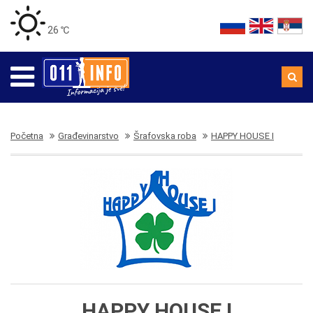
26 ℃
Početna
Građevinarstvo
Šrafovska roba
HAPPY HOUSE I
HAPPY HOUSE I