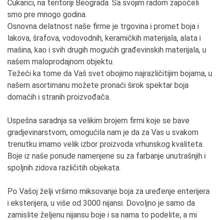
Čukarici, na teritoriji Beograda. Sa svojim radom započeli
smo pre mnogo godina.
Osnovna delatnost naše firme je trgovina i promet boja i
lakova, šrafova, vodovodnih, keramičkih materijala, alata i
mašina, kao i svih drugih mogućih građevinskih materijala, u
našem maloprodajnom objektu.
Težeći ka tome da Vaš svet obojimo najrazličitijim bojama, u
našem asortimanu možete pronaći širok spektar boja
domaćih i stranih proizvođača.
Uspešna saradnja sa velikim brojem firmi koje se bave
gradjevinarstvom, omogućila nam je da za Vas u svakom
trenutku imamo velik izbor proizvoda vrhunskog kvaliteta.
Boje iz naše ponude namenjene su za farbanje unutrašnjih i
spoljnih zidova različitih objekata.
Po Vašoj želji vršimo miksovanje boja za uređenje enterijera
i eksterijera, u više od 3000 nijansi. Dovoljno je samo da
zamislite željenu nijansu boje i sa nama to podelite, a mi