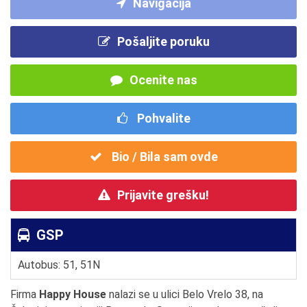
Navigacija
Pošaljite poruku
Ocenite nas
Pohvalite
Bio / Bila sam ovde
Prijavite grešku!
GSP
Autobus: 51, 51N
Firma
Happy House
nalazi se u ulici Belo Vrelo 38, na