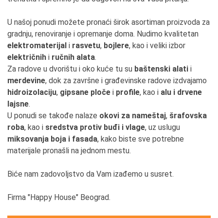
U našoj ponudi možete pronaći širok asortiman proizvoda za
gradnju, renoviranje i opremanje doma. Nudimo kvalitetan
elektromaterijal
i
rasvetu
,
bojlerе
, kao i veliki izbor
električnih
i
ručnih alata
.
Za radove u dvorištu i oko kuće tu su
baštenski alati
i
merdevine
, dok za završne i građevinske radove izdvajamo
hidroizolaciju
,
gipsane ploče
i
profile
, kao i
alu i drvene
lajsne
.
U ponudi se takođe nalaze
okovi za nameštaj
,
šrafovska
roba
, kao i
sredstva protiv buđi i vlage
, uz uslugu
miksovanja boja i fasada
, kako biste sve potrebne
materijale pronašli na jednom mestu.
Biće nam zadovoljstvo da Vam izađemo u susret.
Firma "Happy House" Beograd.