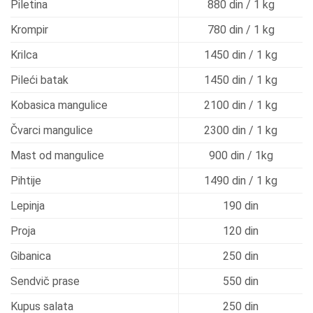
Piletina
880 din / 1 kg
Krompir
780 din / 1 kg
Krilca
1450 din / 1 kg
Pileći batak
1450 din / 1 kg
Kobasica mangulice
2100 din / 1 kg
Čvarci mangulice
2300 din / 1 kg
Mast od mangulice
900 din / 1kg
Pihtije
1490 din / 1 kg
Lepinja
190 din
Proja
120 din
Gibanica
250 din
Sendvič prase
550 din
Kupus salata
250 din