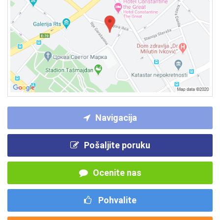
Navigacija
Pošaljite poruku
Ocenite nas
Pohvalite