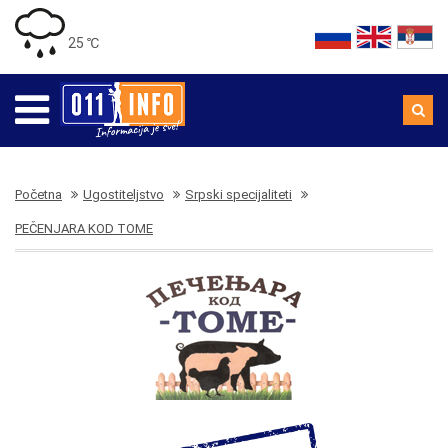
25 ℃
Početna
Ugostiteljstvo
Srpski specijaliteti
PEČENJARA KOD TOME