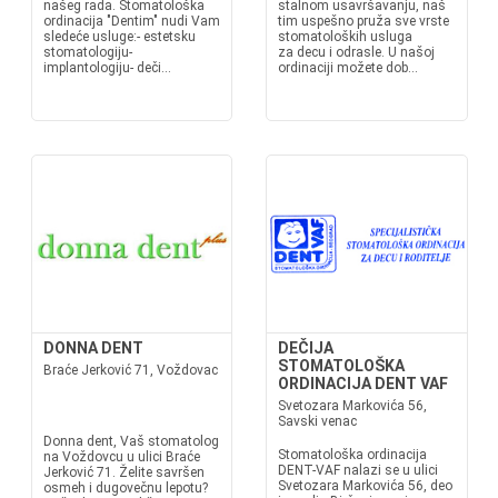
našeg rada. Stomatološka
stalnom usavršavanju, naš
ordinacija "Dentim" nudi Vam
tim uspešno pruža sve vrste
sledeće usluge:- estetsku
stomatoloških usluga
stomatologiju-
za decu i odrasle. U našoj
implantologiju- deči...
ordinaciji možete dob...
DONNA DENT
DEČIJA
STOMATOLOŠKA
Braće Jerković 71, Voždovac
ORDINACIJA DENT VAF
Svetozara Markovića 56,
Savski venac
Donna dent, Vaš stomatolog
Stomatološka ordinacija
na Voždovcu u ulici Braće
DENT-VAF nalazi se u ulici
Jerković 71. Želite savršen
Svetozara Markovića 56, deo
osmeh i dugovečnu lepotu?