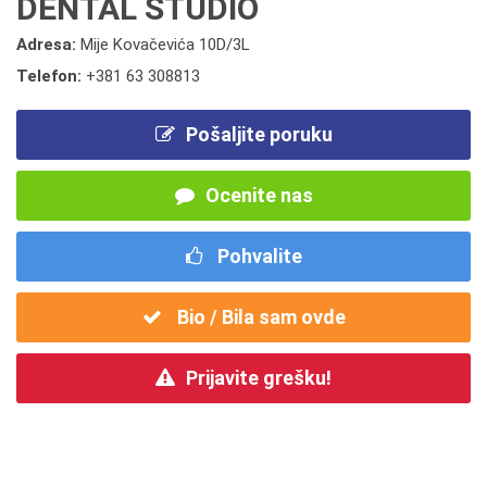
DENTAL STUDIO
Adresa:
Mije Kovačevića 10D/3L
Telefon:
+381 63 308813
Pošaljite poruku
Ocenite nas
Pohvalite
Bio / Bila sam ovde
Prijavite grešku!