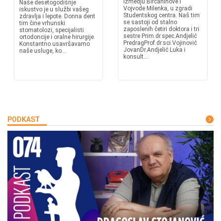
izmedju Birčaninove i
Naše desetogodišnje
Vojvode Milenka, u zgradi
iskustvo je u službi vašeg
Studentskog centra. Naš tim
zdravlja i lepote. Donna dent
se sastoji od stalno
tim čine vrhunski
zaposlenih četiri doktora i tri
stomatolozi, specijalisti
sestre Prim.dr.spec.Andjelić
ortodoncije i oralne hirurgije.
PredragProf.dr.sci.Vojinović
Konstantno usavršavamo
JovanDr.Andjelić Luka i
naše usluge, ko...
konsult...
PODKAST