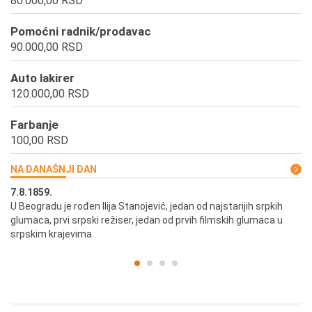
80.000,00 RSD
Pomoćni radnik/prodavac
90.000,00 RSD
Auto lakirer
120.000,00 RSD
Farbanje
100,00 RSD
NA DANAŠNJI DAN
7.8.1859.
7.
U Beogradu je rođen Ilija Stanojević, jedan od najstarijih srpkih
U 
glumaca, prvi srpski režiser, jedan od prvih filmskih glumaca u
re
srpskim krajevima.