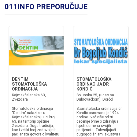
011INFO PREPORUČUJE
DENTIM
STOMATOLOŠKA
STOMATOLOŠKA
ORDINACIJA DR
ORDINACIJA
KONDIĆ
Kajmakčalanska 63,
Solunska 25, (ugao sa
Zvezdara
Dubrovačkom), Dorćol
Stomatološka ordinacija
Stomatološka ordinacija dr
"Dentim" nalazi se u
Kondić osnovana je 1994.
Kajmakčalanskoj ulici broj
godine i već više od tri
63, na teritoriji opštine
decenije brine o zdravlju i
Zvezdara. Duga tradicija,
lepoti osmeha svojih
kao i veliki broj zadovoljnih
pacijenata. Zahvaljujući
pacijenata govore o kvalitetu
dugogodišnjem iskustvu i