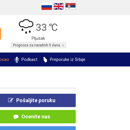
33 ℃
Pljusak
Prognoza za narednih 5 dana
posao
Podkast
Preporuke iz Srbije
Pošaljite poruku
Ocenite nas