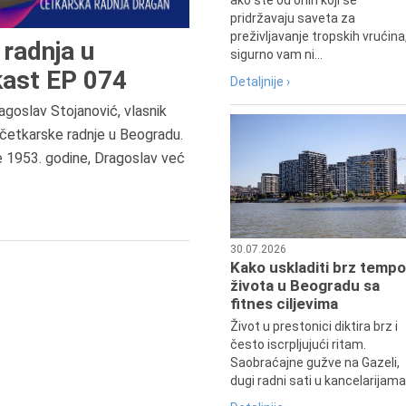
ako ste od onih koji se
pridržavaju saveta za
preživljavanje tropskih vrućina
radnja u
sigurno vam ni...
ast EP 074
Detaljnije ›
agoslav Stojanović, vlasnik
četkarske radnje u Beogradu.
7.8.2015.
e 1953. godine, Dragoslav već
Preminula je Đurđija Cvetić,
pozorišna, filmska i TV glumica.
30.07.2026
Kako uskladiti brz tempo
života u Beogradu sa
fitnes ciljevima
Život u prestonici diktira brz i
često iscrpljujući ritam.
Saobraćajne gužve na Gazeli,
dugi radni sati u kancelarijama.