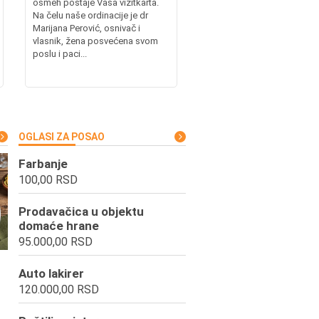
osmeh postaje Vaša vizitkarta.
Na čelu naše ordinacije je dr
Marijana Perović, osnivač i
vlasnik, žena posvećena svom
poslu i paci...
OGLASI ZA POSAO
Farbanje
100,00 RSD
Prodavačica u objektu
domaće hrane
95.000,00 RSD
Auto lakirer
120.000,00 RSD