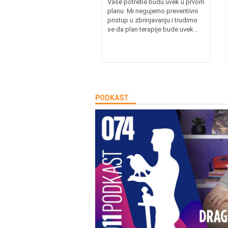
Vaše potrebe budu uvek u prvom
planu. Mi negujemo preventivni
pristup u zbrinjavanju i trudimo
se da plan terapije bude uvek...
PODKAST