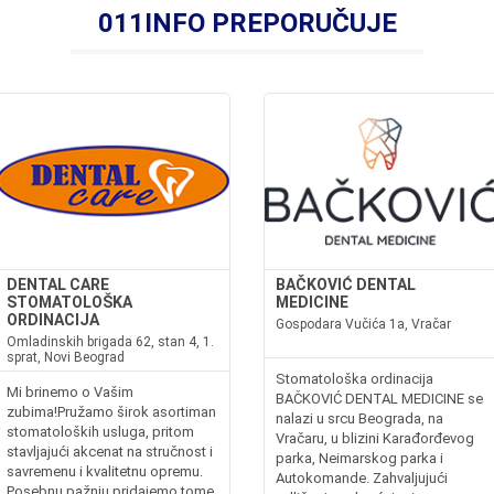
011INFO PREPORUČUJE
DENTAL CARE
BAČKOVIĆ DENTAL
STOMATOLOŠKA
MEDICINE
ORDINACIJA
Gospodara Vučića 1a, Vračar
Omladinskih brigada 62, stan 4, 1.
sprat, Novi Beograd
Stomatološka ordinacija
Mi brinemo o Vašim
BAČKOVIĆ DENTAL MEDICINE se
zubima!Pružamo širok asortiman
nalazi u srcu Beograda, na
stomatoloških usluga, pritom
Vračaru, u blizini Karađorđevog
stavljajući akcenat na stručnost i
parka, Neimarskog parka i
savremenu i kvalitetnu opremu.
Autokomande. Zahvaljujući
Posebnu pažnju pridajemo tome