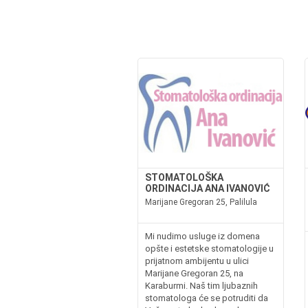
STOMATOLOŠKA
ORDINACIJA ANA IVANOVIĆ
Marijane Gregoran 25, Palilula
Mi nudimo usluge iz domena
opšte i estetske stomatologije u
prijatnom ambijentu u ulici
Marijane Gregoran 25, na
Karaburmi. Naš tim ljubaznih
stomatologa će se potruditi da