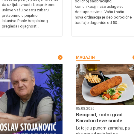
odličnoj saobraćajnoj
da uz ljubaznost i besprekorne
komunikaciji naše usluge su
uslove Vašu posetu zubaru
dostupne svima. Vaša i naša
pretvorimo u prijatno
nova ordinacija je deo porodične
iskustvo.Posle besplatnog
tradicije duge više od 50...
pregleda i dijagnost...
MAGAZIN
05.08.2026
Beograd, rodni grad
Karađorđeve šnicle
Leto je u punom zamahu, pa