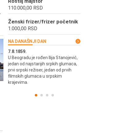
Roštilj majstor
110.000,00 RSD
,
Ženski frizer/frizer početnik
1.000,00 RSD
NA DANAŠNJI DAN
7.8.1859.
7.8.1855.
U Beogradu je rođen Ilija Stanojević,
U Beogradu je rođen Svetisla
jedan od najstarijih srpkih glumaca,
Dinulović, pozorišni glumac i r
prvi srpski režiser, jedan od prvih
filmskih glumaca u srpskim
krajevima.
..