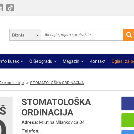
Biznis
Info kutak
O Beogradu
Magazin
Kontakt
Oglasi za 
ke ordinacije
STOMATOLOŠKA ORDINACIJA
STOMATOLOŠKA
ORDINACIJA
Adresa:
Milutina Milankovića 34
Telefon:
...