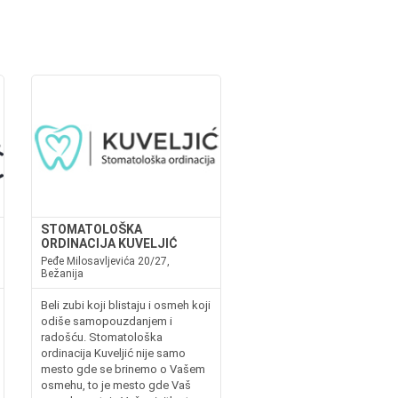
STOMATOLOŠKA
ORDINACIJA KUVELJIĆ
Peđe Milosavljevića 20/27,
Bežanija
Beli zubi koji blistaju i osmeh koji
odiše samopouzdanjem i
radošću. Stomatološka
ordinacija Kuveljić nije samo
mesto gde se brinemo o Vašem
osmehu, to je mesto gde Vaš