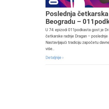
Poslednja četkarska 
Beogradu – 011podk
U 74. epizodi 011podkasta gost je Dr
četkarske radnje Dragan – poslednje 
Nastavljajući tradiciju započetu davn
više...
Detaljnije ›