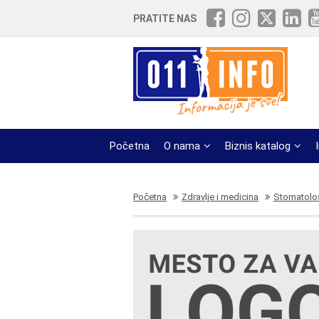
PRATITE NAS
Početna
O nama
Biznis katalog
Početna
Zdravlje i medicina
Stomatološ