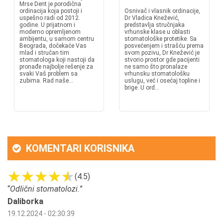
Mrse Dent je porodična
ordinacija koja postoji i
Osnivač i vlasnik ordinacije,
uspešno radi od 2012.
Dr Vladica Knežević,
godine. U prijatnom i
predstavlja stručnjaka
moderno opremljenom
vrhunske klase u oblasti
ambijentu, u samom centru
stomatološke protetike. Sa
Beograda, dočekaće Vas
posvećenjem i strašću prema
mlad i stručan tim
svom pozivu, Dr Knežević je
stomatologa koji nastoji da
stvorio prostor gde pacijenti
pronađe najbolje rešenje za
ne samo što pronalaze
svaki Vaš problem sa
vrhunsku stomatološku
zubima. Rad naše...
uslugu, već i osećaj topline i
brige. U ord...
KOMENTARI KORISNIKA
(4.5)
“
Odlični stomatolozi.
”
Daliborka
19.12.2024 - 02:30:39