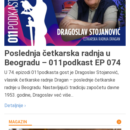
Poslednja četkarska radnja u
Beogradu – 011podkast EP 074
U 74. epizodi 011podkasta gost je Dragoslav Stojanović,
vlasnik četkarske radnje Dragan – poslednje četkarske
radnje u Beogradu. Nastavljajući tradiciju započetu davne
1953. godine, Dragoslav već više...
Detaljnije ›
MAGAZIN