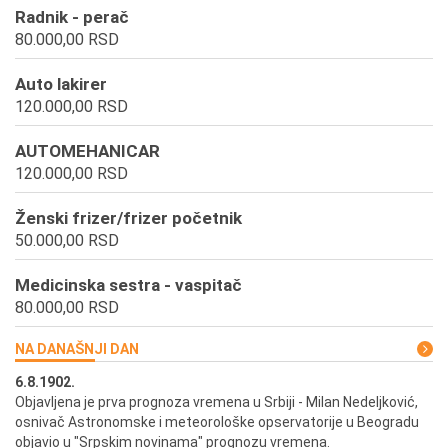
Radnik - perač
80.000,00 RSD
Auto lakirer
120.000,00 RSD
AUTOMEHANICAR
120.000,00 RSD
Ženski frizer/frizer početnik
50.000,00 RSD
Medicinska sestra - vaspitač
80.000,00 RSD
NA DANAŠNJI DAN
6.8.1902.
6.
ik
Objavljena je prva prognoza vremena u Srbiji - Milan Nedeljković,
Od
osnivač Astronomske i meteorološke opservatorije u Beogradu
Be
objavio u "Srpskim novinama" prognozu vremena.