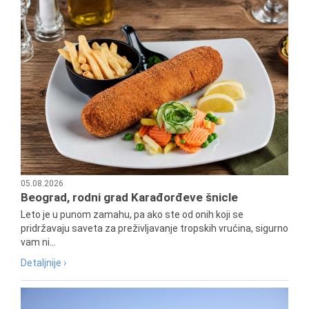
05.08.2026
Beograd, rodni grad Karađorđeve šnicle
Leto je u punom zamahu, pa ako ste od onih koji se
pridržavaju saveta za preživljavanje tropskih vrućina, sigurno
vam ni...
Detaljnije ›