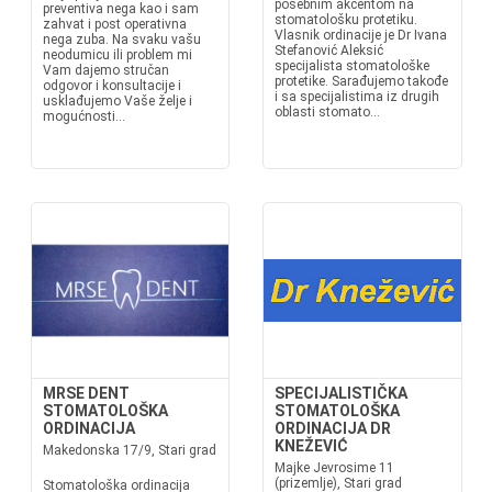
posebnim akcentom na
preventiva nega kao i sam
stomatološku protetiku.
zahvat i post operativna
Vlasnik ordinacije je Dr Ivana
nega zuba. Na svaku vašu
Stefanović Aleksić
neodumicu ili problem mi
specijalista stomatološke
Vam dajemo stručan
protetike. Sarađujemo takođe
odgovor i konsultacije i
i sa specijalistima iz drugih
usklađujemo Vaše želje i
oblasti stomato...
mogućnosti...
MRSE DENT
SPECIJALISTIČKA
STOMATOLOŠKA
STOMATOLOŠKA
ORDINACIJA
ORDINACIJA DR
KNEŽEVIĆ
Makedonska 17/9, Stari grad
Majke Jevrosime 11
(prizemlje), Stari grad
Stomatološka ordinacija