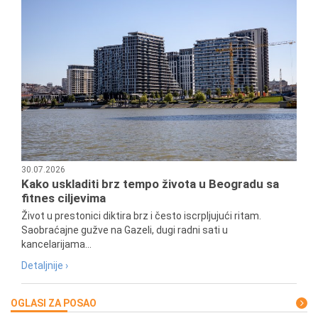
30.07.2026
Kako uskladiti brz tempo života u Beogradu sa
fitnes ciljevima
Život u prestonici diktira brz i često iscrpljujući ritam.
Saobraćajne gužve na Gazeli, dugi radni sati u
kancelarijama...
Detaljnije ›
OGLASI ZA POSAO