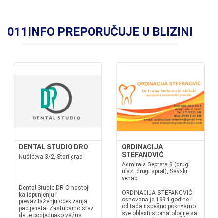
011INFO PREPORUČUJE U BLIZINI
DENTAL STUDIO DRO
ORDINACIJA
STEFANOVIĆ
Nušićeva 3/2, Stari grad
Admirala Geprata 8 (drugi
ulaz, drugi sprat), Savski
venac
Dental Studio DR O nastoji
ORDINACIJA STEFANOVIĆ
ka ispunjenju i
osnovana je 1994 godine i
prevazilaženju očekivanja
od tada uspešno pokrivamo
pacijenata. Zastupamo stav
sve oblasti stomatologije sa
da je podjednako važna