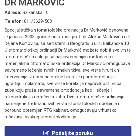
DR MARKOVIĆ
Adresa:
Balkanska 10
Telefon:
011/3629-508
Specijalistička stomatološka ordinacija Dr Marković osnovana
je januara 2003. godine od strane prof. dr Alekse Markovića i dr
Dejana Kurtovića, sa sedištem u Beogradu u ulici Balkanska 10.
U stomatološkoj ordinaciji Dr Marković možete dobiti sve vrste
stomatoloških usluga sa najsavremenijim metodama i
materijalima. Stomatološka ordinacija Dr Marković omogućava
savremeno lečenje tvrdih i mekih tkiva, sve vrste hirurških
intervencija iz domena oralne hirurgije i parodontologije,
ugradnju implantata, sve vrste korekcija nepravilnosti vilica i
zuba koju pruža savremena ortodoncija kao i lečenje i
rekonstrukcija oštećenih zuba. Dve stomatološke ordinacije
namenjene tretmanu svih vrsta stomatoloških oboljenja i
potpuno opremljen RTG kabinet, omogućavaju vrhunsko
rešavanje svakog stomatološkog pr...
Pošaljite poruku