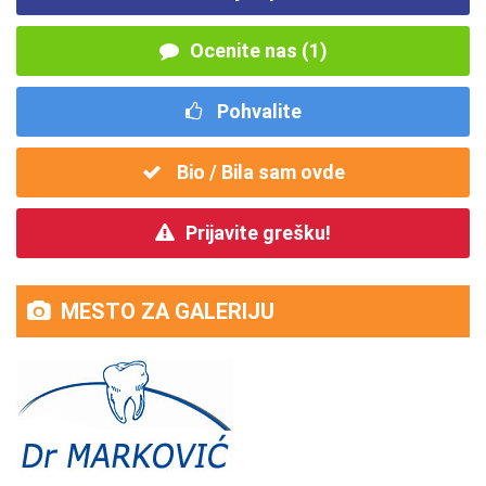
Ocenite nas (1)
Pohvalite
Bio / Bila sam ovde
Prijavite grešku!
MESTO ZA GALERIJU