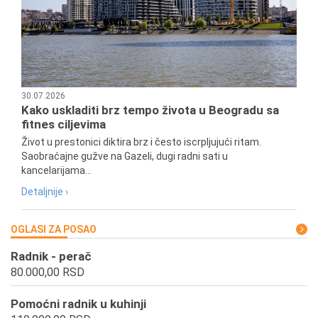
30.07.2026
Kako uskladiti brz tempo života u Beogradu sa
fitnes ciljevima
Život u prestonici diktira brz i često iscrpljujući ritam.
Saobraćajne gužve na Gazeli, dugi radni sati u
kancelarijama...
Detaljnije ›
OGLASI ZA POSAO
Radnik - perač
80.000,00 RSD
Pomoćni radnik u kuhinji