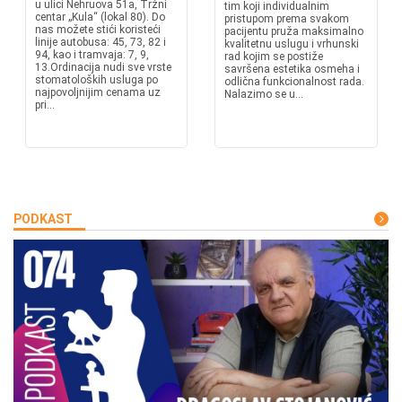
u ulici Nehruova 51a, Tržni
tim koji individualnim
centar „Kula“ (lokal 80). Do
pristupom prema svakom
nas možete stići koristeći
pacijentu pruža maksimalno
linije autobusa: 45, 73, 82 i
kvalitetnu uslugu i vrhunski
94, kao i tramvaja: 7, 9,
rad kojim se postiže
13.Ordinacija nudi sve vrste
savršena estetika osmeha i
stomatoloških usluga po
odlična funkcionalnost rada.
najpovoljnijim cenama uz
Nalazimo se u...
pri...
PODKAST