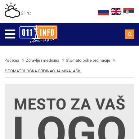
31 ℃
Početna
Zdravlje i medicina
Stomatološke ordinacije
STOMATOLOŠKA ORDINACIJA MIKALAŠKI