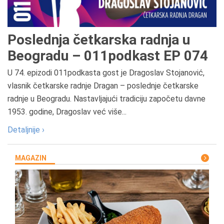
Poslednja četkarska radnja u
Beogradu – 011podkast EP 074
U 74. epizodi 011podkasta gost je Dragoslav Stojanović,
vlasnik četkarske radnje Dragan – poslednje četkarske
radnje u Beogradu. Nastavljajući tradiciju započetu davne
1953. godine, Dragoslav već više...
Detaljnije ›
MAGAZIN