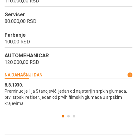
110.000,00 RSD
Serviser
80.000,00 RSD
Farbanje
100,00 RSD
AUTOMEHANICAR
120.000,00 RSD
NA DANAŠNJI DAN
8.8.1930.
8.
Preminuo je Ilija Stanojević, jedan od najstarijih srpkih glumaca,
U 
prvi srpski režiser, jedan od prvih filmskih glumaca u srpskim
krajevima.