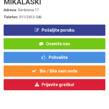
MIKALAŠKI
Adresa:
Geršićeva 17
Telefon:
011/2413-546
Pošaljite poruku
Ocenite nas
Pohvalite
Bio / Bila sam ovde
Prijavite grešku!