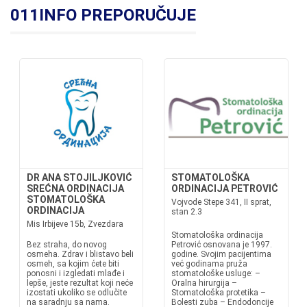
011INFO PREPORUČUJE
DR ANA STOJILJKOVIĆ
STOMATOLOŠKA
SREĆNA ORDINACIJA
ORDINACIJA PETROVIĆ
STOMATOLOŠKA
Vojvode Stepe 341, II sprat,
ORDINACIJA
stan 2.3
Mis Irbijeve 15b, Zvezdara
Stomatološka ordinacija
Bez straha, do novog
Petrović osnovana je 1997.
osmeha. Zdrav i blistavo beli
godine. Svojim pacijentima
osmeh, sa kojim ćete biti
već godinama pruža
ponosni i izgledati mlađe i
stomatološke usluge: –
lepše, jeste rezultat koji neće
Oralna hirurgija –
izostati ukoliko se odlučite
Stomatološka protetika –
na saradnju sa nama.
Bolesti zuba – Endodoncije