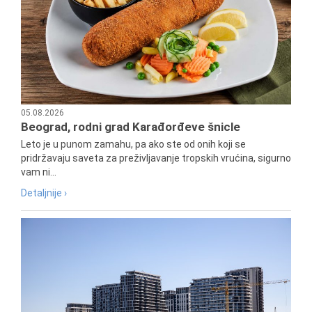
05.08.2026
Beograd, rodni grad Karađorđeve šnicle
Leto je u punom zamahu, pa ako ste od onih koji se
pridržavaju saveta za preživljavanje tropskih vrućina, sigurno
vam ni...
Detaljnije ›