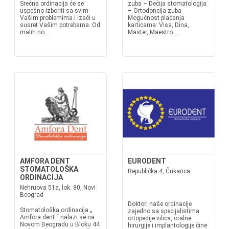
Srećna ordinacija će se
zuba – Dečija stomatologija
uspešno izboriti sa svim
– Ortodoncija zuba
Vašim problemima i izaći u
Mogućnost plaćanja
susret Vašim potrebama. Od
karticama: Visa, Dina,
malih no...
Master, Maestro...
AMFORA DENT
EURODENT
STOMATOLOŠKA
Republička 4, Čukarica
ORDINACIJA
Nehruova 51a, lok. 80, Novi
Beograd
Doktori naše ordinacije
Stomatološka ordinacija „
zajedno sa specijalistima
Amfora dent “ nalazi se na
ortopedije vilica, oralne
Novom Beogradu u Bloku 44
hirurgije i implantologije čine