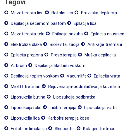
Tagovi
Mezoterapija lica
Botoks lica
Brazilska depilacija
Depilacija šećernom pastom
Epilacija lica
Mezoterapija tela
Epilacija pazuha
Epilacija nausnica
Elektroliza dlaka
Biorevitalizacija
Anti-age tretmani
Epilacija prepona
Presoterapija
Muška depilacija
Airbrush
Depilacija hladnim voskom
Depilacija toplim voskom
Vacumlift
Epilacija vrata
Miolift tretman
Rejuvenacija-podmlađivanje kože lica
Liposukcija butina
Liposukcija podbratka
Liposukcija ruku
Indiba terapija
Liposukcija vrata
Liposukcija lica
Karboksiterapija kose
Fotobiostimulacija
Skinbuster
Kolagen tretman