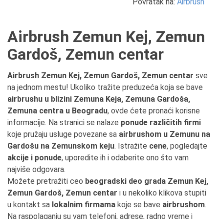
Povratak na:
Airbrush
Airbrush Zemun Kej, Zemun
Gardoš, Zemun centar
Airbrush Zemun Kej, Zemun Gardoš, Zemun centar
sve
na jednom mestu! Ukoliko tražite preduzeća koja se bave
airbrushu u blizini Zemuna Keja, Zemuna Gardoša,
Zemuna centra u Beogradu
, ovde ćete pronaći korisne
informacije. Na stranici se nalaze
ponude različitih firmi
koje pružaju usluge povezane sa
airbrushom u Zemunu na
Gardošu na Zemunskom keju
. Istražite
cene
, pogledajte
akcije i ponude
, uporedite ih i odaberite ono što vam
najviše odgovara.
Možete pretražiti ceo
beogradski deo grada Zemun Kej,
Zemun Gardoš, Zemun centar
i u nekoliko klikova stupiti
u kontakt sa
lokalnim firmama
koje se bave
airbrushom
.
Na raspolaganju su vam telefoni, adrese, radno vreme i