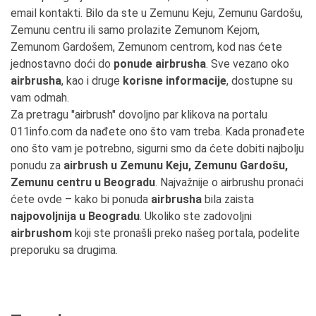
email kontakti. Bilo da ste u Zemunu Keju, Zemunu Gardošu,
Zemunu centru ili samo prolazite Zemunom Kejom,
Zemunom Gardošem, Zemunom centrom, kod nas ćete
jednostavno doći do
ponude airbrusha
. Sve vezano oko
airbrusha
, kao i druge
korisne informacije
, dostupne su
vam odmah.
Za pretragu "airbrush" dovoljno par klikova na portalu
011info.com da nađete ono što vam treba. Kada pronađete
ono što vam je potrebno, sigurni smo da ćete dobiti najbolju
ponudu za
airbrush u Zemunu Keju, Zemunu Gardošu,
Zemunu centru u Beogradu
. Najvažnije o airbrushu pronaći
ćete ovde – kako bi ponuda
airbrusha
bila zaista
najpovoljnija u Beogradu
. Ukoliko ste zadovoljni
airbrushom
koji ste pronašli preko našeg portala, podelite
preporuku sa drugima.