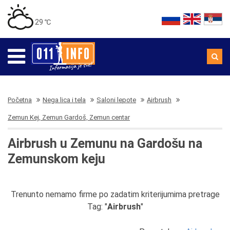
29 ℃
Početna
Nega lica i tela
Saloni lepote
Airbrush
Zemun Kej, Zemun Gardoš, Zemun centar
Airbrush u Zemunu na Gardošu na
Zemunskom keju
Trenunto nemamo firme po zadatim kriterijumima pretrage
Tag: "
Airbrush
"