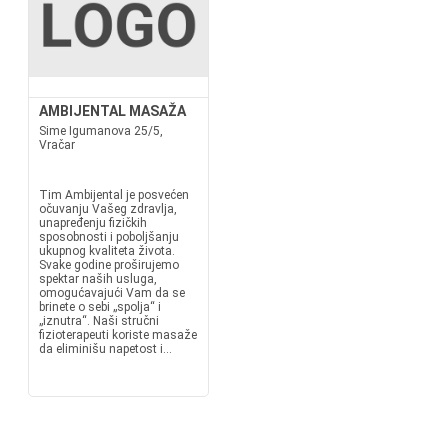
AMBIJENTAL MASAŽA
Sime Igumanova 25/5,
Vračar
Tim Ambijental je posvećen
očuvanju Vašeg zdravlja,
unapređenju fizičkih
sposobnosti i poboljšanju
ukupnog kvaliteta života.
Svake godine proširujemo
spektar naših usluga,
omogućavajući Vam da se
brinete o sebi „spolja“ i
„iznutra“. Naši stručni
fizioterapeuti koriste masaže
da eliminišu napetost i...