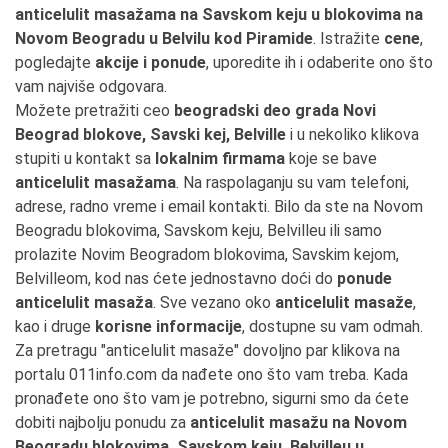
anticelulit masažama na Savskom keju u blokovima na
Novom Beogradu u Belvilu kod Piramide
. Istražite
cene
,
pogledajte
akcije i ponude
, uporedite ih i odaberite ono što
vam najviše odgovara.
Možete pretražiti ceo
beogradski deo grada Novi
Beograd blokove, Savski kej, Belville
i u nekoliko klikova
stupiti u kontakt sa
lokalnim firmama
koje se bave
anticelulit masažama
. Na raspolaganju su vam telefoni,
adrese, radno vreme i email kontakti. Bilo da ste na Novom
Beogradu blokovima, Savskom keju, Belvilleu ili samo
prolazite Novim Beogradom blokovima, Savskim kejom,
Belvilleom, kod nas ćete jednostavno doći do
ponude
anticelulit masaža
. Sve vezano oko
anticelulit masaže
,
kao i druge
korisne informacije
, dostupne su vam odmah.
Za pretragu "anticelulit masaže" dovoljno par klikova na
portalu 011info.com da nađete ono što vam treba. Kada
pronađete ono što vam je potrebno, sigurni smo da ćete
dobiti najbolju ponudu za
anticelulit masažu na Novom
Beogradu blokovima, Savskom keju, Belvilleu u