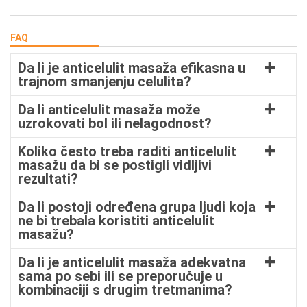
FAQ
Da li je anticelulit masaža efikasna u
trajnom smanjenju celulita?
Da li anticelulit masaža može
uzrokovati bol ili nelagodnost?
Koliko često treba raditi anticelulit
masažu da bi se postigli vidljivi
rezultati?
Da li postoji određena grupa ljudi koja
ne bi trebala koristiti anticelulit
masažu?
Da li je anticelulit masaža adekvatna
sama po sebi ili se preporučuje u
kombinaciji s drugim tretmanima?