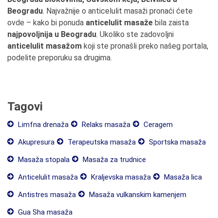
Beogradu
. Najvažnije o anticelulit masaži pronaći ćete
ovde – kako bi ponuda
anticelulit masaže
bila zaista
najpovoljnija u Beogradu
. Ukoliko ste zadovoljni
anticelulit masažom
koji ste pronašli preko našeg portala,
podelite preporuku sa drugima.
Tagovi
Limfna drenaža
Relaks masaža
Ceragem
Akupresura
Terapeutska masaža
Sportska masaža
Masaža stopala
Masaža za trudnice
Anticelulit masaža
Kraljevska masaža
Masaža lica
Antistres masaža
Masaža vulkanskim kamenjem
Gua Sha masaža