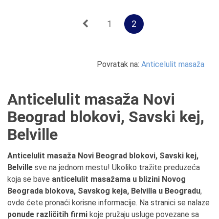
1
2
Povratak na:
Anticelulit masaža
Anticelulit masaža Novi
Beograd blokovi, Savski kej,
Belville
Anticelulit masaža Novi Beograd blokovi, Savski kej,
Belville
sve na jednom mestu! Ukoliko tražite preduzeća
koja se bave
anticelulit masažama u blizini Novog
Beograda blokova, Savskog keja, Belvilla u Beogradu
,
ovde ćete pronaći korisne informacije. Na stranici se nalaze
ponude različitih firmi
koje pružaju usluge povezane sa