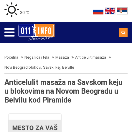
30 ℃
Početna
Nega lica i tela
Masaža
Anticelulit masaža
Novi Beograd blokovi, Savski kej, Belville
Anticelulit masaža na Savskom keju
u blokovima na Novom Beogradu u
Belvilu kod Piramide