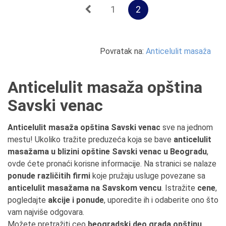
1
2
Povratak na:
Anticelulit masaža
Anticelulit masaža opština
Savski venac
Anticelulit masaža opština Savski venac
sve na jednom
mestu! Ukoliko tražite preduzeća koja se bave
anticelulit
masažama u blizini opštine Savski venac u Beogradu
,
ovde ćete pronaći korisne informacije. Na stranici se nalaze
ponude različitih firmi
koje pružaju usluge povezane sa
anticelulit masažama na Savskom vencu
. Istražite
cene
,
pogledajte
akcije i ponude
, uporedite ih i odaberite ono što
vam najviše odgovara.
Možete pretražiti ceo
beogradski deo grada opštinu