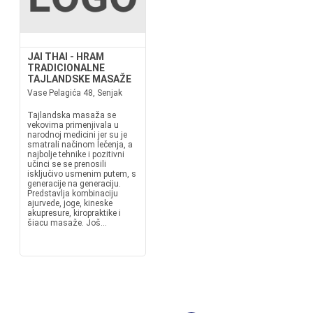
JAI THAI - HRAM
TRADICIONALNE
TAJLANDSKE MASAŽE
Vase Pelagića 48, Senjak
Tajlandska masaža se
vekovima primenjivala u
narodnoj medicini jer su je
smatrali načinom lečenja, a
najbolje tehnike i pozitivni
učinci se se prenosili
isključivo usmenim putem, s
generacije na generaciju.
Predstavlja kombinaciju
ajurvede, joge, kineske
akupresure, kiropraktike i
šiacu masaže. Još...