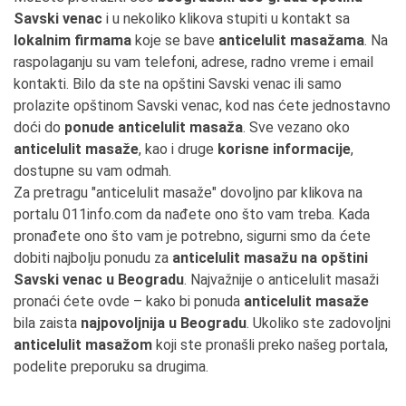
Savski venac
i u nekoliko klikova stupiti u kontakt sa
lokalnim firmama
koje se bave
anticelulit masažama
. Na
raspolaganju su vam telefoni, adrese, radno vreme i email
kontakti. Bilo da ste na opštini Savski venac ili samo
prolazite opštinom Savski venac, kod nas ćete jednostavno
doći do
ponude anticelulit masaža
. Sve vezano oko
anticelulit masaže
, kao i druge
korisne informacije
,
dostupne su vam odmah.
Za pretragu "anticelulit masaže" dovoljno par klikova na
portalu 011info.com da nađete ono što vam treba. Kada
pronađete ono što vam je potrebno, sigurni smo da ćete
dobiti najbolju ponudu za
anticelulit masažu na opštini
Savski venac u Beogradu
. Najvažnije o anticelulit masaži
pronaći ćete ovde – kako bi ponuda
anticelulit masaže
bila zaista
najpovoljnija u Beogradu
. Ukoliko ste zadovoljni
anticelulit masažom
koji ste pronašli preko našeg portala,
podelite preporuku sa drugima.