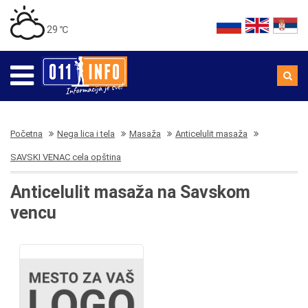
29 ℃
Početna
Nega lica i tela
Masaža
Anticelulit masaža
SAVSKI VENAC cela opština
Anticelulit masaža na Savskom
vencu