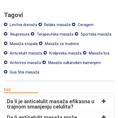
Tagovi
Limfna drenaža
Relaks masaža
Ceragem
Akupresura
Terapeutska masaža
Sportska masaža
Masaža stopala
Masaža za trudnice
Anticelulit masaža
Kraljevska masaža
Masaža lica
Antistres masaža
Masaža vulkanskim kamenjem
Gua Sha masaža
FAQ
Da li je anticelulit masaža efikasna u
trajnom smanjenju celulita?
Da li anticelulit masaža može