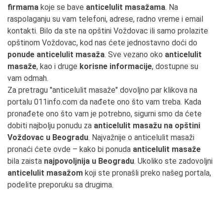
firmama
koje se bave
anticelulit masažama
. Na
raspolaganju su vam telefoni, adrese, radno vreme i email
kontakti. Bilo da ste na opštini Voždovac ili samo prolazite
opštinom Voždovac, kod nas ćete jednostavno doći do
ponude anticelulit masaža
. Sve vezano oko
anticelulit
masaže
, kao i druge
korisne informacije
, dostupne su
vam odmah.
Za pretragu "anticelulit masaže" dovoljno par klikova na
portalu 011info.com da nađete ono što vam treba. Kada
pronađete ono što vam je potrebno, sigurni smo da ćete
dobiti najbolju ponudu za
anticelulit masažu na opštini
Voždovac u Beogradu
. Najvažnije o anticelulit masaži
pronaći ćete ovde – kako bi ponuda
anticelulit masaže
bila zaista
najpovoljnija u Beogradu
. Ukoliko ste zadovoljni
anticelulit masažom
koji ste pronašli preko našeg portala,
podelite preporuku sa drugima.