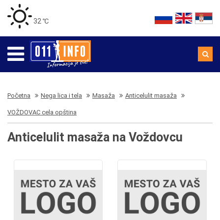
32 ℃
Početna
Nega lica i tela
Masaža
Anticelulit masaža
VOŽDOVAC cela opština
Anticelulit masaža na Voždovcu