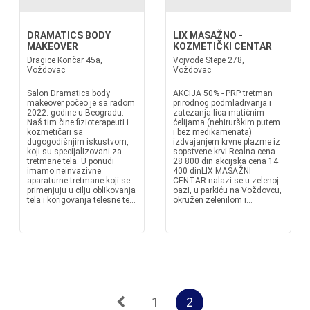
DRAMATICS BODY
LIX MASAŽNO -
MAKEOVER
KOZMETIČKI CENTAR
Dragice Končar 45a,
Vojvode Stepe 278,
Voždovac
Voždovac
Salon Dramatics body
AKCIJA 50% - PRP tretman
makeover počeo je sa radom
prirodnog podmlađivanja i
2022. godine u Beogradu.
zatezanja lica matičnim
Naš tim čine fizioterapeuti i
ćelijama (nehirurškim putem
kozmetičari sa
i bez medikamenata)
dugogodišnjim iskustvom,
izdvajanjem krvne plazme iz
koji su specijalizovani za
sopstvene krvi Realna cena
tretmane tela. U ponudi
28 800 din akcijska cena 14
imamo neinvazivne
400 dinLIX MASAŽNI
aparaturne tretmane koji se
CENTAR nalazi se u zelenoj
primenjuju u cilju oblikovanja
oazi, u parkiću na Voždovcu,
tela i korigovanja telesne te...
okružen zelenilom i...
1
2