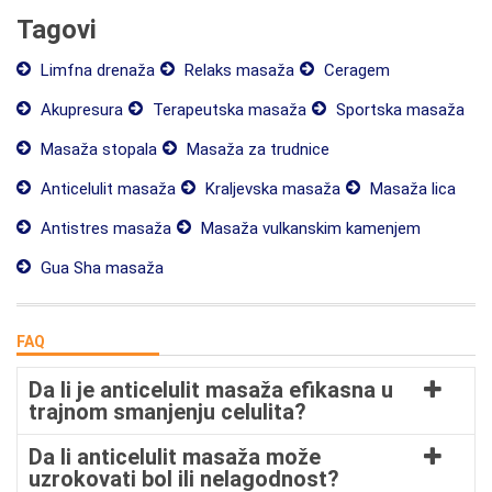
Tagovi
Limfna drenaža
Relaks masaža
Ceragem
Akupresura
Terapeutska masaža
Sportska masaža
Masaža stopala
Masaža za trudnice
Anticelulit masaža
Kraljevska masaža
Masaža lica
Antistres masaža
Masaža vulkanskim kamenjem
Gua Sha masaža
FAQ
Da li je anticelulit masaža efikasna u
trajnom smanjenju celulita?
Da li anticelulit masaža može
uzrokovati bol ili nelagodnost?