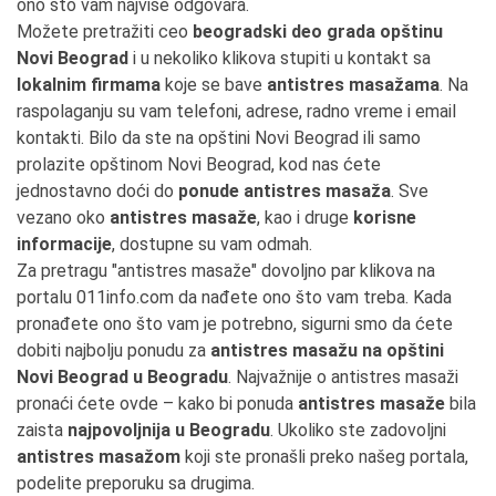
ono što vam najviše odgovara.
Možete pretražiti ceo
beogradski deo grada opštinu
Novi Beograd
i u nekoliko klikova stupiti u kontakt sa
lokalnim firmama
koje se bave
antistres masažama
. Na
raspolaganju su vam telefoni, adrese, radno vreme i email
kontakti. Bilo da ste na opštini Novi Beograd ili samo
prolazite opštinom Novi Beograd, kod nas ćete
jednostavno doći do
ponude antistres masaža
. Sve
vezano oko
antistres masaže
, kao i druge
korisne
informacije
, dostupne su vam odmah.
Za pretragu "antistres masaže" dovoljno par klikova na
portalu 011info.com da nađete ono što vam treba. Kada
pronađete ono što vam je potrebno, sigurni smo da ćete
dobiti najbolju ponudu za
antistres masažu na opštini
Novi Beograd u Beogradu
. Najvažnije o antistres masaži
pronaći ćete ovde – kako bi ponuda
antistres masaže
bila
zaista
najpovoljnija u Beogradu
. Ukoliko ste zadovoljni
antistres masažom
koji ste pronašli preko našeg portala,
podelite preporuku sa drugima.