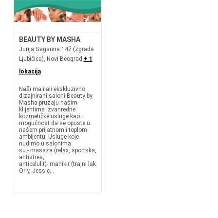
BEAUTY BY MASHA
Jurija Gagarina 14ž (zgrada
Ljubičica), Novi Beograd
+ 1
lokacija
Naši mali ali ekskluzivno
dizajnirani saloni Beauty by
Masha pružaju našim
klijentima izvanredne
kozmetičke usluge kao i
mogućnost da se opuste u
našem prijatnom i toplom
ambijentu. Usluge koje
nudimo u salonima
su:- masaža (relax, sportska,
antistres,
anticelulit)- manikir (trajni lak
Orly, Jessic...