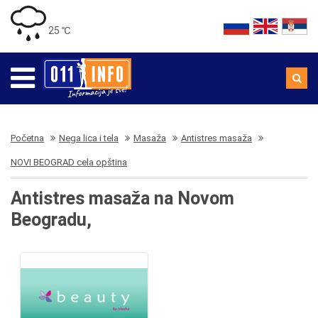
25 ℃
Početna
Nega lica i tela
Masaža
Antistres masaža
NOVI BEOGRAD cela opština
Antistres masaža na Novom
Beogradu,