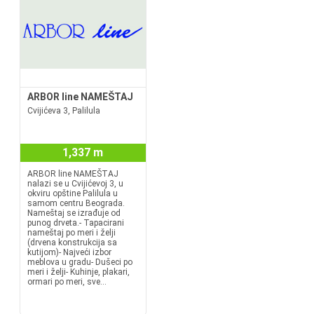
ARBOR line NAMEŠTAJ
Cvijićeva 3, Palilula
1,337 m
ARBOR line NAMEŠTAJ
nalazi se u Cvijićevoj 3, u
okviru opštine Palilula u
samom centru Beograda.
Nameštaj se izrađuje od
punog drveta.- Tapacirani
nameštaj po meri i želji
(drvena konstrukcija sa
kutijom)- Najveći izbor
meblova u gradu- Dušeci po
meri i želji- Kuhinje, plakari,
ormari po meri, sve...