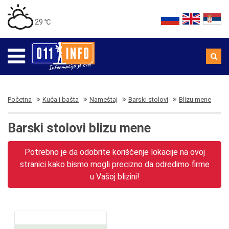
29 ℃
Početna
Kuća i bašta
Nameštaj
Barski stolovi
Blizu mene
Barski stolovi blizu mene
Potrebno je da odobrite korišćenje lokacije na ovoj
stranici kako bismo mogli precizno da odredimo firme
u Vašoj blizini!