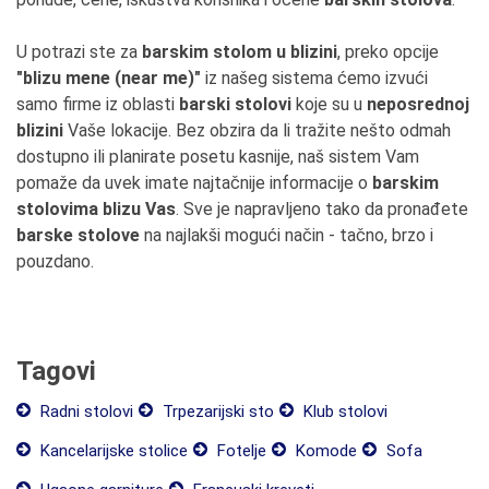
U potrazi ste za
barskim stolom u blizini
, preko opcije
"blizu mene (near me)"
iz našeg sistema ćemo izvući
samo firme iz oblasti
barski stolovi
koje su u
neposrednoj
blizini
Vaše lokacije. Bez obzira da li tražite nešto odmah
dostupno ili planirate posetu kasnije, naš sistem Vam
pomaže da uvek imate najtačnije informacije o
barskim
stolovima blizu Vas
. Sve je napravljeno tako da pronađete
barske stolove
na najlakši mogući način - tačno, brzo i
pouzdano.
Tagovi
Radni stolovi
Trpezarijski sto
Klub stolovi
Kancelarijske stolice
Fotelje
Komode
Sofa