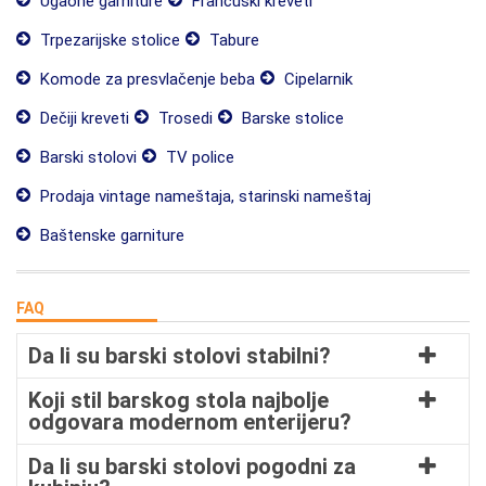
Ugaone garniture
Francuski kreveti
Trpezarijske stolice
Tabure
Komode za presvlačenje beba
Cipelarnik
Dečiji kreveti
Trosedi
Barske stolice
Barski stolovi
TV police
Prodaja vintage nameštaja, starinski nameštaj
Baštenske garniture
FAQ
Da li su barski stolovi stabilni?
Koji stil barskog stola najbolje
odgovara modernom enterijeru?
Da li su barski stolovi pogodni za