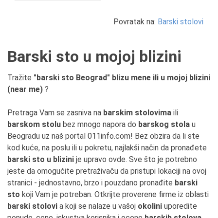
Povratak na:
Barski stolovi
Barski sto u mojoj blizini
Tražite
"barski sto Beograd" blizu mene ili u mojoj blizini
(near me)
?
Pretraga Vam se zasniva na
barskim stolovima
ili
barskom stolu
bez mnogo napora do
barskog stola
u
Beogradu uz naš portal 011info.com! Bez obzira da li ste
kod kuće, na poslu ili u pokretu, najlakši način da pronađete
barski sto u blizini
je upravo ovde. Sve što je potrebno
jeste da omogućite pretraživaču da pristupi lokaciji na ovoj
stranici - jednostavno, brzo i pouzdano pronađite
barski
sto
koji Vam je potreban. Otkrijte proverene firme iz oblasti
barski stolovi
a koji se nalaze u vašoj
okolini
uporedite
ponude, cene, iskustva korisnika i ocene
barskih stolova
.