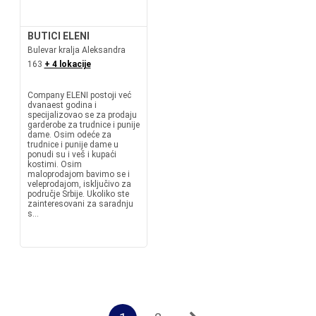
BUTICI ELENI
Bulevar kralja Aleksandra
163
+ 4 lokacije
Company ELENI postoji već
dvanaest godina i
specijalizovao se za prodaju
garderobe za trudnice i punije
dame. Osim odeće za
trudnice i punije dame u
ponudi su i veš i kupaći
kostimi. Osim
maloprodajom bavimo se i
veleprodajom, isključivo za
područje Srbije. Ukoliko ste
zainteresovani za saradnju
s...