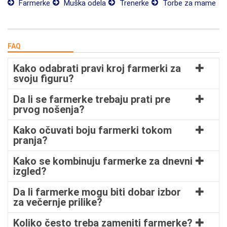
Farmerke
Muška odela
Trenerke
Torbe za mame
FAQ
Kako odabrati pravi kroj farmerki za
svoju figuru?
Da li se farmerke trebaju prati pre
prvog nošenja?
Kako očuvati boju farmerki tokom
pranja?
Kako se kombinuju farmerke za dnevni
izgled?
Da li farmerke mogu biti dobar izbor
za večernje prilike?
Koliko često treba zameniti farmerke?