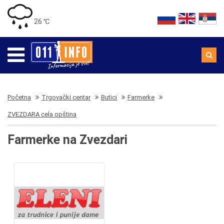
26 ℃
Početna
Trgovački centar
Butici
Farmerke
ZVEZDARA cela opština
Farmerke na Zvezdari