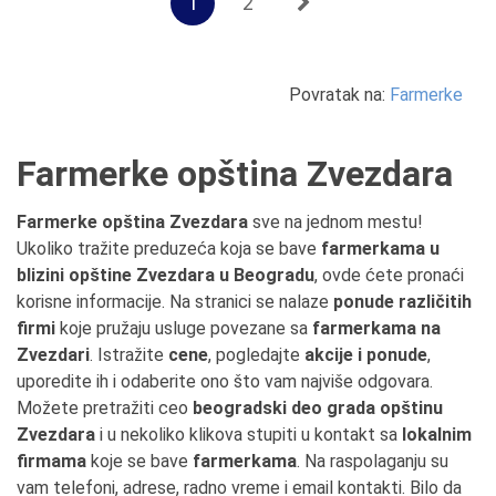
1
2
Povratak na:
Farmerke
Farmerke opština Zvezdara
Farmerke opština Zvezdara
sve na jednom mestu!
Ukoliko tražite preduzeća koja se bave
farmerkama u
blizini opštine Zvezdara u Beogradu
, ovde ćete pronaći
korisne informacije. Na stranici se nalaze
ponude različitih
firmi
koje pružaju usluge povezane sa
farmerkama na
Zvezdari
. Istražite
cene
, pogledajte
akcije i ponude
,
uporedite ih i odaberite ono što vam najviše odgovara.
Možete pretražiti ceo
beogradski deo grada opštinu
Zvezdara
i u nekoliko klikova stupiti u kontakt sa
lokalnim
firmama
koje se bave
farmerkama
. Na raspolaganju su
vam telefoni, adrese, radno vreme i email kontakti. Bilo da