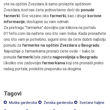
ste na opštini Zvezdara ili samo prolazite opštinom
Zvezdara, kod nas ćete jednostavno doći do
ponude
farmerki
. Sve vezano oko
farmerki
, kao i druge
korisne
informacije
, dostupne su vam odmah.
Za pretragu "farmerke" dovoljno par klikova na portalu
011info.com da nađete ono što vam treba. Kada pronađete
ono što vam je potrebno, sigurni smo da ćete dobiti najbolju
ponudu za
farmerke na opštini Zvezdara u Beogradu
.
Najvažnije o farmerkama pronaći ćete ovde – kako bi
ponuda
farmerki
bila zaista
najpovoljnija u Beogradu
.
Ukoliko ste zadovoljni
farmerkama
koji ste pronašli preko
našeg portala, podelite preporuku sa drugima.
Tagovi
Muška garderoba
Ženska garderoba
Svečane haljine