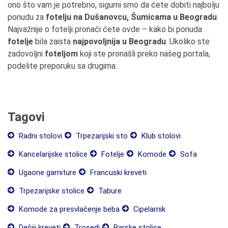
ono što vam je potrebno, sigurni smo da ćete dobiti najbolju
ponudu za
fotelju na Dušanovcu, Šumicama u Beogradu
.
Najvažnije o fotelji pronaći ćete ovde – kako bi ponuda
fotelje
bila zaista
najpovoljnija u Beogradu
. Ukoliko ste
zadovoljni
foteljom
koji ste pronašli preko našeg portala,
podelite preporuku sa drugima.
Tagovi
Radni stolovi
Trpezarijski sto
Klub stolovi
Kancelarijske stolice
Fotelje
Komode
Sofa
Ugaone garniture
Francuski kreveti
Trpezarijske stolice
Tabure
Komode za presvlačenje beba
Cipelarnik
Dečiji kreveti
Trosedi
Barske stolice