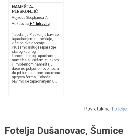
NAMEŠTAJ
PLESKONJIĆ
Vojvode Skopljanca 7,
Voždovac
+ 1 lokacija
Tapetarija Pleskonjić bavi se
tapaciranjem nameštaja,
više od dve decenije.
Pružamo usluge reparacije
starog kućnog ili
kancelarijskog tapaciranog
nameštaja. Vašem stilskom
ili modernom nameštaju
daćemo potpuno novo lice, a
da pri tome ostane sačuvana
njegova forma. Takođe
bavimo se tapaciranjem u...
Povratak na:
Fotelje
Fotelja Dušanovac, Šumice