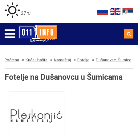
27 ℃
Početna
Kuća i bašta
Nameštaj
Fotelje
Dušanovac, Šumice
Fotelje na Dušanovcu u Šumicama