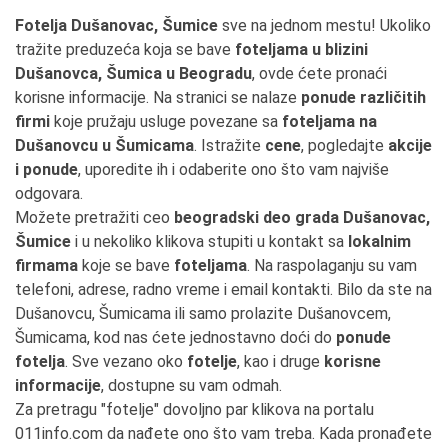
Fotelja Dušanovac, Šumice
sve na jednom mestu! Ukoliko
tražite preduzeća koja se bave
foteljama u blizini
Dušanovca, Šumica u Beogradu
, ovde ćete pronaći
korisne informacije. Na stranici se nalaze
ponude različitih
firmi
koje pružaju usluge povezane sa
foteljama na
Dušanovcu u Šumicama
. Istražite
cene
, pogledajte
akcije
i ponude
, uporedite ih i odaberite ono što vam najviše
odgovara.
Možete pretražiti ceo
beogradski deo grada Dušanovac,
Šumice
i u nekoliko klikova stupiti u kontakt sa
lokalnim
firmama
koje se bave
foteljama
. Na raspolaganju su vam
telefoni, adrese, radno vreme i email kontakti. Bilo da ste na
Dušanovcu, Šumicama ili samo prolazite Dušanovcem,
Šumicama, kod nas ćete jednostavno doći do
ponude
fotelja
. Sve vezano oko
fotelje
, kao i druge
korisne
informacije
, dostupne su vam odmah.
Za pretragu "fotelje" dovoljno par klikova na portalu
011info.com da nađete ono što vam treba. Kada pronađete