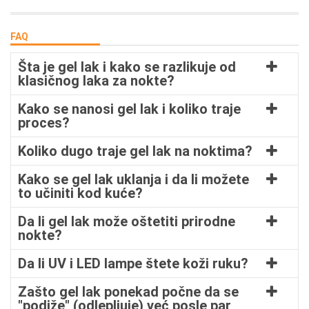
FAQ
Šta je gel lak i kako se razlikuje od
klasičnog laka za nokte?
Kako se nanosi gel lak i koliko traje
proces?
Koliko dugo traje gel lak na noktima?
Kako se gel lak uklanja i da li možete
to učiniti kod kuće?
Da li gel lak može oštetiti prirodne
nokte?
Da li UV i LED lampe štete koži ruku?
Zašto gel lak ponekad počne da se
"podiže" (odlepljuje) već posle par