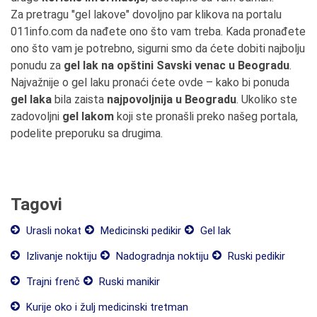
Za pretragu "gel lakove" dovoljno par klikova na portalu
011info.com da nađete ono što vam treba. Kada pronađete
ono što vam je potrebno, sigurni smo da ćete dobiti najbolju
ponudu za
gel lak na opštini Savski venac u Beogradu
.
Najvažnije o gel laku pronaći ćete ovde – kako bi ponuda
gel laka
bila zaista
najpovoljnija u Beogradu
. Ukoliko ste
zadovoljni
gel lakom
koji ste pronašli preko našeg portala,
podelite preporuku sa drugima.
Tagovi
Urasli nokat
Medicinski pedikir
Gel lak
Izlivanje noktiju
Nadogradnja noktiju
Ruski pedikir
Trajni frenč
Ruski manikir
Kurije oko i žulj medicinski tretman