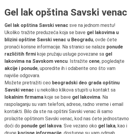
Gel lak opština Savski venac
Gel lak opština Savski venac
sve na jednom mestu!
Ukoliko tražite preduzeća koja se bave
gel lakovima u
blizini opštine Savski venac u Beogradu
, ovde ćete
pronaći korisne informacije. Na stranici se nalaze
ponude
različitih firmi
koje pružaju usluge povezane sa
gel
lakovima na Savskom vencu
. Istražite
cene
, pogledajte
akcije i ponude
, uporedite ih i odaberite ono što vam
najviše odgovara.
Možete pretražiti ceo
beogradski deo grada opštinu
Savski venac
i u nekoliko klikova stupiti u kontakt sa
lokalnim firmama
koje se bave
gel lakovima
. Na
raspolaganju su vam telefoni, adrese, radno vreme i email
kontakti. Bilo da ste na opštini Savski venac ili samo
prolazite opštinom Savski venac, kod nas ćete jednostavno
doći do
ponude gel lakova
. Sve vezano oko
gel laka
, kao i
druge
korisne informacije
, dostupne su vam odmah.