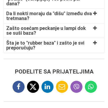
dana?
Da li nokti moraju da "dišu" između dva
tretmana?
Zašto osećam peckanje u lampi dok
se suši baza?
Šta je to "rubber baza" i zašto je svi
preporučuju?
PODELITE SA PRIJATELJIMA