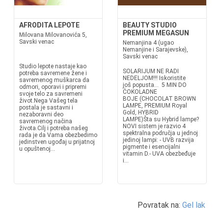
AFRODITA LEPOTE
BEAUTY STUDIO
PREMIUM MEGASUN
Milovana Milovanovića 5,
Savski venac
Nemanjina 4 (ugao
Nemanjine i Sarajevske),
Savski venac
Studio lepote nastaje kao
SOLARIJUM NE RADI
potreba savremene žene i
NEDELJOM!!! Iskoristite
savremenog muškarca da
još popusta... 5 MIN DO
odmori, oporavi i pripremi
ČOKOLADNE
svoje telo za savremeni
BOJE (CHOCOLAT BROWN
život.Nega Vašeg tela
LAMPE, PREMIUM Royal
postala je sastavni i
Gold, HYBRID
nezaboravni deo
LAMPE)Šta su Hybrid lampe?
savremenog načina
NOVI sistem je razvio 4
života.Cilj i potreba našeg
spektralna područja u jednoj
rada je da Vama obezbedimo
jedinoj lampi: - UVB razvija
jedinstven ugođaj u prijatnoj
pigmente i esencijalni
u opuštenoj...
vitamin D.- UVA obezbeđuje
i...
Povratak na:
Gel lak