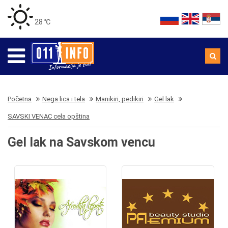
28 ℃
Početna
Nega lica i tela
Manikiri, pedikiri
Gel lak
SAVSKI VENAC cela opština
Gel lak na Savskom vencu