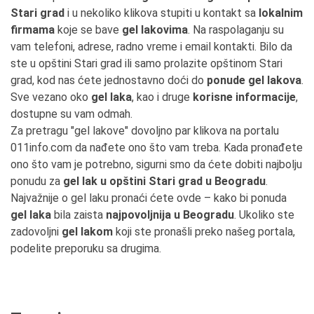
Stari grad
i u nekoliko klikova stupiti u kontakt sa
lokalnim
firmama
koje se bave
gel lakovima
. Na raspolaganju su
vam telefoni, adrese, radno vreme i email kontakti. Bilo da
ste u opštini Stari grad ili samo prolazite opštinom Stari
grad, kod nas ćete jednostavno doći do
ponude gel lakova
.
Sve vezano oko
gel laka
, kao i druge
korisne informacije
,
dostupne su vam odmah.
Za pretragu "gel lakove" dovoljno par klikova na portalu
011info.com da nađete ono što vam treba. Kada pronađete
ono što vam je potrebno, sigurni smo da ćete dobiti najbolju
ponudu za
gel lak u opštini Stari grad u Beogradu
.
Najvažnije o gel laku pronaći ćete ovde – kako bi ponuda
gel laka
bila zaista
najpovoljnija u Beogradu
. Ukoliko ste
zadovoljni
gel lakom
koji ste pronašli preko našeg portala,
podelite preporuku sa drugima.