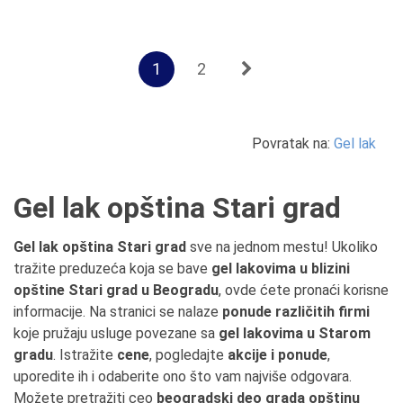
1
2
Povratak na:
Gel lak
Gel lak opština Stari grad
Gel lak opština Stari grad
sve na jednom mestu! Ukoliko
tražite preduzeća koja se bave
gel lakovima u blizini
opštine Stari grad u Beogradu
, ovde ćete pronaći korisne
informacije. Na stranici se nalaze
ponude različitih firmi
koje pružaju usluge povezane sa
gel lakovima u Starom
gradu
. Istražite
cene
, pogledajte
akcije i ponude
,
uporedite ih i odaberite ono što vam najviše odgovara.
Možete pretražiti ceo
beogradski deo grada opštinu