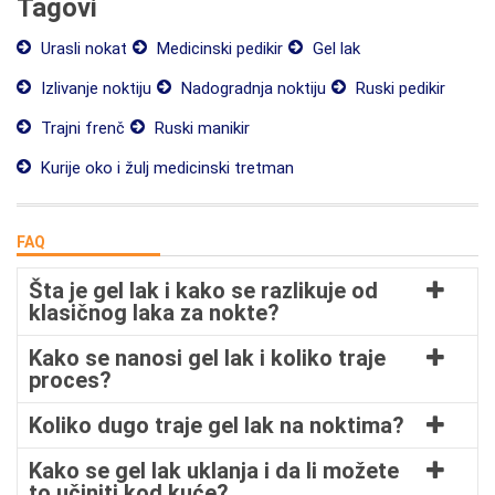
Tagovi
Urasli nokat
Medicinski pedikir
Gel lak
Izlivanje noktiju
Nadogradnja noktiju
Ruski pedikir
Trajni frenč
Ruski manikir
Kurije oko i žulj medicinski tretman
FAQ
Šta je gel lak i kako se razlikuje od
klasičnog laka za nokte?
Kako se nanosi gel lak i koliko traje
proces?
Koliko dugo traje gel lak na noktima?
Kako se gel lak uklanja i da li možete
to učiniti kod kuće?