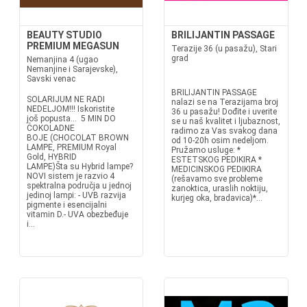
BEAUTY STUDIO
BRILIJANTIN PASSAGE
PREMIUM MEGASUN
Terazije 36 (u pasažu), Stari
grad
Nemanjina 4 (ugao
Nemanjine i Sarajevske),
Savski venac
BRILIJANTIN PASSAGE
SOLARIJUM NE RADI
nalazi se na Terazijama broj
NEDELJOM!!! Iskoristite
36 u pasažu! Dođite i uverite
još popusta... 5 MIN DO
se u naš kvalitet i ljubaznost,
ČOKOLADNE
radimo za Vas svakog dana
BOJE (CHOCOLAT BROWN
od 10-20h osim nedeljom.
LAMPE, PREMIUM Royal
Pružamo usluge: *
Gold, HYBRID
ESTETSKOG PEDIKIRA *
LAMPE)Šta su Hybrid lampe?
MEDICINSKOG PEDIKIRA
NOVI sistem je razvio 4
(rešavamo sve probleme
spektralna područja u jednoj
zanoktica, uraslih noktiju,
jedinoj lampi: - UVB razvija
kurjeg oka, bradavica)*...
pigmente i esencijalni
vitamin D.- UVA obezbeđuje
i...