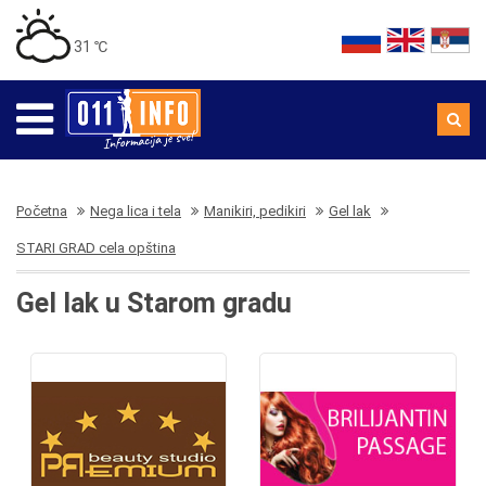
31 ℃
Početna
Nega lica i tela
Manikiri, pedikiri
Gel lak
STARI GRAD cela opština
Gel lak u Starom gradu