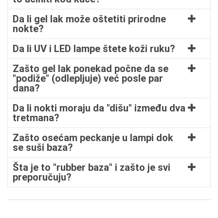
Da li gel lak može oštetiti prirodne
nokte?
Da li UV i LED lampe štete koži ruku?
Zašto gel lak ponekad počne da se
"podiže" (odlepljuje) već posle par
dana?
Da li nokti moraju da "dišu" između dva
tretmana?
Zašto osećam peckanje u lampi dok
se suši baza?
Šta je to "rubber baza" i zašto je svi
preporučuju?