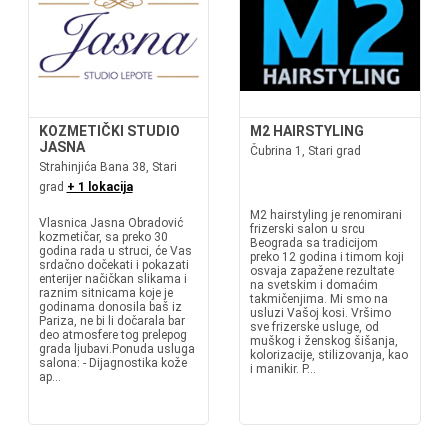
KOZMETIČKI STUDIO
M2 HAIRSTYLING
JASNA
Čubrina 1, Stari grad
Strahinjića Bana 38, Stari
grad
+ 1 lokacija
M2 hairstyling je renomirani
Vlasnica Jasna Obradović
frizerski salon u srcu
kozmetičar, sa preko 30
Beograda sa tradicijom
godina rada u struci, će Vas
preko 12 godina i timom koji
srdačno dočekati i pokazati
osvaja zapažene rezultate
enterijer načičkan slikama i
na svetskim i domaćim
raznim sitnicama koje je
takmičenjima. Mi smo na
godinama donosila baš iz
usluzi Vašoj kosi. Vršimo
Pariza, ne bi li dočarala bar
sve frizerske usluge, od
deo atmosfere tog prelepog
muškog i ženskog šišanja,
grada ljubavi.Ponuda usluga
kolorizacije, stilizovanja, kao
salona: - Dijagnostika kože
i manikir. P...
ap...