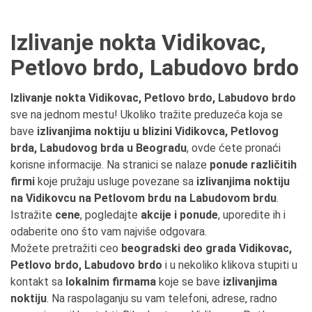
Izlivanje nokta Vidikovac,
Petlovo brdo, Labudovo brdo
Izlivanje nokta Vidikovac, Petlovo brdo, Labudovo brdo
sve na jednom mestu! Ukoliko tražite preduzeća koja se
bave
izlivanjima noktiju u blizini Vidikovca, Petlovog
brda, Labudovog brda u Beogradu
, ovde ćete pronaći
korisne informacije. Na stranici se nalaze
ponude različitih
firmi
koje pružaju usluge povezane sa
izlivanjima noktiju
na Vidikovcu na Petlovom brdu na Labudovom brdu
.
Istražite
cene
, pogledajte
akcije i ponude
, uporedite ih i
odaberite ono što vam najviše odgovara.
Možete pretražiti ceo
beogradski deo grada Vidikovac,
Petlovo brdo, Labudovo brdo
i u nekoliko klikova stupiti u
kontakt sa
lokalnim firmama
koje se bave
izlivanjima
noktiju
. Na raspolaganju su vam telefoni, adrese, radno