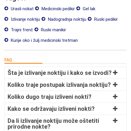
Urasli nokat
Medicinski pedikir
Gel lak
Izlivanje noktiju
Nadogradnja noktiju
Ruski pedikir
Trajni frenč
Ruski manikir
Kurije oko i žulj medicinski tretman
FAQ
Šta je izlivanje noktiju i kako se izvodi?
Koliko traje postupak izlivanja noktiju?
Koliko dugo traju izliveni nokti?
Kako se održavaju izliveni nokti?
Da li izlivanje noktiju može oštetiti
prirodne nokte?