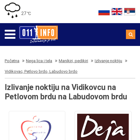
27 ℃
Početna
Nega lica i tela
Manikiri, pedikiri
Izlivanje noktiju
Vidikovac, Petlovo brdo, Labudovo brdo
Izlivanje noktiju na Vidikovcu na
Petlovom brdu na Labudovom brdu