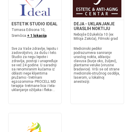
ESTETIK STUDIO IDEAL
DEJA - UKLANJANJE
URASLIH NOKTIJU
Tomasa Edisona 10,
Nebojše Džukelića 10 (ex
Sremčica
+ 1 lokacija
Miloja Zakića), Filmski grad
Sve za Vaše zdravlje, lepotu i
Medicinski pedikir
zadovoljstvo, za dušu i telo.
podrazumeva saniranje
Studio za negu lepote i
uraslog nokta, ablaciju:
zdravlja, postoji i unapređuje
clavusa (kurje oko, žuljevi),
se već 24 godine. U saradnji
plantarne veruke (virusne
sa renomiranim kućama iz
bradavice). Vrši se od strane
oblasti nege klijentima
medicinski-stručnog osoblja,
pružamo:- tretmani
laserom, u lokalnoj
egzozomima- PROCELL MD
anesteziji.
terapija- tretmane lica i tela-
uklanjanje ožiljaka i fleka-...