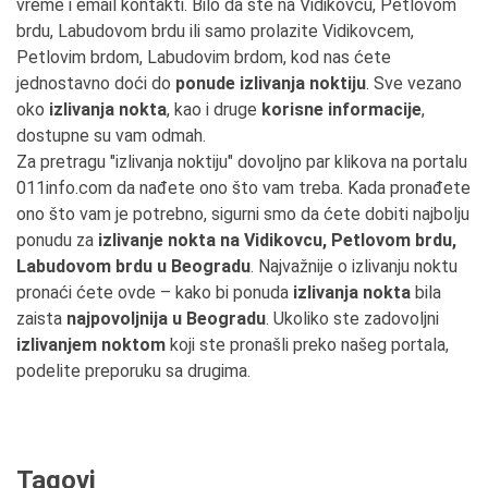
vreme i email kontakti. Bilo da ste na Vidikovcu, Petlovom
brdu, Labudovom brdu ili samo prolazite Vidikovcem,
Petlovim brdom, Labudovim brdom, kod nas ćete
jednostavno doći do
ponude izlivanja noktiju
. Sve vezano
oko
izlivanja nokta
, kao i druge
korisne informacije
,
dostupne su vam odmah.
Za pretragu "izlivanja noktiju" dovoljno par klikova na portalu
011info.com da nađete ono što vam treba. Kada pronađete
ono što vam je potrebno, sigurni smo da ćete dobiti najbolju
ponudu za
izlivanje nokta na Vidikovcu, Petlovom brdu,
Labudovom brdu u Beogradu
. Najvažnije o izlivanju noktu
pronaći ćete ovde – kako bi ponuda
izlivanja nokta
bila
zaista
najpovoljnija u Beogradu
. Ukoliko ste zadovoljni
izlivanjem noktom
koji ste pronašli preko našeg portala,
podelite preporuku sa drugima.
Tagovi