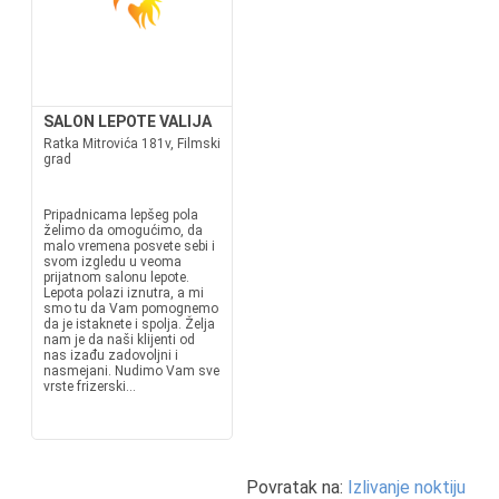
SALON LEPOTE VALIJA
Ratka Mitrovića 181v, Filmski
grad
Pripadnicama lepšeg pola
želimo da omogućimo, da
malo vremena posvete sebi i
svom izgledu u veoma
prijatnom salonu lepote.
Lepota polazi iznutra, a mi
smo tu da Vam pomognemo
da je istaknete i spolja. Želja
nam je da naši klijenti od
nas izađu zadovoljni i
nasmejani. Nudimo Vam sve
vrste frizerski...
Povratak na:
Izlivanje noktiju