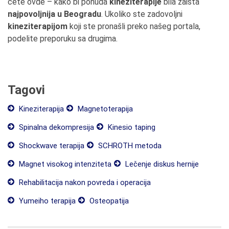
ćete ovde – kako bi ponuda
kineziterapije
bila zaista
najpovoljnija u Beogradu
. Ukoliko ste zadovoljni
kineziterapijom
koji ste pronašli preko našeg portala,
podelite preporuku sa drugima.
Tagovi
Kineziterapija
Magnetoterapija
Spinalna dekompresija
Kinesio taping
Shockwave terapija
SCHROTH metoda
Magnet visokog intenziteta
Lečenje diskus hernije
Rehabilitacija nakon povreda i operacija
Yumeiho terapija
Osteopatija