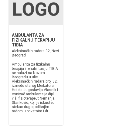
AMBULANTA ZA
FIZIKALNU TERAPIJU
TIBIA
Aleksinačkih rudara 32, Novi
Beograd
Ambulanta za fizikalnu
terapiju i rehabilitaciju TIBIA
se nalazi na Novom
Beogradu u ulici
Aleksinačkih rudara broj 32,
između starog Merkatora i
Hotela Jugoslavija.Vlasnik i
osnivač ambulante je dipl.
viši fizioterapeut Nemanja
Stanković, koji je iskustvo
stekao dugogodišnjim
radom u privatnim i dr...