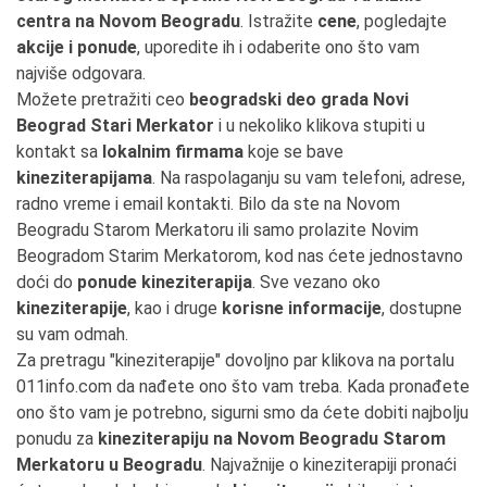
centra na Novom Beogradu
. Istražite
cene
, pogledajte
akcije i ponude
, uporedite ih i odaberite ono što vam
najviše odgovara.
Možete pretražiti ceo
beogradski deo grada Novi
Beograd Stari Merkator
i u nekoliko klikova stupiti u
kontakt sa
lokalnim firmama
koje se bave
kineziterapijama
. Na raspolaganju su vam telefoni, adrese,
radno vreme i email kontakti. Bilo da ste na Novom
Beogradu Starom Merkatoru ili samo prolazite Novim
Beogradom Starim Merkatorom, kod nas ćete jednostavno
doći do
ponude kineziterapija
. Sve vezano oko
kineziterapije
, kao i druge
korisne informacije
, dostupne
su vam odmah.
Za pretragu "kineziterapije" dovoljno par klikova na portalu
011info.com da nađete ono što vam treba. Kada pronađete
ono što vam je potrebno, sigurni smo da ćete dobiti najbolju
ponudu za
kineziterapiju na Novom Beogradu Starom
Merkatoru u Beogradu
. Najvažnije o kineziterapiji pronaći