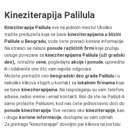
Kineziterapija Palilula
Kineziterapija Palilula
sve na jednom mestu! Ukoliko
tražite preduzeća koja se bave
kineziterapijama u blizini
Palilule u Beogradu
, ovde ćete pronaći korisne informacije.
Na stranici se nalaze
ponude različitih firmi
koje pružaju
usluge povezane sa
kineziterapijama Palilula (uži gradski
deo),
. Istražite
cene
, pogledajte
akcije i ponude
, uporedite
ih i odaberite ono što vam najviše odgovara.
Možete pretražiti ceo
beogradski deo grada Palilulu
i u
nekoliko klikova stupiti u kontakt sa
lokalnim firmama
koje
se bave
kineziterapijama
. Na raspolaganju su vam telefoni,
adrese, radno vreme i email kontakti. Bilo da ste na Paliluli ili
samo prolazite Palilulom, kod nas ćete jednostavno doći do
ponude kineziterapija
. Sve vezano oko
kineziterapije
, kao
i druge
korisne informacije
, dostupne su vam odmah.
Za pretragu "kineziterapije" dovoljno par klikova na portalu