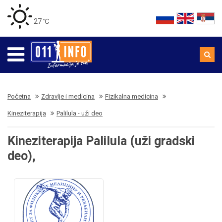
27 ℃
Početna
Zdravlje i medicina
Fizikalna medicina
Kineziterapija
Palilula - uži deo
Kineziterapija Palilula (uži gradski
deo),