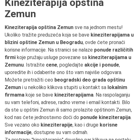
Kineziterapija opština
Zemun
Kineziterapija opština Zemun
sve na jednom mestu!
Ukoliko tražite preduzeća koja se bave
kineziterapijama u
blizini opštine Zemun u Beogradu
, ovde ćete pronaći
korisne informacije. Na stranici se nalaze
ponude različitih
firmi
koje pružaju usluge povezane sa
kineziterapijama u
Zemunu
. Istražite
cene
, pogledajte
akcije i ponude
,
uporedite ih i odaberite ono što vam najviše odgovara.
Možete pretražiti ceo
beogradski deo grada opštinu
Zemun
i u nekoliko klikova stupiti u kontakt sa
lokalnim
firmama
koje se bave
kineziterapijama
. Na raspolaganju
su vam telefoni, adrese, radno vreme i email kontakti. Bilo
da ste u opštini Zemun ili samo prolazite opštinom Zemun,
kod nas ćete jednostavno doći do
ponude kineziterapija
.
Sve vezano oko
kineziterapije
, kao i druge
korisne
informacije
, dostupne su vam odmah.
Za pretragu "kineziterapije" dovoljno par klikova na portalu