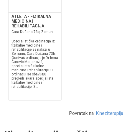
ATLETA - FIZIKALNA
MEDICINA I
REHABILITACIJA
Cara Dušana 73b, Zemun
Specijalistička ordinacija iz
fizikalne medicine i
rehabilitacije se nalazi u
Zemunu, Cara Dušana 73b.
Osnivač ordinacije je Dr Irena
Čurović-Marjanović,
specijalista fizikalne
medicine i rehabilitacije. U
ordinaciji se obavljaju
pregledi lekara specijaliste
fizikalne medicine i
rehabilitacije. S...
Povratak na:
Kineziterapija