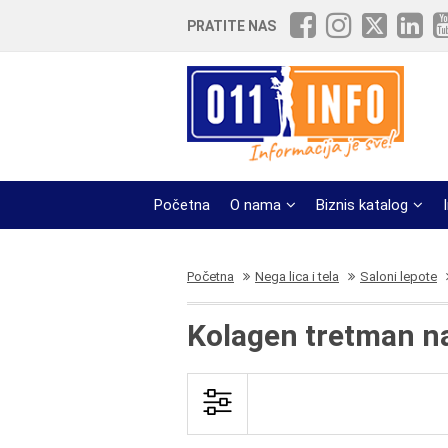
PRATITE NAS
Početna
O nama
Biznis katalog
Početna
Nega lica i tela
Saloni lepote
Kolagen tretman n