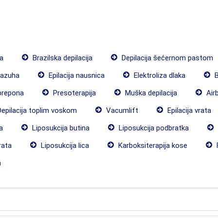
a
Brazilska depilacija
Depilacija šećernom pastom
pazuha
Epilacija nausnica
Elektroliza dlaka
B
 prepona
Presoterapija
Muška depilacija
Air
epilacija toplim voskom
Vacumlift
Epilacija vrata
a
Liposukcija butina
Liposukcija podbratka
rata
Liposukcija lica
Karboksiterapija kose
n