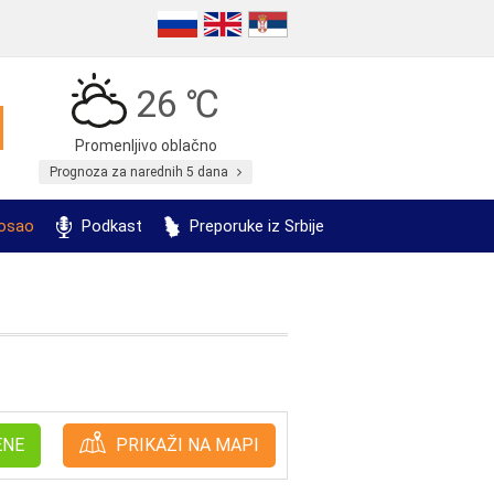
26 ℃
Promenljivo oblačno
Prognoza za narednih 5 dana
posao
Podkast
Preporuke iz Srbije
ENE
PRIKAŽI NA MAPI