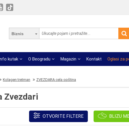
Biznis
Info kutak
O Beogradu
Magazin
Kontakt
Oglasi za 
Kolagen tretman
ZVEZDARA cela opština
a Zvezdari
OTVORITE FILTERE
BLIZU M