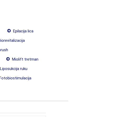
Epilacija lica
iorevitalizacija
brush
Miolift tretman
Liposukcija ruku
Fotobiostimulacija