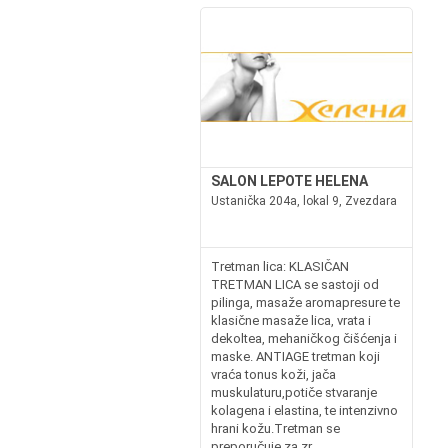
SALON LEPOTE HELENA
Ustanička 204a, lokal 9, Zvezdara
Tretman lica: KLASIČAN
TRETMAN LICA se sastoji od
pilinga, masaže aromapresure te
klasične masaže lica, vrata i
dekoltea, mehaničkog čišćenja i
maske. ANTIAGE tretman koji
vraća tonus koži, jača
muskulaturu,potiče stvaranje
kolagena i elastina, te intenzivno
hrani kožu.Tretman se
preporučuje za zr...