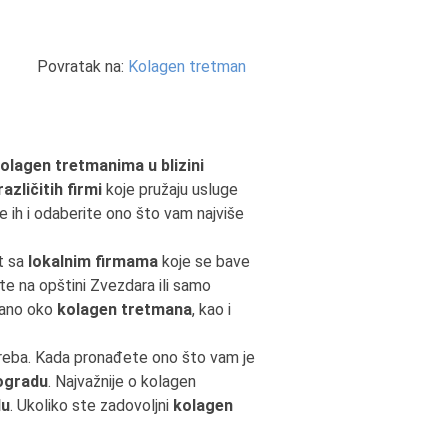
Povratak na:
Kolagen tretman
olagen tretmanima u blizini
azličitih firmi
koje pružaju usluge
te ih i odaberite ono što vam najviše
kt sa
lokalnim firmama
koje se bave
ste na opštini Zvezdara ili samo
zano oko
kolagen tretmana
, kao i
treba. Kada pronađete ono što vam je
ogradu
. Najvažnije o kolagen
du
. Ukoliko ste zadovoljni
kolagen