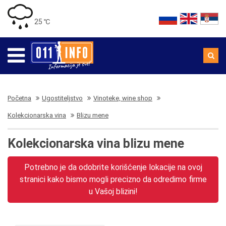
25 ℃
Početna
Ugostiteljstvo
Vinoteke, wine shop
Kolekcionarska vina
Blizu mene
Kolekcionarska vina blizu mene
Potrebno je da odobrite korišćenje lokacije na ovoj
stranici kako bismo mogli precizno da odredimo firme
u Vašoj blizini!