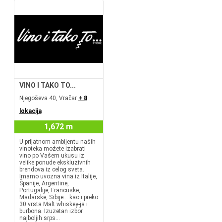
VINO I TAKO TO...
Njegoševa 40, Vračar
+ 8
lokacija
1,672 m
U prijatnom ambijentu naših
vinoteka možete izabrati
vino po Vašem ukusu iz
velike ponude ekskluzivnih
brendova iz celog sveta.
Imamo uvozna vina iz Italije,
Španije, Argentine,
Portugalije, Francuske,
Mađarske, Srbije... kao i preko
30 vrsta Malt whiskey-ja i
burbona. Izuzetan izbor
najboljih srps...