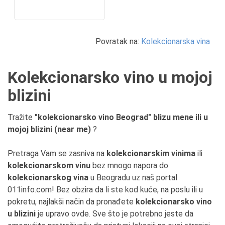
Povratak na:
Kolekcionarska vina
Kolekcionarsko vino u mojoj
blizini
Tražite
"kolekcionarsko vino Beograd" blizu mene ili u
mojoj blizini (near me)
?
Pretraga Vam se zasniva na
kolekcionarskim vinima
ili
kolekcionarskom vinu
bez mnogo napora do
kolekcionarskog vina
u Beogradu uz naš portal
011info.com! Bez obzira da li ste kod kuće, na poslu ili u
pokretu, najlakši način da pronađete
kolekcionarsko vino
u blizini
je upravo ovde. Sve što je potrebno jeste da