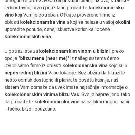
omogućite pretraživaču da pristupi lokaciji na ovoj stranici -
jednostavno, brzo i pouzdano pronađite
kolekcionarsko
vino
koji Vam je potreban. Otkrijte proverene firme iz
oblasti
kolekcionarska vina
a koji se nalaze u vašoj
okolini
uporedite ponude, cene, iskustva korisnika i ocene
kolekcionarskih vina
.
U potrazi ste za
kolekcionarskim vinom u blizini
, preko
opcije
"blizu mene (near me)"
iz našeg sistema ćemo
izvući samo firme iz oblasti
kolekcionarska vina
koje su u
neposrednoj blizini
Vaše lokacije. Bez obzira da li tražite
nešto odmah dostupno ili planirate posetu kasnije, naš
sistem Vam pomaže da uvek imate najtačnije informacije o
kolekcionarskim vinima blizu Vas
. Sve je napravljeno tako
da pronađete
kolekcionarska vina
na najlakši mogući način
- tačno, brzo i pouzdano.