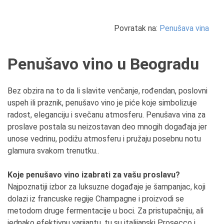
Povratak na:
Penušava vina
Penušavo vino u Beogradu
Bez obzira na to da li slavite venčanje, rođendan, poslovni
uspeh ili praznik, penušavo vino je piće koje simbolizuje
radost, eleganciju i svečanu atmosferu. Penušava vina za
proslave postala su neizostavan deo mnogih događaja jer
unose vedrinu, podižu atmosferu i pružaju posebnu notu
glamura svakom trenutku..
Koje penušavo vino izabrati za vašu proslavu?
Najpoznatiji izbor za luksuzne događaje je šampanjac, koji
dolazi iz francuske regije Champagne i proizvodi se
metodom druge fermentacije u boci. Za pristupačniju, ali
jednako efektivnu varijantu, tu su italijanski Prosecco i