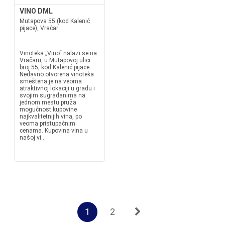
VINO DML
Mutapova 55 (kod Kalenić
pijace), Vračar
Vinoteka „Vino“ nalazi se na
Vračaru, u Mutapovoj ulici
broj 55, kod Kalenić pijace.
Nedavno otvorena vinoteka
smeštena je na veoma
atraktivnoj lokaciji u gradu i
svojim sugrađanima na
jednom mestu pruža
mogućnost kupovine
najkvalitetnijih vina, po
veoma pristupačnim
cenama. Kupovina vina u
našoj vi...
1
2