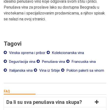
idealno penušavo vino koje odgovara svom stilu i prilici.
Penušava vina za proslave lako su dostupna Beogradu u
vinotekama i specijalizovanim prodavnicama, a njihov spisak
se nalazi na ovoj stranici.
Tagovi
Vinska oprema i pribor
Kolekcionarska vina
Degustacija vina
Penušava vina
Francuska vina
Italijanska vina
Vina iz Srbije
Poklon paketi sa vinom
FAQ
Da li su sva penušava vina skupa?