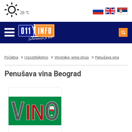
26 ℃
Početna
Ugostiteljstvo
Vinoteke, wine shop
Penušava vina
Penušava vina Beograd