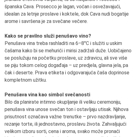
španska Cava. Prosecco je lagan, voćan i osvežavajući,
idealan za letnje proslave i koktele, dok Cava nudi bogatije
arome i savršena je za svečane večere.
Kako se pravilno služi penušavo vino?
Penušava vina treba rashladiti na 6–8°C i služiti u uskim
čašama kako bi se mehurići i mirisi zadržali duže. Uobičajeno
se poslužuju na početku proslave, uz zdravicu, ali sve više
se piju tokom celog događaja – uz predjela, glavna jela, pa
čak i deserte. Prava etiketa i odgovarajuća čaša doprinose
kompletnom užitku.
Penušava vina kao simbol svečanosti
Bilo da planirate intimno okupljanje ili veliku ceremoniju,
penušava vina unose svečan ton i ostavljaju utisak. Njihova
prisutnost označava važne trenutke – prvo nazdravljanje,
rezanje torte, ili jednostavno, proslavu života. Zahvaljujući
velikom izboru sorti, cena i aroma, svako može pronaći