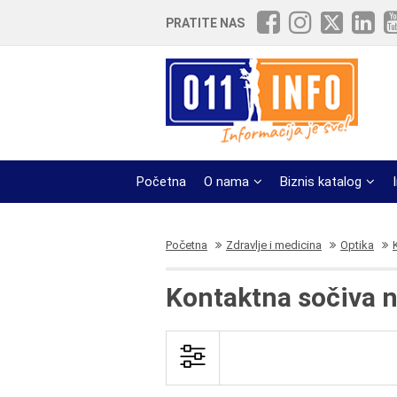
PRATITE NAS
Početna
O nama
Biznis katalog
Početna
Zdravlje i medicina
Optika
Kontaktna sočiva 