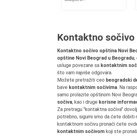
Kontaktno sočivo
Kontaktno sočivo opština Novi Be
opštine Novi Beograd u Beogradu
,
usluge povezane sa
kontaktnim soč
što vam najviše odgovara.
Možete pretražiti ceo
beogradski d
bave
kontaktnim sočivima
. Na rasp
samo prolazite opštinom Novi Beogra
sočiva
, kao i druge
korisne informac
Za pretragu "kontaktna sočiva" dovol
potrebno, sigurni smo da ćete dobiti
kontaktnom sočivu pronaći ćete ovd
kontaktnim sočivom
koji ste pronaš