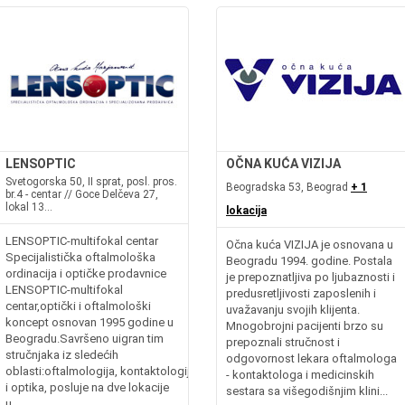
LENSOPTIC
OČNA KUĆA VIZIJA
Svetogorska 50, II sprat, posl. pros.
Beogradska 53, Beograd
+ 1
br.4 - centar // Goce Delčeva 27,
lokal 13...
lokacija
LENSOPTIC-multifokal centar
Očna kuća VIZIJA je osnovana u
Specijalistička oftalmološka
Beogradu 1994. godine. Postala
ordinacija i optičke prodavnice
je prepoznatljiva po ljubaznosti i
LENSOPTIC-multifokal
predusretljivosti zaposlenih i
centar,optički i oftalmološki
uvažavanju svojih klijenta.
koncept osnovan 1995 godine u
Mnogobrojni pacijenti brzo su
Beogradu.Savršeno uigran tim
prepoznali stručnost i
stručnjaka iz sledećih
odgovornost lekara oftalmologa
oblasti:oftalmologija, kontaktologija
- kontaktologa i medicinskih
i optika, posluje na dve lokacije
sestara sa višegodišnjim klini...
u...