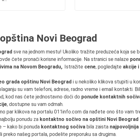
 opština Novi Beograd
ograd
sve na jednom mestu! Ukoliko tražite preduzeća koja se 
 ovde ćete pronaći korisne informacije. Na stranici se nalaze
ponu
ivima na Novom Beogradu,
. Istražite
cene
, pogledajte
akcije 
eo grada opštinu Novi Beograd
i u nekoliko klikova stupiti u k
olaganju su vam telefoni, adrese, radno vreme i email kontakti. Bil
d, kod nas ćete jednostavno doći do
ponude kontaktnih sočiv
ije
, dostupne su vam odmah.
jno par klikova na portalu 011info.com da nađete ono što vam t
 najbolju ponudu za
kontaktno sočivo na opštini Novi Beograd
e – kako bi ponuda
kontaktnog sočiva
bila zaista
najpovoljnij
li preko našeg portala, podelite preporuku sa drugima.