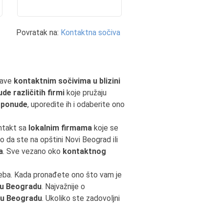
Povratak na:
Kontaktna sočiva
bave
kontaktnim sočivima u blizini
de različitih firmi
koje pružaju
i ponude
, uporedite ih i odaberite ono
ontakt sa
lokalnim firmama
koje se
o da ste na opštini Novi Beograd ili
a
. Sve vezano oko
kontaktnog
reba. Kada pronađete ono što vam je
 u Beogradu
. Najvažnije o
a u Beogradu
. Ukoliko ste zadovoljni