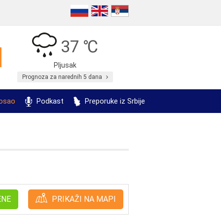
37 ℃
Pljusak
Prognoza za narednih 5 dana
posao
Podkast
Preporuke iz Srbije
ENE
PRIKAŽI NA MAPI