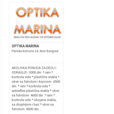
OPTIKA MARINA
Pariske komune 24, Novi Beograd
AKCIJSKA PONUDA ZA DECU I
ODRASLE!- 3000 din: * ram *
kontrola vida * plastična stakla *
okvir sa futrolom i krpicom- 4500
din: * ram * kontrola vida *
antireflex plastična stakla * okvir
sa futrolom- 4600 din: * ram *
kontrola vida * obojena stakla,
sa dioptrijom i bez * okvir sa
futrolom- 8000 din...