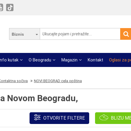
Biznis
Info kutak
O Beogradu
Magazin
Kontakt
Oglasi za 
Kontaktna sočiva
NOVI BEOGRAD cela opština
na Novom Beogradu,
OTVORITE FILTERE
BLIZU M