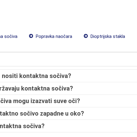
a sočiva
Popravka naočara
Dioptrijska stakla
 nositi kontaktna sočiva?
državaju kontaktna sočiva?
očiva mogu izazvati suve oči?
ntaktno sočivo zapadne u oko?
ontaktna sočiva?