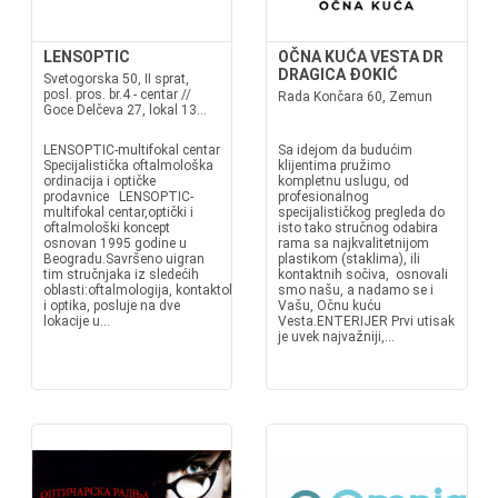
LENSOPTIC
OČNA KUĆA VESTA DR
DRAGICA ĐOKIĆ
Svetogorska 50, II sprat,
posl. pros. br.4 - centar //
Rada Končara 60, Zemun
Goce Delčeva 27, lokal 13...
LENSOPTIC-multifokal centar
Sa idejom da budućim
Specijalistička oftalmološka
klijentima pružimo
ordinacija i optičke
kompletnu uslugu, od
prodavnice LENSOPTIC-
profesionalnog
multifokal centar,optički i
specijalističkog pregleda do
oftalmološki koncept
isto tako stručnog odabira
osnovan 1995 godine u
rama sa najkvalitetnijom
Beogradu.Savršeno uigran
plastikom (staklima), ili
tim stručnjaka iz sledećih
kontaktnih sočiva, osnovali
oblasti:oftalmologija, kontaktologija
smo našu, a nadamo se i
i optika, posluje na dve
Vašu, Očnu kuću
lokacije u...
Vesta.ENTERIJER Prvi utisak
je uvek najvažniji,...