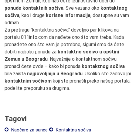
opštinom Zemun, kod nas ćete jednostavno doći do
ponude kontaktnih sočiva
. Sve vezano oko
kontaktnog
sočiva
, kao i druge
korisne informacije
, dostupne su vam
odmah.
Za pretragu "kontaktna sočiva" dovoljno par klikova na
portalu 011info.com da nađete ono što vam treba. Kada
pronađete ono što vam je potrebno, sigurni smo da ćete
dobiti najbolju ponudu za
kontaktno sočivo u opštini
Zemun u Beogradu
. Najvažnije o kontaktnom sočivu
pronaći ćete ovde – kako bi ponuda
kontaktnog sočiva
bila zaista
najpovoljnija u Beogradu
. Ukoliko ste zadovoljni
kontaktnim sočivom
koji ste pronašli preko našeg portala,
podelite preporuku sa drugima.
Tagovi
Naočare za sunce
Kontaktna sočiva