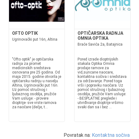
OFTO OPTIK
OPTIČARSKA RADNJA
OMNIA OPTIKA
Ugrinovački put 16n, Altina
Braće Savića 2a, Batajnica
"Ofto optik" je optičarska
Pored izrade dioptrijskih
radnja za promet
stakala Optika Omnia
medicinskih sredstava
prodaje ramove za
osnovana pre 25 godina. Od
vid,suncane naocare,
maja 2015. godine otvorila je
kontaktna sočiva i sredstava
optičarsku radnju u naselju
za održavanje. Pored toga
Altina, Ugrinovački put 16n.
vrši i popravku naočara. Uz
Uz pomoć stručnog i
pomoć stručnog i ljubaznog
ljubaznog osoblja, pružiće
osoblja, pružiće Vam usluge:
Vam usluge: - provere
- BESPLATNE preglede i
dioptrije- sve vrste ramova
utvrđivanje dioptrije vršimo
za naočare (dečje, t...
svaki dan sa i bez ...
Povratak na:
Kontaktna sočiva