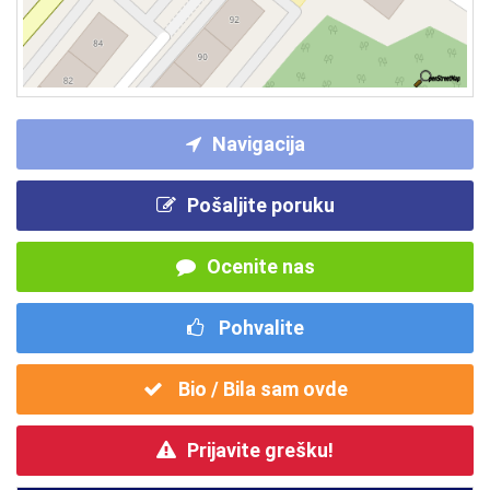
Navigacija
Pošaljite poruku
Ocenite nas
Pohvalite
Bio / Bila sam ovde
Prijavite grešku!