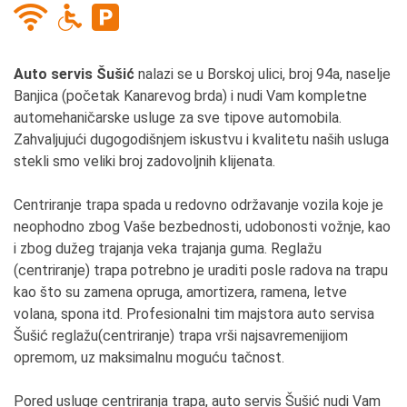
Auto servis Šušić
nalazi se u Borskoj ulici, broj 94a, naselje
Banjica (početak Kanarevog brda) i nudi Vam kompletne
automehaničarske usluge za sve tipove automobila.
Zahvaljujući dugogodišnjem iskustvu i kvalitetu naših usluga
stekli smo veliki broj zadovoljnih klijenata.
Centriranje trapa spada u redovno održavanje vozila koje je
neophodno zbog Vaše bezbednosti, udobonosti vožnje, kao
i zbog dužeg trajanja veka trajanja guma. Reglažu
(centriranje) trapa potrebno je uraditi posle radova na trapu
kao što su zamena opruga, amortizera, ramena, letve
volana, spona itd. Profesionalni tim majstora auto servisa
Šušić reglažu(centriranje) trapa vrši najsavremenijiom
opremom, uz maksimalnu moguću tačnost.
Pored usluge centriranja trapa, auto servis Šušić nudi Vam