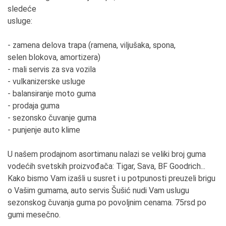
sledeće
usluge:
- zamena delova trapa (ramena, viljušaka, spona,
selen blokova, amortizera)
- mali servis za sva vozila
- vulkanizerske usluge
- balansiranje moto guma
- prodaja guma
- sezonsko čuvanje guma
- punjenje auto klime
U našem prodajnom asortimanu nalazi se veliki broj guma
vodećih svetskih proizvođača: Tigar, Sava, BF Goodrich...
Kako bismo Vam izašli u susret i u potpunosti preuzeli brigu
o Vašim gumama, auto servis Šušić nudi Vam uslugu
sezonskog čuvanja guma po povoljnim cenama. 75rsd po
gumi mesečno.