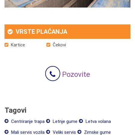
VRSTE PLAĆANJA
Kartice
Čekovi
Pozovite
Tagovi
Centriranje trapa
Letnje gume
Letva volana
Mali servis vozila
Veliki servis
Zimske gume