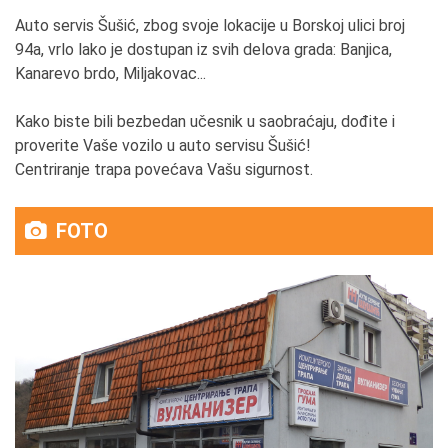
Auto servis Šušić, zbog svoje lokacije u Borskoj ulici broj
94a, vrlo lako je dostupan iz svih delova grada: Banjica,
Kanarevo brdo, Miljakovac...
Kako biste bili bezbedan učesnik u saobraćaju, dođite i
proverite Vaše vozilo u auto servisu Šušić!
Centriranje trapa povećava Vašu sigurnost.
FOTO