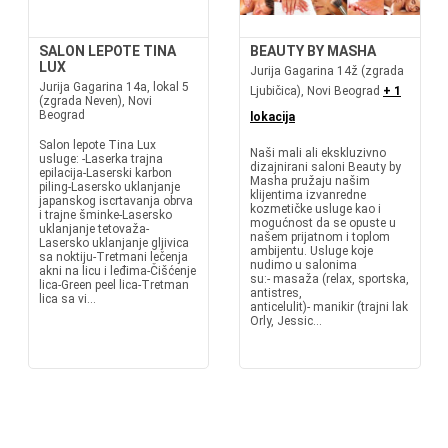
SALON LEPOTE TINA
BEAUTY BY MASHA
LUX
Jurija Gagarina 14ž (zgrada
Jurija Gagarina 14a, lokal 5
Ljubičica), Novi Beograd
+ 1
(zgrada Neven), Novi
Beograd
lokacija
Salon lepote Tina Lux
Naši mali ali ekskluzivno
usluge: -Laserka trajna
dizajnirani saloni Beauty by
epilacija-Laserski karbon
Masha pružaju našim
piling-Lasersko uklanjanje
klijentima izvanredne
japanskog iscrtavanja obrva
kozmetičke usluge kao i
i trajne šminke-Lasersko
mogućnost da se opuste u
uklanjanje tetovaža-
našem prijatnom i toplom
Lasersko uklanjanje gljivica
ambijentu. Usluge koje
sa noktiju-Tretmani lečenja
nudimo u salonima
akni na licu i leđima-Čišćenje
su:- masaža (relax, sportska,
lica-Green peel lica-Tretman
antistres,
lica sa vi...
anticelulit)- manikir (trajni lak
Orly, Jessic...