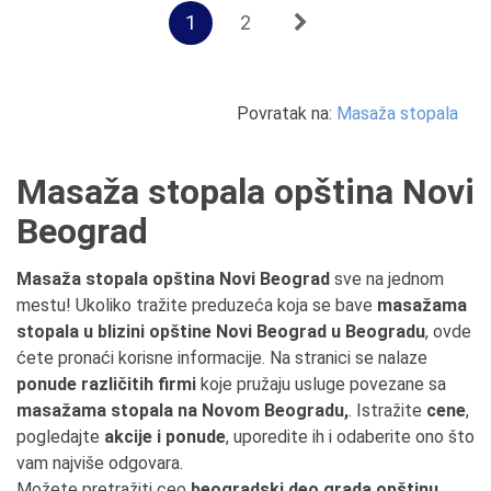
1
2
Povratak na:
Masaža stopala
Masaža stopala opština Novi
Beograd
Masaža stopala opština Novi Beograd
sve na jednom
mestu! Ukoliko tražite preduzeća koja se bave
masažama
stopala u blizini opštine Novi Beograd u Beogradu
, ovde
ćete pronaći korisne informacije. Na stranici se nalaze
ponude različitih firmi
koje pružaju usluge povezane sa
masažama stopala na Novom Beogradu,
. Istražite
cene
,
pogledajte
akcije i ponude
, uporedite ih i odaberite ono što
vam najviše odgovara.
Možete pretražiti ceo
beogradski deo grada opštinu