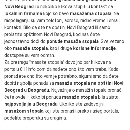
Novi Beograd
i u nekoliko klikova stupiti u kontakt sa
lokalnim firmama
koje se bave
masažama stopala
. Na
raspolaganju su vam telefoni, adrese, radno vreme i email
kontakti. Bilo da ste na opštini Novi Beograd ili samo
prolazite opštinom Novi Beograd, kod nas ćete
jednostavno doći do
ponude masaža stopala
. Sve vezano
oko
masaže stopala
, kao i druge
korisne informacije
,
dostupne su vam odmah.
Za pretragu "masaže stopala" dovoljno par klikova na
portalu 011info.com da nađete ono što vam treba. Kada
pronađete ono što vam je potrebno, sigurni smo da ćete
dobiti najbolju ponudu za
masažu stopala na opštini Novi
Beograd u Beogradu
. Najvažnije o masaži stopala pronaći
ćete ovde – kako bi ponuda
masaže stopala
bila zaista
najpovoljnija u Beogradu
. Ukoliko ste zadovoljni
masažom stopala
koji ste pronašli preko našeg portala,
podelite preporuku sa drugima.