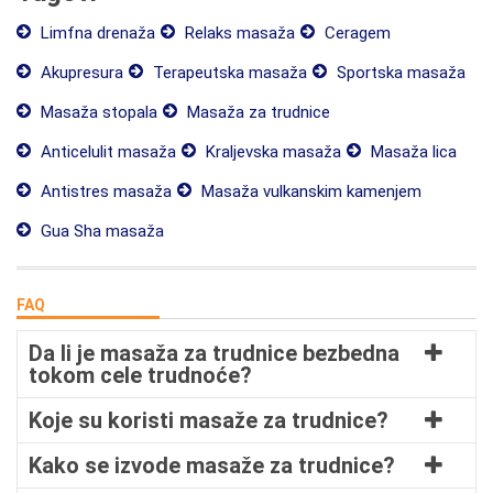
Limfna drenaža
Relaks masaža
Ceragem
Akupresura
Terapeutska masaža
Sportska masaža
Masaža stopala
Masaža za trudnice
Anticelulit masaža
Kraljevska masaža
Masaža lica
Antistres masaža
Masaža vulkanskim kamenjem
Gua Sha masaža
FAQ
Da li je masaža za trudnice bezbedna
tokom cele trudnoće?
Koje su koristi masaže za trudnice?
Kako se izvode masaže za trudnice?