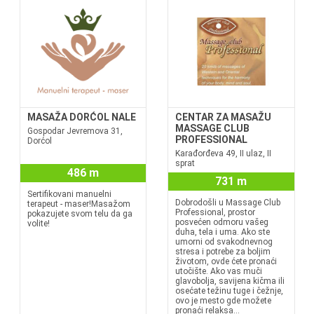
MASAŽA DORĆOL NALE
CENTAR ZA MASAŽU
MASSAGE CLUB
Gospodar Jevremova 31,
PROFESSIONAL
Dorćol
Karađorđeva 49, II ulaz, II
sprat
486 m
731 m
Sertifikovani manuelni
Dobrodošli u Massage Club
terapeut - maser!Masažom
Professional, prostor
pokazujete svom telu da ga
posvećen odmoru vašeg
volite!
duha, tela i uma. Ako ste
umorni od svakodnevnog
stresa i potrebe za boljim
životom, ovde ćete pronaći
utočište. Ako vas muči
glavobolja, savijena kičma ili
osećate težinu tuge i čežnje,
ovo je mesto gde možete
pronaći relaksa...