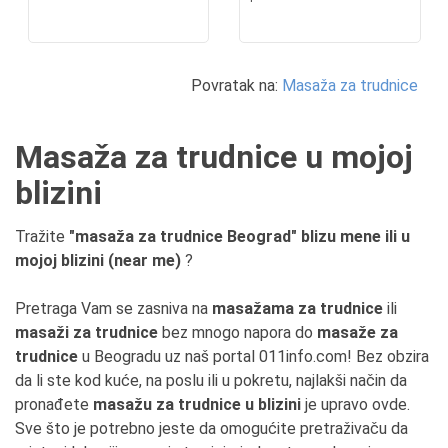
Povratak na:
Masaža za trudnice
Masaža za trudnice u mojoj
blizini
Tražite
"masaža za trudnice Beograd" blizu mene ili u
mojoj blizini (near me)
?
Pretraga Vam se zasniva na
masažama za trudnice
ili
masaži za trudnice
bez mnogo napora do
masaže za
trudnice
u Beogradu uz naš portal 011info.com! Bez obzira
da li ste kod kuće, na poslu ili u pokretu, najlakši način da
pronađete
masažu za trudnice u blizini
je upravo ovde.
Sve što je potrebno jeste da omogućite pretraživaču da