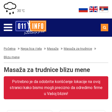
30 ℃
Početna
Nega lica i tela
Masaža
Masaža za trudnice
Blizu mene
Masaža za trudnice blizu mene
Potrebno je da odobrite korišćenje lokacije na ovoj
stranici kako bismo mogli precizno da odredimo firme
u Vašoj blizini!