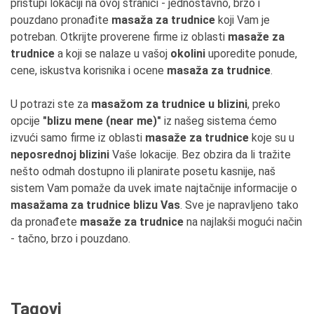
pristupi lokaciji na ovoj stranici - jednostavno, brzo i
pouzdano pronađite
masaža za trudnice
koji Vam je
potreban. Otkrijte proverene firme iz oblasti
masaže za
trudnice
a koji se nalaze u vašoj
okolini
uporedite ponude,
cene, iskustva korisnika i ocene
masaža za trudnice
.
U potrazi ste za
masažom za trudnice u blizini
, preko
opcije
"blizu mene (near me)"
iz našeg sistema ćemo
izvući samo firme iz oblasti
masaže za trudnice
koje su u
neposrednoj blizini
Vaše lokacije. Bez obzira da li tražite
nešto odmah dostupno ili planirate posetu kasnije, naš
sistem Vam pomaže da uvek imate najtačnije informacije o
masažama za trudnice blizu Vas
. Sve je napravljeno tako
da pronađete
masaže za trudnice
na najlakši mogući način
- tačno, brzo i pouzdano.
Tagovi