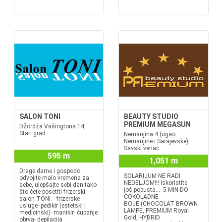
SALON TONI
BEAUTY STUDIO
PREMIUM MEGASUN
Džordža Vašingtona 14,
Stari grad
Nemanjina 4 (ugao
Nemanjine i Sarajevske),
Savski venac
595 m
1,051 m
Drage dame i gospodo
SOLARIJUM NE RADI
odvojite malo vremena za
NEDELJOM!!! Iskoristite
sebe, ulepšajte sebi dan tako
još popusta... 5 MIN DO
što ćete posetiti frizerski
ČOKOLADNE
salon TONI. - frizerske
BOJE (CHOCOLAT BROWN
usluge- pedikir (estetski i
LAMPE, PREMIUM Royal
medicinski)- manikir- čupanje
Gold, HYBRID
obrva- depilacija