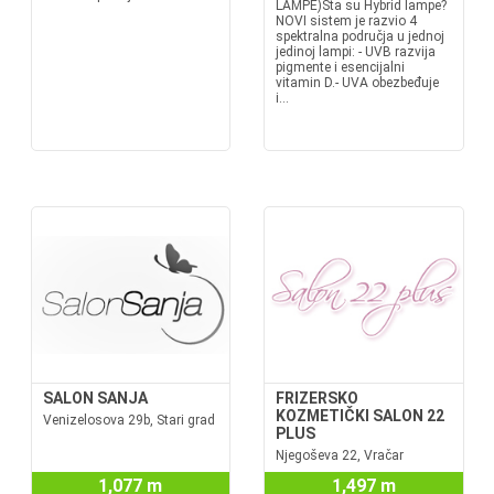
LAMPE)Šta su Hybrid lampe?
NOVI sistem je razvio 4
spektralna područja u jednoj
jedinoj lampi: - UVB razvija
pigmente i esencijalni
vitamin D.- UVA obezbeđuje
i...
SALON SANJA
FRIZERSKO
KOZMETIČKI SALON 22
Venizelosova 29b, Stari grad
PLUS
Njegoševa 22, Vračar
1,077 m
1,497 m