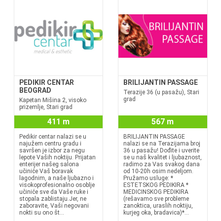
PEDIKIR CENTAR
BRILIJANTIN PASSAGE
BEOGRAD
Terazije 36 (u pasažu), Stari
grad
Kapetan Mišina 2, visoko
prizemlje, Stari grad
411 m
567 m
Pedikir centar nalazi se u
BRILIJANTIN PASSAGE
najužem centru gradu i
nalazi se na Terazijama broj
savršen je izbor za negu
36 u pasažu! Dođite i uverite
lepote Vaših noktiju. Prijatan
se u naš kvalitet i ljubaznost,
enterijer našeg salona
radimo za Vas svakog dana
učiniće Vaš boravak
od 10-20h osim nedeljom.
lagodnim, a naše ljubazno i
Pružamo usluge: *
visokoprofesionalno osoblje
ESTETSKOG PEDIKIRA *
učiniće sve da Vaše ruke i
MEDICINSKOG PEDIKIRA
stopala zablistaju.Jer, ne
(rešavamo sve probleme
zaboravite, Vaši negovani
zanoktica, uraslih noktiju,
nokti su ono št...
kurjeg oka, bradavica)*...