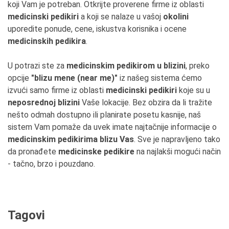
koji Vam je potreban. Otkrijte proverene firme iz oblasti
medicinski pedikiri
a koji se nalaze u vašoj
okolini
uporedite ponude, cene, iskustva korisnika i ocene
medicinskih pedikira
.
U potrazi ste za
medicinskim pedikirom u blizini
, preko
opcije
"blizu mene (near me)"
iz našeg sistema ćemo
izvući samo firme iz oblasti
medicinski pedikiri
koje su u
neposrednoj blizini
Vaše lokacije. Bez obzira da li tražite
nešto odmah dostupno ili planirate posetu kasnije, naš
sistem Vam pomaže da uvek imate najtačnije informacije o
medicinskim pedikirima blizu Vas
. Sve je napravljeno tako
da pronađete
medicinske pedikire
na najlakši mogući način
- tačno, brzo i pouzdano.
Tagovi