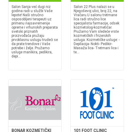
Salon Sanja već dugi niz
Salon 22 Plus nalazi se u
godina radi u službi Vaše
Njegoševoj ulici, broj 22, na
lepote! Naši stručno
Vračaru.U salonu tretmane
osposobljeni terapeuti uz
lica radi stručno lice
primenu najsavremenije
specijalista farmacije, odsek
opreme i vrhunskih preparata
kozmetolog-kozmetičar.
svetski priznatih
Pružamo Vam sledeće vrste
proizvođača pružaju
kozmetičkih i frizerskih
prvoklasnu uslugu trudeći se
usluga: Kozmetičke usluge: -
da prate trendove i Vaše
Depilacija- Nokti- Pedikir-
potrebe i želje. Pružamo
Masaža lica- Tretmani lica i
usluge manikira, pedikira,
te...
depi...
BONAR KOZMETIČKI
101 FOOT CLINIC