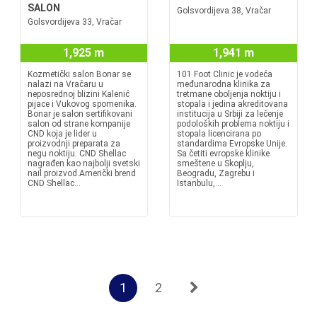
SALON
Golsvordijeva 38, Vračar
Golsvordijeva 33, Vračar
1,925 m
1,941 m
Kozmetički salon Bonar se
101 Foot Clinic je vodeća
nalazi na Vračaru u
međunarodna klinika za
neposrednoj blizini Kalenić
tretmane oboljenja noktiju i
pijace i Vukovog spomenika.
stopala i jedina akreditovana
Bonar je salon sertifikovani
institucija u Srbiji za lečenje
salon od strane kompanije
podoloških problema noktiju i
CND koja je lider u
stopala licencirana po
proizvodnji preparata za
standardima Evropske Unije.
negu noktiju. CND Shellac
Sa četiti evropske klinike
nagrađen kao najbolji svetski
smeštene u Skoplju,
nail proizvod.Američki brend
Beogradu, Zagrebu i
CND Shellac...
Istanbulu,...
1
2