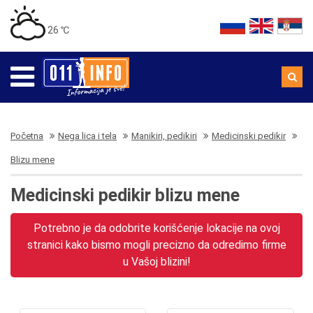
26 ℃
Početna
Nega lica i tela
Manikiri, pedikiri
Medicinski pedikir
Blizu mene
Medicinski pedikir blizu mene
Potrebno je da odobrite korišćenje lokacije na ovoj
stranici kako bismo mogli precizno da odredimo firme
u Vašoj blizini!