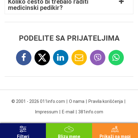
Koliko često bi trebalo raditi
medicinski pedikir?
PODELITE SA PRIJATELJIMA
© 2001 - 2026 011info.com
O nama
Pravila korišćenja
Impressum
E-mail
381info.com
Filteri
Blizu mene
Prikaži na mapi