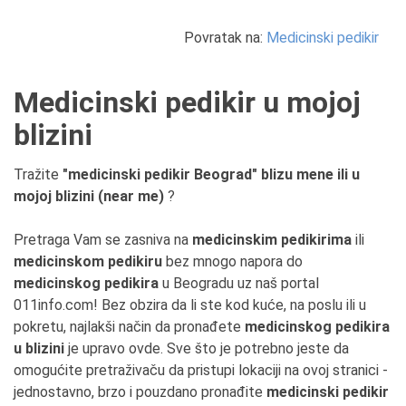
Povratak na:
Medicinski pedikir
Medicinski pedikir u mojoj
blizini
Tražite
"medicinski pedikir Beograd" blizu mene ili u
mojoj blizini (near me)
?
Pretraga Vam se zasniva na
medicinskim pedikirima
ili
medicinskom pedikiru
bez mnogo napora do
medicinskog pedikira
u Beogradu uz naš portal
011info.com! Bez obzira da li ste kod kuće, na poslu ili u
pokretu, najlakši način da pronađete
medicinskog pedikira
u blizini
je upravo ovde. Sve što je potrebno jeste da
omogućite pretraživaču da pristupi lokaciji na ovoj stranici -
jednostavno, brzo i pouzdano pronađite
medicinski pedikir