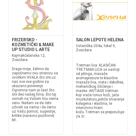
FRIZERSKO -
SALON LEPOTE HELENA
KOZMETIČKI & MAKE
Ustanička 204a, lokal 9,
UP STUDIO L ARTE
Zvezdara
Kajmakčalanska 12,
Zvezdara
Tretman lica: KLASIČAN
Drage moje, želimo da
TRETMAN LICA se sastoji
započnemo ovu stranicu sa
od pilinga, masaže
ovolikim HVALA što ste uz
aromapresure te klasične
nas sve ove godine za
masaže lica, vrata i dekoltea,
ukazano poverenje.
mehaničkog čišćenja i
Ogromna nam je čast što
maske. ANTIAGE tretman
ste deo našeg tima, što taj
koji vraća tonus koži, jača
osmeh na Vašem licu nema
muskulaturu,potiče stvaranje
cenu. Nadam se da ćete
kolagena i elastina, te
uživati sa nama i da ćemo
intenzivno hrani
uz Vašu pomoć, sugestije,
kožu.Tretman se preporučuje
kritike (naravno pozitivne)
za zr...
bit...