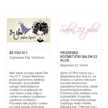
BE YOU 011
FRIZERSKO
KOZMETIČKI SALON 22
Zaplanjska 84g, Voždovac
PLUS
Njegoševa 22, Vračar
Naš salon za negu lepote "Be
Salon 22 Plus nalazi se u
You 011" svojim klijentima
Njegoševoj ulici, broj 22, na
pruža raznovrsnu selekciju
Vračaru.U salonu tretmane
frizerskih i kozmetičkih
lica radi stručno lice
usluga. Naše ljubazno
specijalista farmacije, odsek
osoblje će se pobrinuti da
kozmetolog-kozmetičar.
vam ispuni svaku želju u
Pružamo Vam sledeće vrste
našem moderno uređenom i
kozmetičkih i frizerskih
ugodnom ambijentu.
usluga: Kozmetičke usluge: -
Posvetite sebi pažnju i vreme
Depilacija- Nokti- Pedikir-
uz naše usluge vrhunskog
Masaža lica- Tretmani lica i