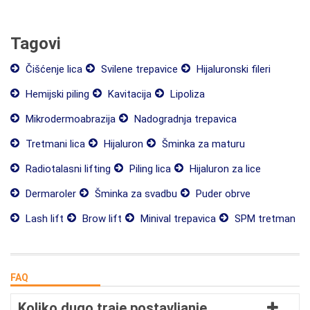
Tagovi
Čišćenje lica
Svilene trepavice
Hijaluronski fileri
Hemijski piling
Kavitacija
Lipoliza
Mikrodermoabrazija
Nadogradnja trepavica
Tretmani lica
Hijaluron
Šminka za maturu
Radiotalasni lifting
Piling lica
Hijaluron za lice
Dermaroler
Šminka za svadbu
Puder obrve
Lash lift
Brow lift
Minival trepavica
SPM tretman
FAQ
Koliko dugo traje postavljanje