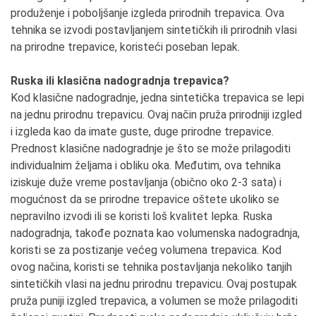
produženje i poboljšanje izgleda prirodnih trepavica. Ova
tehnika se izvodi postavljanjem sintetičkih ili prirodnih vlasi
na prirodne trepavice, koristeći poseban lepak.
Ruska ili klasična nadogradnja trepavica?
Kod klasične nadogradnje, jedna sintetička trepavica se lepi
na jednu prirodnu trepavicu. Ovaj način pruža prirodniji izgled
i izgleda kao da imate guste, duge prirodne trepavice.
Prednost klasične nadogradnje je što se može prilagoditi
individualnim željama i obliku oka. Međutim, ova tehnika
iziskuje duže vreme postavljanja (obično oko 2-3 sata) i
mogućnost da se prirodne trepavice oštete ukoliko se
nepravilno izvodi ili se koristi loš kvalitet lepka. Ruska
nadogradnja, takođe poznata kao volumenska nadogradnja,
koristi se za postizanje većeg volumena trepavica. Kod
ovog načina, koristi se tehnika postavljanja nekoliko tanjih
sintetičkih vlasi na jednu prirodnu trepavicu. Ovaj postupak
pruža puniji izgled trepavica, a volumen se može prilagoditi