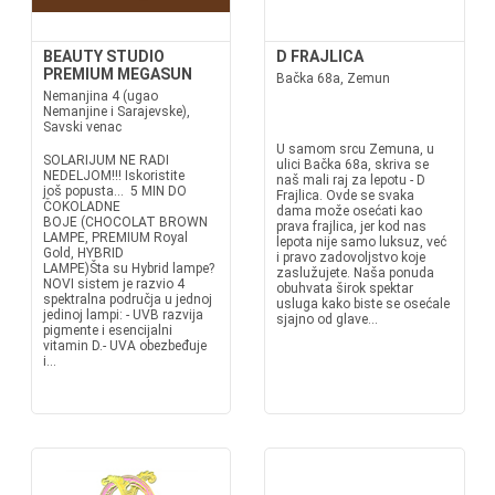
BEAUTY STUDIO
D FRAJLICA
PREMIUM MEGASUN
Bačka 68a, Zemun
Nemanjina 4 (ugao
Nemanjine i Sarajevske),
Savski venac
U samom srcu Zemuna, u
SOLARIJUM NE RADI
ulici Bačka 68a, skriva se
NEDELJOM!!! Iskoristite
naš mali raj za lepotu - D
još popusta... 5 MIN DO
Frajlica. Ovde se svaka
ČOKOLADNE
dama može osećati kao
BOJE (CHOCOLAT BROWN
prava frajlica, jer kod nas
LAMPE, PREMIUM Royal
lepota nije samo luksuz, već
Gold, HYBRID
i pravo zadovoljstvo koje
LAMPE)Šta su Hybrid lampe?
zaslužujete. Naša ponuda
NOVI sistem je razvio 4
obuhvata širok spektar
spektralna područja u jednoj
usluga kako biste se osećale
jedinoj lampi: - UVB razvija
sjajno od glave...
pigmente i esencijalni
vitamin D.- UVA obezbeđuje
i...