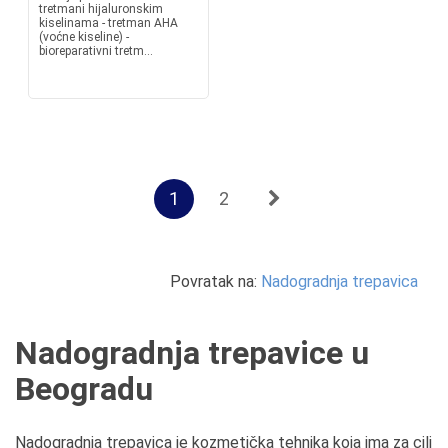
tretmani hijaluronskim
kiselinama - tretman AHA
(voćne kiseline) -
bioreparativni tretm...
1
2
Povratak na:
Nadogradnja trepavica
Nadogradnja trepavice u
Beogradu
Nadogradnja trepavica je kozmetička tehnika koja ima za cilj