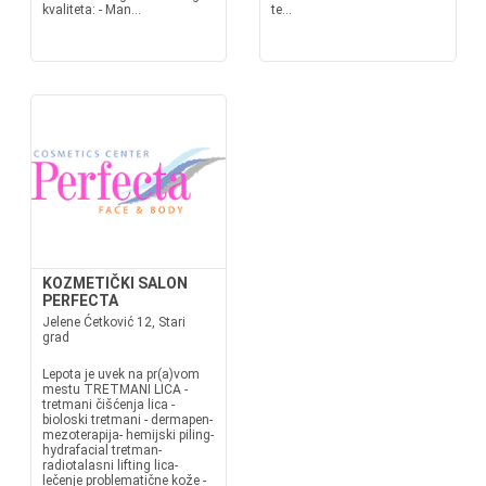
kvaliteta: - Man...
te...
KOZMETIČKI SALON
PERFECTA
Jelene Ćetković 12, Stari
grad
Lepota je uvek na pr(a)vom
mestu TRETMANI LICA -
tretmani čišćenja lica -
bioloski tretmani - dermapen-
mezoterapija- hemijski piling-
hydrafacial tretman-
radiotalasni lifting lica-
lečenje problematične kože -