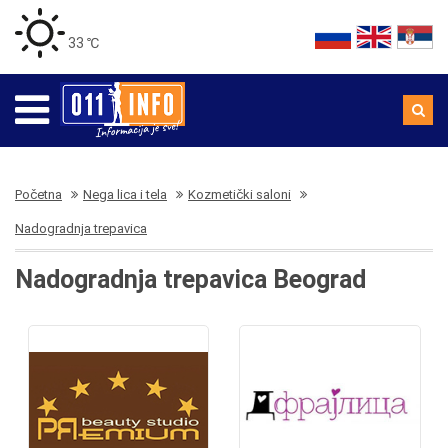
33 ℃
Početna
Nega lica i tela
Kozmetički saloni
Nadogradnja trepavica
Nadogradnja trepavica Beograd