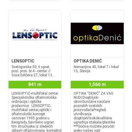
LENSOPTIC
OPTIKA DENIĆ
Svetogorska 50, II sprat,
Nemanjina 40, lokal 7 i lokal
posl. pros. br.4 - centar //
15, Slavija
Goce Delčeva 27, lokal 13...
841 m
1,566 m
LENSOPTIC-multifokal centar
OPTIKA “DENIĆ” ZA VAS
Specijalistička oftalmološka
NUDI:Dioptrijski
ordinacija i optičke
okviriSunčane naočare
prodavnice LENSOPTIC-
poznatih svetskih
multifokal centar,optički i
proizvođačaPregledi
oftalmološki koncept
utvrđivanja
osnovan 1995 godine u
dioptrijeVisokokvalitena
Beogradu.Savršeno uigran
ugradnja stakala/plastike
tim stručnjaka iz sledećih
***Sočiva možete poručiti
oblasti:oftalmologija, kontaktologija
preko našeg sajt: