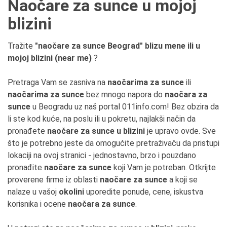
Naočare za sunce u mojoj
blizini
Tražite
"naočare za sunce Beograd" blizu mene ili u
mojoj blizini (near me)
?
Pretraga Vam se zasniva na
naočarima za sunce
ili
naočarima za sunce
bez mnogo napora do
naočara za
sunce
u Beogradu uz naš portal 011info.com! Bez obzira da
li ste kod kuće, na poslu ili u pokretu, najlakši način da
pronađete
naočare za sunce u blizini
je upravo ovde. Sve
što je potrebno jeste da omogućite pretraživaču da pristupi
lokaciji na ovoj stranici - jednostavno, brzo i pouzdano
pronađite
naočare za sunce
koji Vam je potreban. Otkrijte
proverene firme iz oblasti
naočare za sunce
a koji se
nalaze u vašoj
okolini
uporedite ponude, cene, iskustva
korisnika i ocene
naočara za sunce
.