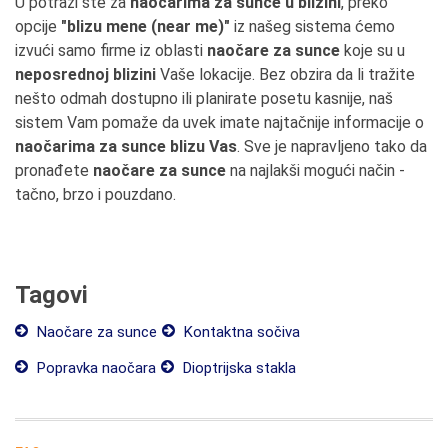
U potrazi ste za
naočarima za sunce u blizini
, preko
opcije
"blizu mene (near me)"
iz našeg sistema ćemo
izvući samo firme iz oblasti
naočare za sunce
koje su u
neposrednoj blizini
Vaše lokacije. Bez obzira da li tražite
nešto odmah dostupno ili planirate posetu kasnije, naš
sistem Vam pomaže da uvek imate najtačnije informacije o
naočarima za sunce blizu Vas
. Sve je napravljeno tako da
pronađete
naočare za sunce
na najlakši mogući način -
tačno, brzo i pouzdano.
Tagovi
Naočare za sunce
Kontaktna sočiva
Popravka naočara
Dioptrijska stakla