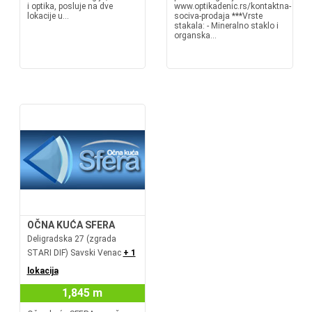
i optika, posluje na dve
www.optikadenic.rs/kontaktna-
lokacije u...
sociva-prodaja ***Vrste
stakala: - Mineralno staklo i
organska...
OČNA KUĆA SFERA
Deligradska 27 (zgrada
STARI DIF) Savski Venac
+ 1
lokacija
1,845 m