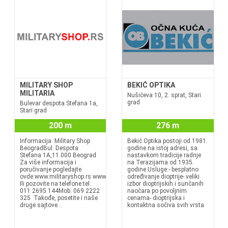
MILITARY SHOP
BEKIĆ OPTIKA
MILITARIA
Nušićeva 10, 2. sprat, Stari
grad
Bulevar despota Stefana 1a,
Stari grad
200 m
276 m
Informacija :Military Shop
Bekić Optika postoji od 1981.
BeogradBul. Despota
godine na istoj adresi, sa
Stefana 1A,11.000 Beograd
nastavkom tradicije radnje
Za više informacija i
na Terazijama od 1935.
poručivanje pogledajte
godine.Usluge:- besplatno
ovde:www.militaryshop.rs www.militaria.rswww.militaryshop.bawww.milita
određivanje dioptrije- veliki
Ili pozovite na telefone:tel.
izbor dioptrijskih i sunčanih
011 2695 144Mob. 069 2222
naočara po povoljnim
325 Takođe, posetite i naše
cenama- dioptrijska i
druge sajtove...
kontaktna sočiva svih vrsta