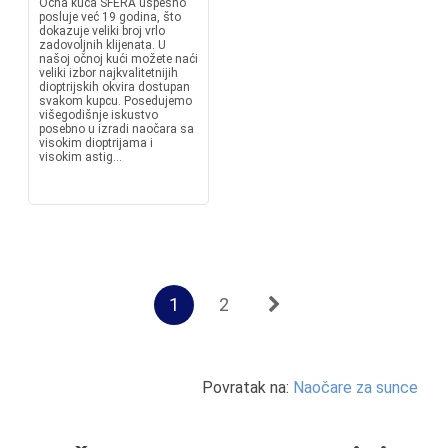
Očna kuća SFERA uspešno
posluje već 19 godina, što
dokazuje veliki broj vrlo
zadovoljnih klijenata. U
našoj očnoj kući možete naći
veliki izbor najkvalitetnijih
dioptrijskih okvira dostupan
svakom kupcu. Posedujemo
višegodišnje iskustvo
posebno u izradi naočara sa
visokim dioptrijama i
visokim astig...
1
2
Povratak na:
Naočare za sunce