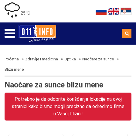
25 ℃
Početna
Zdravlje i medicina
Optika
Naočare za sunce
Blizu mene
Naočare za sunce blizu mene
Potrebno je da odobrite korišćenje lokacije na ovoj
stranici kako bismo mogli precizno da odredimo firme
u Vašoj blizini!