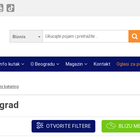
Biznis
Info kutak
O Beogradu
Magazin
Kontakt
Oglasi za 
ni ketering
ograd
OTVORITE FILTERE
BLIZU M