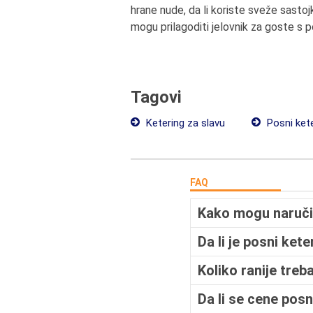
hrane nude, da li koriste sveže sastojk
mogu prilagoditi jelovnik za goste s
Tagovi
Ketering za slavu
Posni kete
FAQ
Kako mogu naručit
Da li je posni ket
Koliko ranije treb
Da li se cene pos