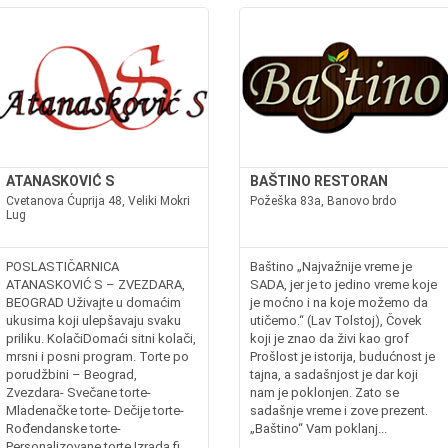
ATANASKOVIĆ S
BAŠTINO RESTORAN
Cvetanova Ćuprija 48, Veliki Mokri
Požeška 83a, Banovo brdo
Lug
POSLASTIČARNICA
Baštino „Najvažnije vreme je
ATANASKOVIĆ S – ZVEZDARA,
SADA, jer je to jedino vreme koje
BEOGRAD Uživajte u domaćim
je moćno i na koje možemo da
ukusima koji ulepšavaju svaku
utičemo.“ (Lav Tolstoj), Čovek
priliku. KolačiDomaći sitni kolači,
koji je znao da živi kao grof
mrsni i posni program. Torte po
Prošlost je istorija, budućnost je
porudžbini – Beograd,
tajna, a sadašnjost je dar koji
Zvezdara- Svečane torte-
nam je poklonjen. Zato se
Mladenačke torte- Dečije torte-
sadašnje vreme i zove prezent.
Rođendanske torte-
„Baštino“ Vam poklanj...
Personalizovane torte Izrada fi...