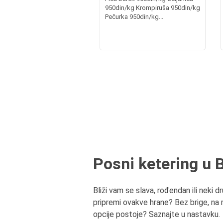
950din/kg Krompiruša 950din/kg
Pečurka 950din/kg...
Posni ketering u 
Bliži vam se slava, rođendan ili neki 
pripremi ovakve hrane? Bez brige, na r
opcije postoje? Saznajte u nastavku.