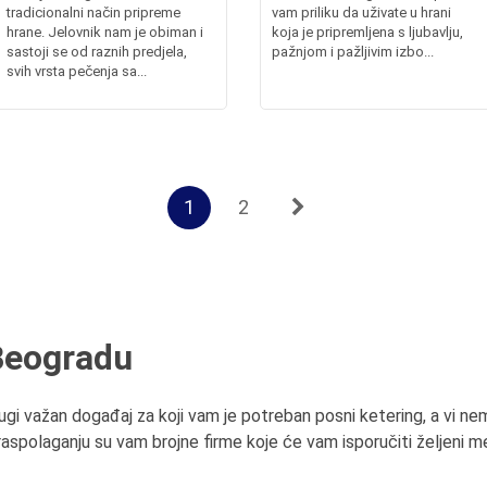
tradicionalni način pripreme
vam priliku da uživate u hrani
hrane. Jelovnik nam je obiman i
koja je pripremljena s ljubavlju,
sastoji se od raznih predjela,
pažnjom i pažljivim izbo...
svih vrsta pečenja sa...
1
2
Beogradu
drugi važan događaj za koji vam je potreban posni ketering, a vi n
aspolaganju su vam brojne firme koje će vam isporučiti željeni meni