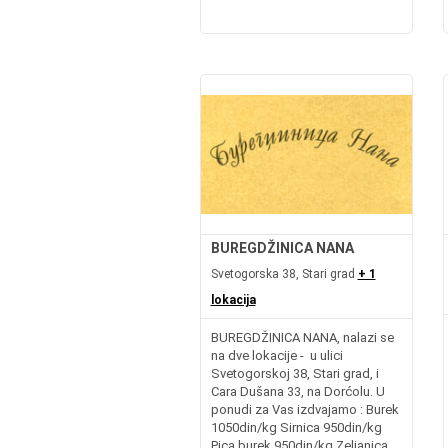
BUREGDŽINICA NANA
Svetogorska 38, Stari grad
+ 1
lokacija
BUREGDŽINICA NANA, nalazi se
na dve lokacije - u ulici
Svetogorskoj 38, Stari grad, i
Cara Dušana 33, na Dorćolu. U
ponudi za Vas izdvajamo : Burek
1050din/kg Sirnica 950din/kg
Pica burek 950din/kg Zeljanica