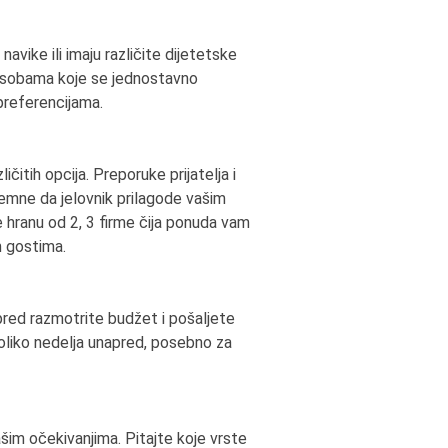
vike ili imaju različite dijetetske
i osobama koje se jednostavno
preferencijama.
čitih opcija. Preporuke prijatelja i
remne da jelovnik prilagode vašim
 hranu od 2, 3 firme čija ponuda vam
m gostima.
apred razmotrite budžet i pošaljete
koliko nedelja unapred, posebno za
šim očekivanjima. Pitajte koje vrste