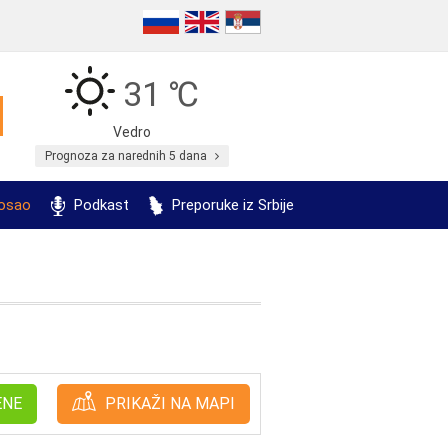
31 ℃
Vedro
Prognoza za narednih 5 dana
posao
Podkast
Preporuke iz Srbije
ENE
PRIKAŽI NA MAPI