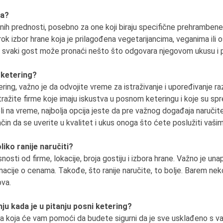
ga?
ih prednosti, posebno za one koji biraju specifične prehrambene na
rok izbor hrane koja je prilagođena vegetarijancima, veganima il
da svaki gost može pronaći nešto što odgovara njegovom ukusu i 
 ketering?
ing, važno je da odvojite vreme za istraživanje i upoređivanje razli
ražite firme koje imaju iskustva u posnom keteringu i koje su sp
 na vreme, najbolja opcija jeste da pre važnog događaja naručite
način da se uverite u kvalitet i ukus onoga što ćete poslužiti vaši
iko ranije naručiti?
nosti od firme, lokacije, broja gostiju i izbora hrane. Važno je un
rmacije o cenama. Takođe, što ranije naručite, to bolje. Barem ne
ova.
ju kada je u pitanju posni ketering?
ja koja će vam pomoći da budete sigurni da je sve usklađeno s va