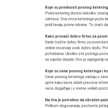
Koje su prednosti posnog keterin
Posni ketering donosi nekoliko značajn
zahteve. Ova vrsta keteringa pruža ši
pridržavaju posne ishrane. To znači 
Kako pronaći dobru firmu za posni
Kada tražite dobru firmu za posni keter
online recenzije uvek dobro dođu. Pot
potrebama. Ukoliko ste potragu počeli
se najviše dopala. Ovo je najsigurniji 
Koje su cene posnog keteringa i kol
Cene posnog keteringa variraju u zavis
upite kako biste dobili precizne info
veće događaje i u vreme velikih post
Na šta je potrebno da obratim pažn
Prilikom dogovaranja, postavite pitan