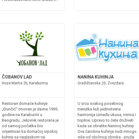
ČOBANOV LAD
NANINA KUHINJA
Hoze Martia 2b, Karaburma
Gradištanska 20, Zvezdara
Restoran domaće kuhinje
U srcu svakog posebnog
„Đuričić“ otvoren je davne 1995.
trenutka leži jedinstvena
godine na Karaburmi u
harmonija između ukusa, mirisa i
Beogradu. Jelovnik restorana je
topline. Upravo to ćete doživeti
od samog početka bio
kada se obratite Naninoj kuhinji.
orijentisan ka domaćoj srpskoj
Ova čarobna kuhinja nudi mnogo
kuhinji sa naglaskom na
više od običnog obroka - pruža