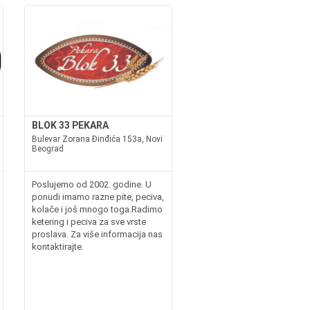
BLOK 33 PEKARA
Bulevar Zorana Đinđića 153a, Novi
Beograd
Poslujemo od 2002. godine. U
ponudi imamo razne pite, peciva,
kolače i još mnogo toga.Radimo
ketering i peciva za sve vrste
proslava. Za više informacija nas
kontaktirajte.