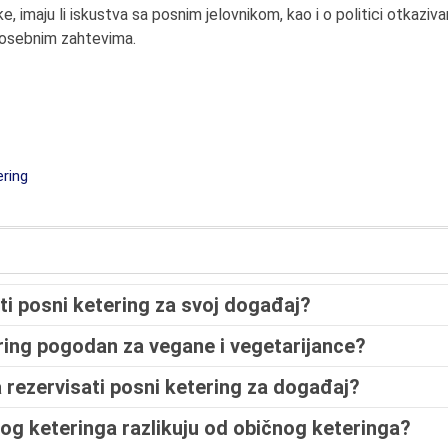
e, imaju li iskustva sa posnim jelovnikom, kao i o politici otkaziva
 posebnim zahtevima.
ring
i posni ketering za svoj događaj?
ering pogodan za vegane i vegetarijance?
a rezervisati posni ketering za događaj?
nog keteringa razlikuju od običnog keteringa?