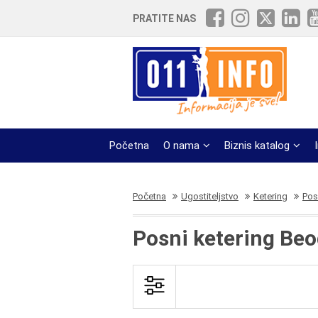
PRATITE NAS
Početna
O nama
Biznis katalog
Početna
Ugostiteljstvo
Ketering
Pos
Posni ketering Be