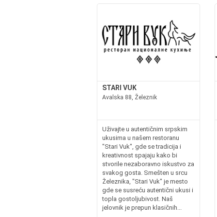
STARI VUK
Avalska 88, Železnik
Uživajte u autentičnim srpskim
ukusima u našem restoranu
"Stari Vuk", gde se tradicija i
kreativnost spajaju kako bi
stvorile nezaboravno iskustvo za
svakog gosta. Smešten u srcu
Železnika, "Stari Vuk" je mesto
gde se susreću autentični ukusi i
topla gostoljubivost. Naš
jelovnik je prepun klasičnih...