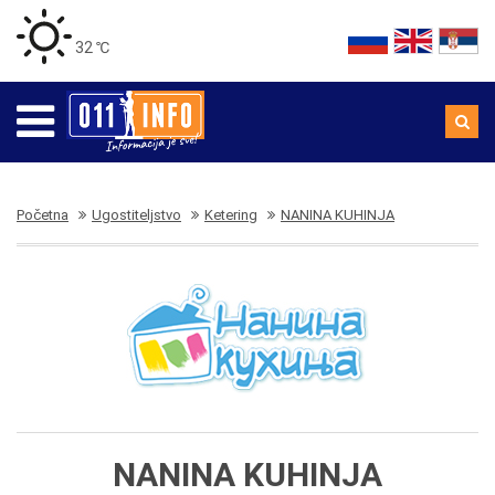
32 ℃
Početna
Ugostiteljstvo
Ketering
NANINA KUHINJA
NANINA KUHINJA