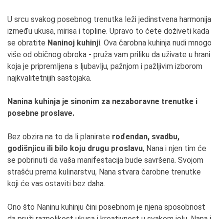
U srcu svakog posebnog trenutka leži jedinstvena harmonija
između ukusa, mirisa i topline. Upravo to ćete doživeti kada
se obratite
Naninoj kuhinji
. Ova čarobna kuhinja nudi mnogo
više od običnog obroka - pruža vam priliku da uživate u hrani
koja je pripremljena s ljubavlju, pažnjom i pažljivim izborom
najkvalitetnijih sastojaka.
Nanina kuhinja je sinonim za nezaboravne trenutke i
posebne proslave.
Bez obzira na to da li planirate
rođendan, svadbu,
godišnjicu ili bilo koju drugu proslavu
, Nana i njen tim će
se pobrinuti da vaša manifestacija bude savršena. Svojom
strašću prema kulinarstvu, Nana stvara čarobne trenutke
koji će vas ostaviti bez daha.
Ono što Naninu kuhinju čini posebnom je njena sposobnost
da pruži raznolikost ukusa i kreativnost u svakom jelu. Nana i