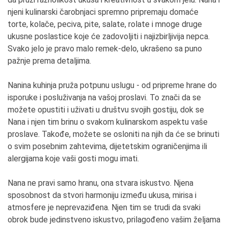
njeni kulinarski čarobnjaci spremno pripremaju domaće
torte, kolače, peciva, pite, salate, rolate i mnoge druge
ukusne poslastice koje će zadovoljiti i najizbirljivija nepca.
Svako jelo je pravo malo remek-delo, ukrašeno sa puno
pažnje prema detaljima.
Nanina kuhinja pruža potpunu uslugu - od pripreme hrane do
isporuke i posluživanja na vašoj proslavi. To znači da se
možete opustiti i uživati u društvu svojih gostiju, dok se
Nana i njen tim brinu o svakom kulinarskom aspektu vaše
proslave. Takođe, možete se osloniti na njih da će se brinuti
o svim posebnim zahtevima, dijetetskim ograničenjima ili
alergijama koje vaši gosti mogu imati.
Nana ne pravi samo hranu, ona stvara iskustvo. Njena
sposobnost da stvori harmoniju između ukusa, mirisa i
atmosfere je neprevaziđena. Njen tim se trudi da svaki
obrok bude jedinstveno iskustvo, prilagođeno vašim željama