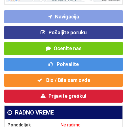
Navigacija
Pošaljite poruku
Ocenite nas
Pohvalite
Bio / Bila sam ovde
Prijavite grešku!
RADNO VREME
Ponedeljak
Ne radimo