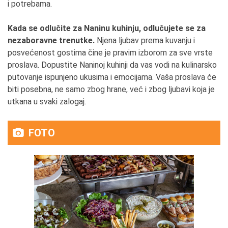
i potrebama.
Kada se odlučite za Naninu kuhinju, odlučujete se za
nezaboravne trenutke.
Njena ljubav prema kuvanju i
posvećenost gostima čine je pravim izborom za sve vrste
proslava. Dopustite Naninoj kuhinji da vas vodi na kulinarsko
putovanje ispunjeno ukusima i emocijama. Vaša proslava će
biti posebna, ne samo zbog hrane, već i zbog ljubavi koja je
utkana u svaki zalogaj.
FOTO