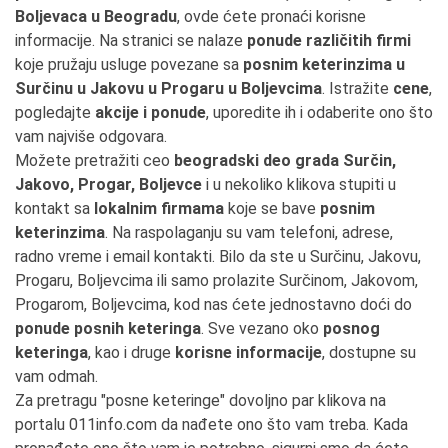
Boljevaca u Beogradu
, ovde ćete pronaći korisne
informacije. Na stranici se nalaze
ponude različitih firmi
koje pružaju usluge povezane sa
posnim keterinzima u
Surčinu u Jakovu u Progaru u Boljevcima
. Istražite
cene
,
pogledajte
akcije i ponude
, uporedite ih i odaberite ono što
vam najviše odgovara.
Možete pretražiti ceo
beogradski deo grada Surčin,
Jakovo, Progar, Boljevce
i u nekoliko klikova stupiti u
kontakt sa
lokalnim firmama
koje se bave
posnim
keterinzima
. Na raspolaganju su vam telefoni, adrese,
radno vreme i email kontakti. Bilo da ste u Surčinu, Jakovu,
Progaru, Boljevcima ili samo prolazite Surčinom, Jakovom,
Progarom, Boljevcima, kod nas ćete jednostavno doći do
ponude posnih keteringa
. Sve vezano oko
posnog
keteringa
, kao i druge
korisne informacije
, dostupne su
vam odmah.
Za pretragu "posne keteringe" dovoljno par klikova na
portalu 011info.com da nađete ono što vam treba. Kada