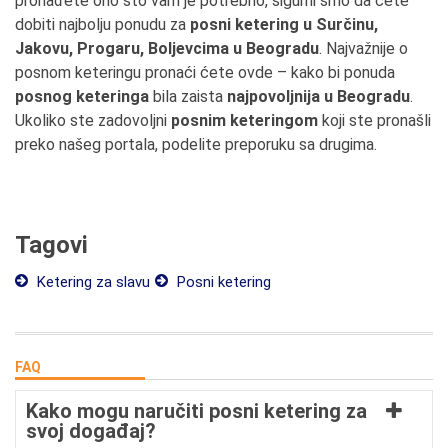
pronađete ono što vam je potrebno, sigurni smo da ćete
dobiti najbolju ponudu za
posni ketering u Surčinu,
Jakovu, Progaru, Boljevcima u Beogradu
. Najvažnije o
posnom keteringu pronaći ćete ovde – kako bi ponuda
posnog keteringa
bila zaista
najpovoljnija u Beogradu
.
Ukoliko ste zadovoljni
posnim keteringom
koji ste pronašli
preko našeg portala, podelite preporuku sa drugima.
Tagovi
Ketering za slavu
Posni ketering
FAQ
Kako mogu naručiti posni ketering za
svoj događaj?