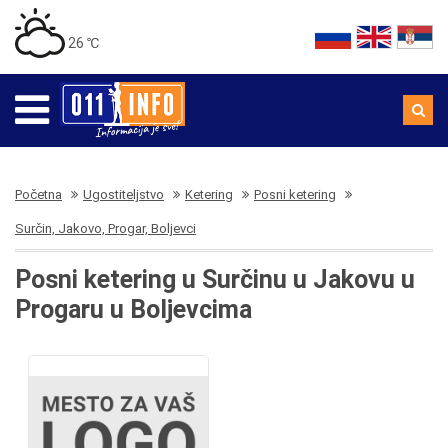
26 ℃
Početna
Ugostiteljstvo
Ketering
Posni ketering
Surčin, Jakovo, Progar, Boljevci
Posni ketering u Surčinu u Jakovu u
Progaru u Boljevcima