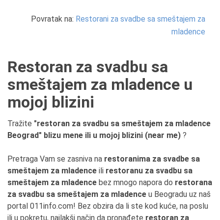
Povratak na:
Restorani za svadbe sa smeštajem za
mladence
Restoran za svadbu sa
smeštajem za mladence u
mojoj blizini
Tražite
"restoran za svadbu sa smeštajem za mladence
Beograd" blizu mene ili u mojoj blizini (near me)
?
Pretraga Vam se zasniva na
restoranima za svadbe sa
smeštajem za mladence
ili
restoranu za svadbu sa
smeštajem za mladence
bez mnogo napora do
restorana
za svadbu sa smeštajem za mladence
u Beogradu uz naš
portal 011info.com! Bez obzira da li ste kod kuće, na poslu
ili u pokretu, najlakši način da pronađete
restoran za