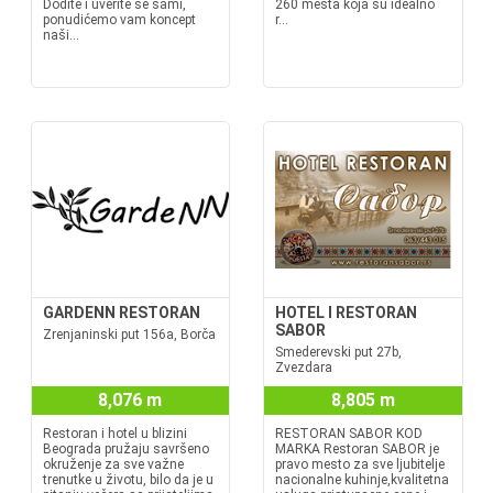
Dođite i uverite se sami,
260 mesta koja su idealno
ponudićemo vam koncept
r...
naši...
GARDENN RESTORAN
HOTEL I RESTORAN
SABOR
Zrenjaninski put 156a, Borča
Smederevski put 27b,
Zvezdara
8,076 m
8,805 m
Restoran i hotel u blizini
RESTORAN SABOR KOD
Beograda pružaju savršeno
MARKA Restoran SABOR je
okruženje za sve važne
pravo mesto za sve ljubitelje
trenutke u životu, bilo da je u
nacionalne kuhinje,kvalitetna