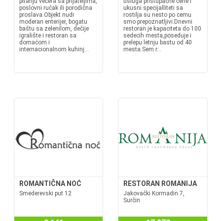
pitanju večera sa prijateljima,
usluga pristupacne cene i
poslovni ručak ili porodična
ukusni specijalliteti sa
proslava.Objekt nudi
rostilja su nesto po cemu
moderan enterijer, bogatu
smo prepoznatljivi.Dnevni
baštu sa zelenilom, dečije
restoran je kapaciteta do 100
igralište i restoran sa
sedecih mesta,poseduje i
domaćom i
prelepu letnju bastu od 40
internacionalnom kuhinj...
mesta.Sem r...
ROMANTIČNA NOĆ
RESTORAN ROMANIJA
Smederevski put 12
Jakovački Kormadin 7,
Surčin