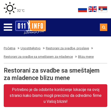
32 ℃
Početna
Ugostiteljstvo
Restorani za svadbe, proslave
Restorani za svadbe sa smeštajem za mladence
Blizu mene
Restorani za svadbe sa smeštajem
za mladence blizu mene
Potrebno je da odobrite korišćenje lokacije na ovoj
stranici kako bismo mogli precizno da odredimo firme
u Vašoj blizini!