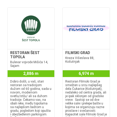
RESTORAN ŠEST
FILMSKI GRAD
TOPOLA
Kneza Višeslava 88,
Košutnjak
Bulevar vojvode Mišića 14,
Sajam
2,886 m
6,974 m
Dobro došli, u vaš, stari
Restoran Filmski Grad je
restoran sa tradicijom
smešten u srcu najlepšeg
dužom od 60 godina, sada u
dela Čukarice (Košutnjak),
novom, modernom
nedaleko od centra grada, ali
svetlu/stilu/ ali sa duhom
je ipak sklonjen od gradske
tradicije. Čekamo vas, na
vreve. Sastoji se od dve
obali reke, među topolama
velike sale i prelepe bašte u
sa najlepšom baštom u
kojima se organizuju razne
gradu, pogledom koji opušta
proslave i svečanosti.
i obezbeđenim parkingom.
Kapacitet sale Filmski Grad je