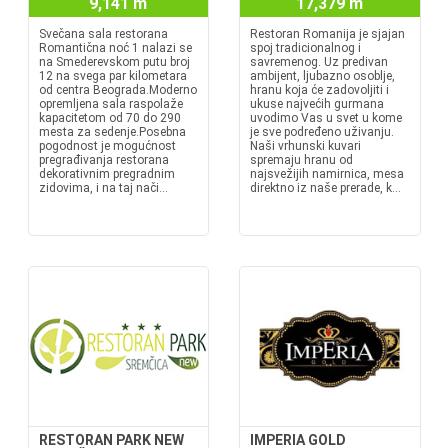
9,141 m
17,379 m
Svečana sala restorana
Restoran Romanija je sjajan
Romantična noć 1 nalazi se
spoj tradicionalnog i
na Smederevskom putu broj
savremenog. Uz predivan
12 na svega par kilometara
ambijent, ljubazno osoblje,
od centra Beograda.Moderno
hranu koja će zadovoljiti i
opremljena sala raspolaže
ukuse najvećih gurmana
kapacitetom od 70 do 290
uvodimo Vas u svet u kome
mesta za sedenje.Posebna
je sve podređeno uživanju.
pogodnost je mogućnost
Naši vrhunski kuvari
pregrađivanja restorana
spremaju hranu od
dekorativnim pregradnim
najsvežijih namirnica, mesa
zidovima, i na taj nači...
direktno iz naše prerade, k...
RESTORAN PARK NEW
IMPERIA GOLD