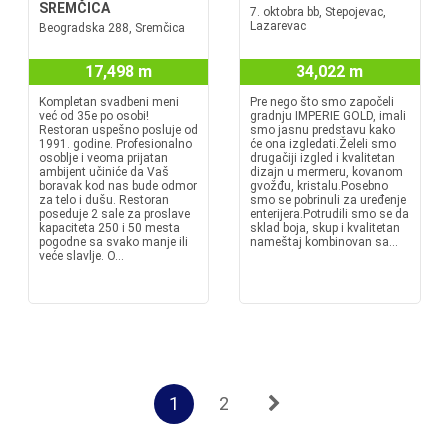
SREMČICA
7. oktobra bb, Stepojevac,
Lazarevac
Beogradska 288, Sremčica
17,498 m
34,022 m
Kompletan svadbeni meni
Pre nego što smo započeli
već od 35e po osobi!
gradnju IMPERIE GOLD, imali
Restoran uspešno posluje od
smo jasnu predstavu kako
1991. godine. Profesionalno
će ona izgledati.Želeli smo
osoblje i veoma prijatan
drugačiji izgled i kvalitetan
ambijent učiniće da Vaš
dizajn u mermeru, kovanom
boravak kod nas bude odmor
gvožđu, kristalu.Posebno
za telo i dušu. Restoran
smo se pobrinuli za uređenje
poseduje 2 sale za proslave
enterijera.Potrudili smo se da
kapaciteta 250 i 50 mesta
sklad boja, skup i kvalitetan
pogodne sa svako manje ili
nameštaj kombinovan sa...
veće slavlje. O...
1
2