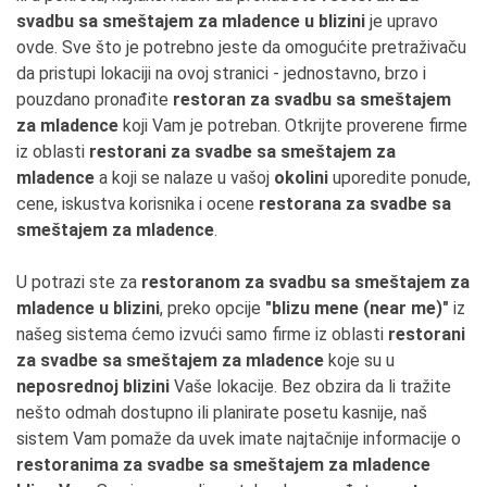
svadbu sa smeštajem za mladence u blizini
je upravo
ovde. Sve što je potrebno jeste da omogućite pretraživaču
da pristupi lokaciji na ovoj stranici - jednostavno, brzo i
pouzdano pronađite
restoran za svadbu sa smeštajem
za mladence
koji Vam je potreban. Otkrijte proverene firme
iz oblasti
restorani za svadbe sa smeštajem za
mladence
a koji se nalaze u vašoj
okolini
uporedite ponude,
cene, iskustva korisnika i ocene
restorana za svadbe sa
smeštajem za mladence
.
U potrazi ste za
restoranom za svadbu sa smeštajem za
mladence u blizini
, preko opcije
"blizu mene (near me)"
iz
našeg sistema ćemo izvući samo firme iz oblasti
restorani
za svadbe sa smeštajem za mladence
koje su u
neposrednoj blizini
Vaše lokacije. Bez obzira da li tražite
nešto odmah dostupno ili planirate posetu kasnije, naš
sistem Vam pomaže da uvek imate najtačnije informacije o
restoranima za svadbe sa smeštajem za mladence