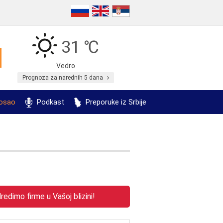
31 ℃
Vedro
Prognoza za narednih 5 dana
posao
Podkast
Preporuke iz Srbije
edimo firme u Vašoj blizini!