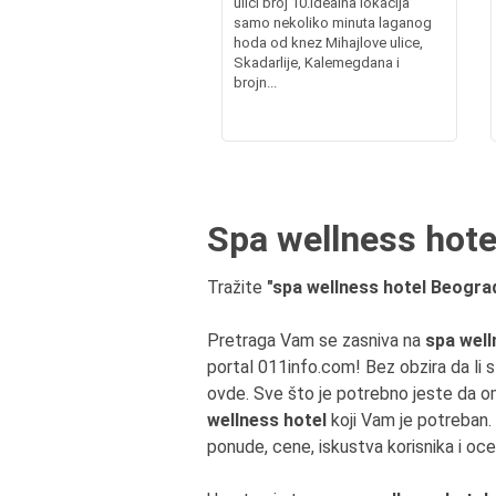
ulici broj 10.Idealna lokacija
samo nekoliko minuta laganog
hoda od knez Mihajlove ulice,
Skadarlije, Kalemegdana i
brojn...
Spa wellness hotel
Tražite
"spa wellness hotel Beograd"
Pretraga Vam se zasniva na
spa well
portal 011info.com! Bez obzira da li s
ovde. Sve što je potrebno jeste da om
wellness hotel
koji Vam je potreban. 
ponude, cene, iskustva korisnika i oc