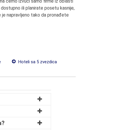
ma ćemo izvući samo firme iz oblasti
dostupno ili planirate posetu kasnije,
e je napravljeno tako da pronađete
e
Hoteli sa 5 zvezdica
a?