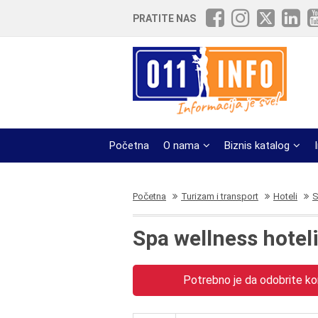
PRATITE NAS
Početna
O nama
Biznis katalog
Početna
Turizam i transport
Hoteli
S
Spa wellness hotel
Potrebno je da odobrite kor