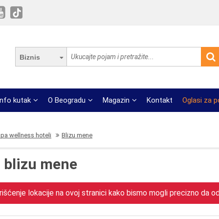
Biznis
Info kutak
O Beogradu
Magazin
Kontakt
Oglasi za 
pa wellness hoteli
Blizu mene
i blizu mene
išćenje lokacije na ovoj stranici kako bismo mogli precizno da odr