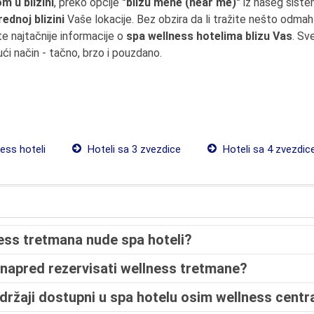
m u blizini
, preko opcije
"blizu mene (near me)"
iz našeg siste
ednoj blizini
Vaše lokacije. Bez obzira da li tražite nešto odmah 
 najtačnije informacije o
spa wellness hotelima blizu Vas
. Sv
ći način - tačno, brzo i pouzdano.
ess hoteli
Hoteli sa 3 zvezdice
Hoteli sa 4 zvezdic
ess tretmana nude spa hoteli?
 unapred rezervisati wellness tretmane?
adržaji dostupni u spa hotelu osim wellness centr