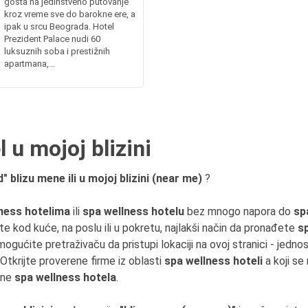
gosta na jedinstveno putovanje
kroz vreme sve do barokne ere, a
ipak u srcu Beograda. Hotel
Prezident Palace nudi 60
luksuznih soba i prestižnih
apartmana,...
 u mojoj blizini
 blizu mene ili u mojoj blizini (near me)
?
ness hotelima
ili
spa wellness hotelu
bez mnogo napora do
sp
te kod kuće, na poslu ili u pokretu, najlakši način da pronađete
sp
ogućite pretraživaču da pristupi lokaciji na ovoj stranici - jedn
Otkrijte proverene firme iz oblasti
spa wellness hoteli
a koji se
ene
spa wellness hotela
.