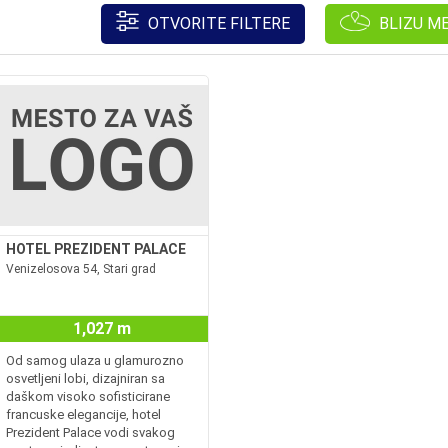
OTVORITE FILTERE
BLIZU M
HOTEL PREZIDENT PALACE
Venizelosova 54, Stari grad
1,027 m
amsterdamhotel.rsHotel
Od samog ulaza u glamurozno
osvetljeni lobi, dizajniran sa
daškom visoko sofisticirane
francuske elegancije, hotel
Prezident Palace vodi svakog