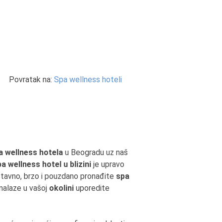
Povratak na:
Spa wellness hoteli
a wellness hotela
u Beogradu uz naš
a wellness hotel u blizini
je upravo
ostavno, brzo i pouzdano pronađite
spa
 nalaze u vašoj
okolini
uporedite