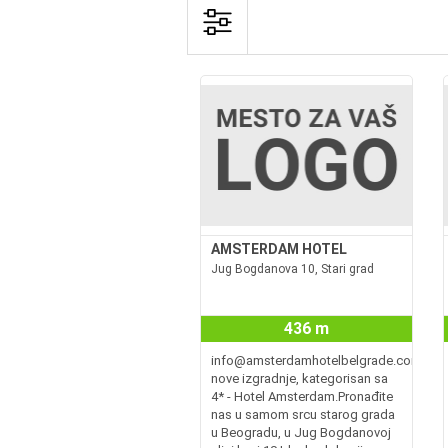
AMSTERDAM HOTEL
Jug Bogdanova 10, Stari grad
436 m
info@amsterdamhotelbelgrade.comwww.
nove izgradnje, kategorisan sa
4* - Hotel Amsterdam.Pronađite
nas u samom srcu starog grada
u Beogradu, u Jug Bogdanovoj