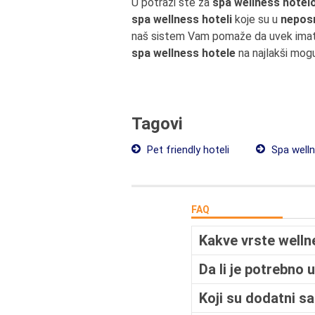
U potrazi ste za
spa wellness hotelo
spa wellness hoteli
koje su u
neposr
naš sistem Vam pomaže da uvek imate
spa wellness hotele
na najlakši mogu
Tagovi
Pet friendly hoteli
Spa welln
FAQ
Kakve vrste welln
Da li je potrebno
Koji su dodatni s