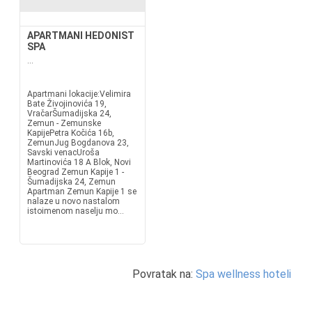
APARTMANI HEDONIST
SPA
...
Apartmani lokacije:Velimira
Bate Živojinovića 19,
VračarŠumadijska 24,
Zemun - Zemunske
KapijePetra Kočića 16b,
ZemunJug Bogdanova 23,
Savski venacUroša
Martinovića 18 A Blok, Novi
Beograd Zemun Kapije 1 -
Šumadijska 24, Zemun
Apartman Zemun Kapije 1 se
nalaze u novo nastalom
istoimenom naselju mo...
Povratak na:
Spa wellness hoteli