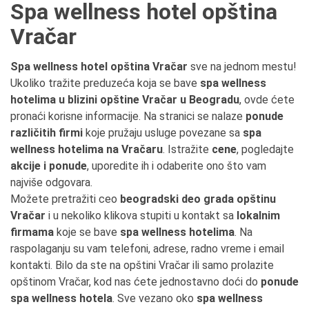
Spa wellness hotel opština
Vračar
Spa wellness hotel opština Vračar
sve na jednom mestu!
Ukoliko tražite preduzeća koja se bave
spa wellness
hotelima u blizini opštine Vračar u Beogradu
, ovde ćete
pronaći korisne informacije. Na stranici se nalaze
ponude
različitih firmi
koje pružaju usluge povezane sa
spa
wellness hotelima na Vračaru
. Istražite
cene
, pogledajte
akcije i ponude
, uporedite ih i odaberite ono što vam
najviše odgovara.
Možete pretražiti ceo
beogradski deo grada opštinu
Vračar
i u nekoliko klikova stupiti u kontakt sa
lokalnim
firmama
koje se bave
spa wellness hotelima
. Na
raspolaganju su vam telefoni, adrese, radno vreme i email
kontakti. Bilo da ste na opštini Vračar ili samo prolazite
opštinom Vračar, kod nas ćete jednostavno doći do
ponude
spa wellness hotela
. Sve vezano oko
spa wellness