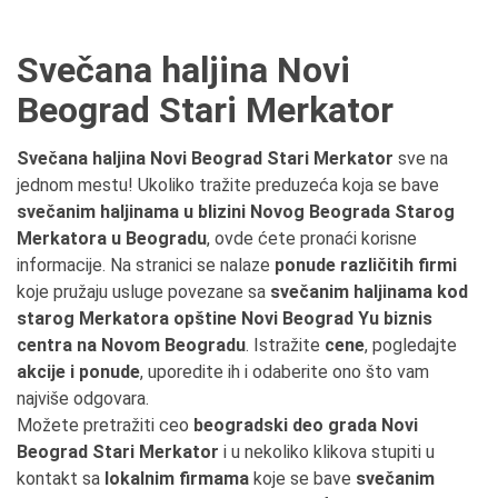
Svečana haljina Novi
Beograd Stari Merkator
Svečana haljina Novi Beograd Stari Merkator
sve na
jednom mestu! Ukoliko tražite preduzeća koja se bave
svečanim haljinama u blizini Novog Beograda Starog
Merkatora u Beogradu
, ovde ćete pronaći korisne
informacije. Na stranici se nalaze
ponude različitih firmi
koje pružaju usluge povezane sa
svečanim haljinama kod
starog Merkatora opštine Novi Beograd Yu biznis
centra na Novom Beogradu
. Istražite
cene
, pogledajte
akcije i ponude
, uporedite ih i odaberite ono što vam
najviše odgovara.
Možete pretražiti ceo
beogradski deo grada Novi
Beograd Stari Merkator
i u nekoliko klikova stupiti u
kontakt sa
lokalnim firmama
koje se bave
svečanim