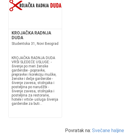
KROJAČKA RADNJA
DUDA
Studentska 31, Novi Beograd
KROJAČKA RADNJA DUDA
VRŠI SLEDEĆE USLUGE: -
šivenje po meri ženske
garderobe - popravke,
prepravke i korekciju muške,
ženske i dečje garderobe -
šivenje zavesa, stolnjaka i
posteljina po narudžbi -
šivenje zavesa, stolnjaka i
posteljina za restorane,
hotele i vrtiće- usluga šivenja
garderobe za buti...
Povratak na:
Svečane haljine