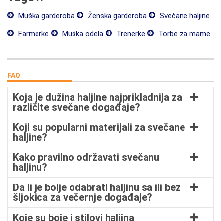
Muška garderoba
Ženska garderoba
Svečane haljine
Farmerke
Muška odela
Trenerke
Torbe za mame
FAQ
Koja je dužina haljine najprikladnija za
različite svečane događaje?
Koji su popularni materijali za svečane
haljine?
Kako pravilno održavati svečanu
haljinu?
Da li je bolje odabrati haljinu sa ili bez
šljokica za večernje događaje?
Koje su boje i stilovi haljina