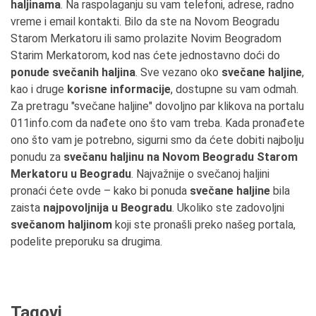
haljinama
. Na raspolaganju su vam telefoni, adrese, radno
vreme i email kontakti. Bilo da ste na Novom Beogradu
Starom Merkatoru ili samo prolazite Novim Beogradom
Starim Merkatorom, kod nas ćete jednostavno doći do
ponude svečanih haljina
. Sve vezano oko
svečane haljine
,
kao i druge
korisne informacije
, dostupne su vam odmah.
Za pretragu "svečane haljine" dovoljno par klikova na portalu
011info.com da nađete ono što vam treba. Kada pronađete
ono što vam je potrebno, sigurni smo da ćete dobiti najbolju
ponudu za
svečanu haljinu na Novom Beogradu Starom
Merkatoru u Beogradu
. Najvažnije o svečanoj haljini
pronaći ćete ovde – kako bi ponuda
svečane haljine
bila
zaista
najpovoljnija u Beogradu
. Ukoliko ste zadovoljni
svečanom haljinom
koji ste pronašli preko našeg portala,
podelite preporuku sa drugima.
Tagovi