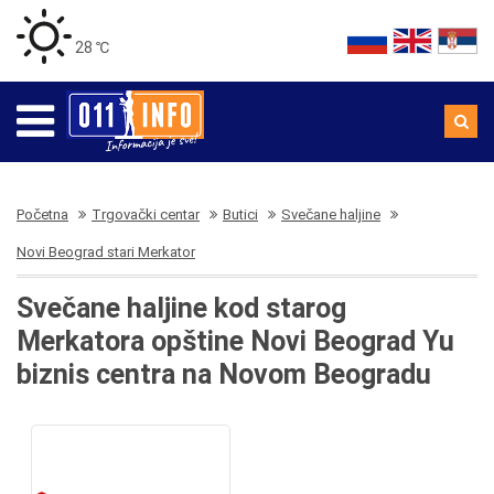
28 ℃
Početna
Trgovački centar
Butici
Svečane haljine
Novi Beograd stari Merkator
Svečane haljine kod starog
Merkatora opštine Novi Beograd Yu
biznis centra na Novom Beogradu