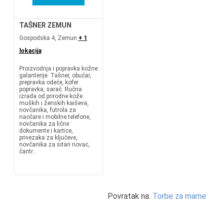
TAŠNER ZEMUN
Gospodska 4, Zemun
+ 1
lokacija
Proizvodnja i popravka kožne
galanterije. Tašner, obućar,
prepravka odeće, kofer
popravka, sarač. Ručna
izrada od prirodne kože:
muških i ženskih kaiševa,
novčanika, futrola za
naočare i mobilne telefone,
novčanika za lične
dokumente i kartice,
privezaka za ključeve,
novčanika za sitan novac,
čantr...
Povratak na:
Torbe za mame