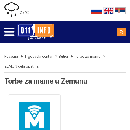
27 ℃
Početna
Trgovački centar
Butici
Torbe za mame
ZEMUN cela opština
Torbe za mame u Zemunu