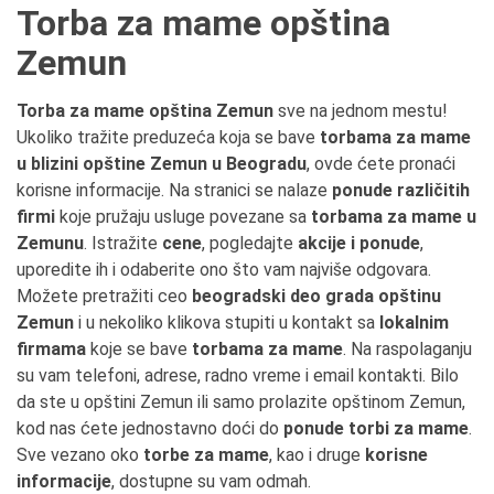
Torba za mame opština
Zemun
Torba za mame opština Zemun
sve na jednom mestu!
Ukoliko tražite preduzeća koja se bave
torbama za mame
u blizini opštine Zemun u Beogradu
, ovde ćete pronaći
korisne informacije. Na stranici se nalaze
ponude različitih
firmi
koje pružaju usluge povezane sa
torbama za mame u
Zemunu
. Istražite
cene
, pogledajte
akcije i ponude
,
uporedite ih i odaberite ono što vam najviše odgovara.
Možete pretražiti ceo
beogradski deo grada opštinu
Zemun
i u nekoliko klikova stupiti u kontakt sa
lokalnim
firmama
koje se bave
torbama za mame
. Na raspolaganju
su vam telefoni, adrese, radno vreme i email kontakti. Bilo
da ste u opštini Zemun ili samo prolazite opštinom Zemun,
kod nas ćete jednostavno doći do
ponude torbi za mame
.
Sve vezano oko
torbe za mame
, kao i druge
korisne
informacije
, dostupne su vam odmah.