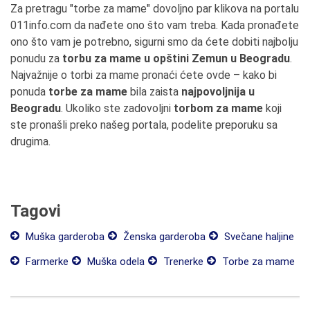
Za pretragu "torbe za mame" dovoljno par klikova na portalu
011info.com da nađete ono što vam treba. Kada pronađete
ono što vam je potrebno, sigurni smo da ćete dobiti najbolju
ponudu za
torbu za mame u opštini Zemun u Beogradu
.
Najvažnije o torbi za mame pronaći ćete ovde – kako bi
ponuda
torbe za mame
bila zaista
najpovoljnija u
Beogradu
. Ukoliko ste zadovoljni
torbom za mame
koji
ste pronašli preko našeg portala, podelite preporuku sa
drugima.
Tagovi
Muška garderoba
Ženska garderoba
Svečane haljine
Farmerke
Muška odela
Trenerke
Torbe za mame