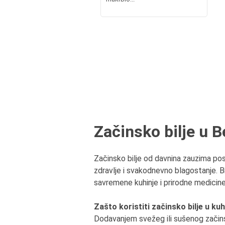
Začinsko bilje u 
Začinsko bilje od davnina zauzima pose
zdravlje i svakodnevno blagostanje. Bil
savremene kuhinje i prirodne medicine
Zašto koristiti začinsko bilje u kuh
Dodavanjem svežeg ili sušenog začins