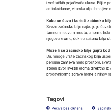
i veštačkih pojačivača ukusa. Biljke p
antioksidanse, etarska ulja i hranljive 
Kako se čuva i koristi začinsko bil
Sveže začinsko bilje najbolje je čuvati
tamnom i suvom mestu, u hermetički z
njegovu aromu, dok se sušeno bilje sta
Može li se začinsko bilje gajiti ko
Da, mnoge vrste začinskog bilja uspešn
peršuna zahteva malo prostora, svetlo
stalan izvor svežih aroma direktno iz
prodavnicama zdrave hrane a njihov sp
Tagovi
Peciva bez glutena
Začinsko