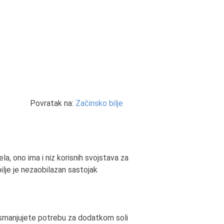
Povratak na:
Začinsko bilje
la, ono ima i niz korisnih svojstava za
bilje je nezaobilazan sastojak
i smanjujete potrebu za dodatkom soli