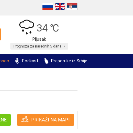
34 ℃
Pljusak
Prognoza za narednih 5 dana
posao
Podkast
Preporuke iz Srbije
ENE
PRIKAŽI NA MAPI