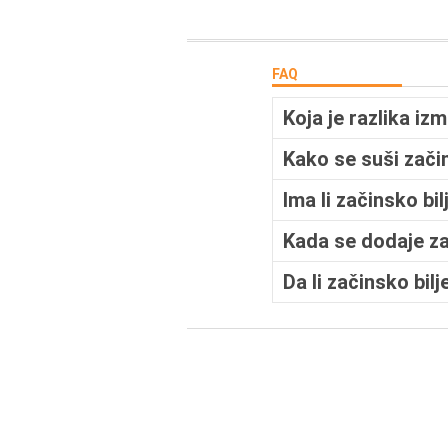
FAQ
Koja je razlika iz
Kako se suši začin
Ima li začinsko bi
Kada se dodaje zač
Da li začinsko bi