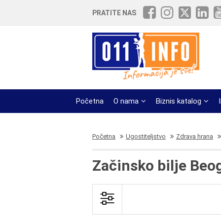
PRATITE NAS
Početna
O nama
Biznis katalog
Početna
Ugostiteljstvo
Zdrava hrana
Začinsko bilje Beo