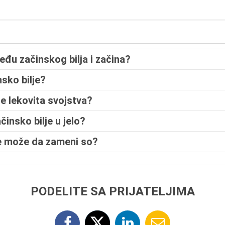
među začinskog bilja i začina?
sko bilje?
lje lekovita svojstva?
insko bilje u jelo?
lje može da zameni so?
PODELITE SA PRIJATELJIMA