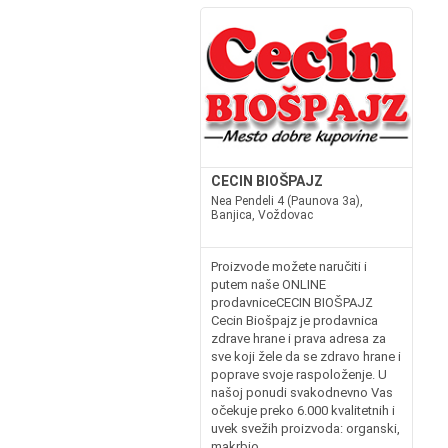
CECIN BIOŠPAJZ
Nea Pendeli 4 (Paunova 3a),
Banjica, Voždovac
Proizvode možete naručiti i
putem naše ONLINE
prodavniceCECIN BIOŠPAJZ
Cecin Biošpajz je prodavnica
zdrave hrane i prava adresa za
sve koji žele da se zdravo hrane i
poprave svoje raspoloženje. U
našoj ponudi svakodnevno Vas
očekuje preko 6.000 kvalitetnih i
uvek svežih proizvoda: organski,
makrbio...