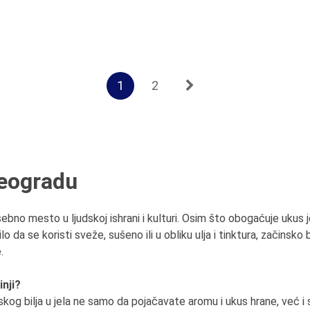
1
2
Beogradu
bno mesto u ljudskoj ishrani i kulturi. Osim što obogaćuje ukus je
o da se koristi sveže, sušeno ili u obliku ulja i tinktura, začinsko 
.
inji?
kog bilja u jela ne samo da pojačavate aromu i ukus hrane, već 