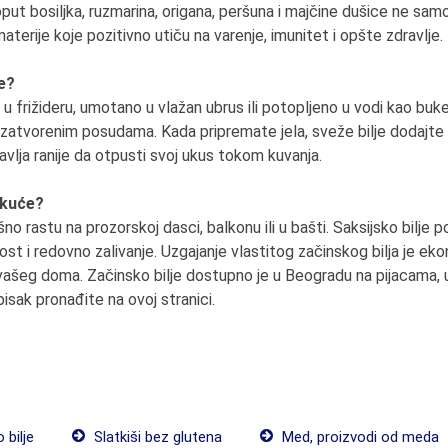
oput bosiljka, ruzmarina, origana, peršuna i majčine dušice ne sam
materije koje pozitivno utiču na varenje, imunitet i opšte zdravlje.
je?
 u frižideru, umotano u vlažan ubrus ili potopljeno u vodi kao buke
atvorenim posudama. Kada pripremate jela, sveže bilje dodajte n
vlja ranije da otpusti svoj ukus tokom kuvanja.
d kuće?
o rastu na prozorskoj dasci, balkonu ili u bašti. Saksijsko bilje p
st i redovno zalivanje. Uzgajanje vlastitog začinskog bilja je ek
 vašeg doma. Začinsko bilje dostupno je u Beogradu na pijacama, 
isak pronađite na ovoj stranici.
 bilje
Slatkiši bez glutena
Med, proizvodi od meda