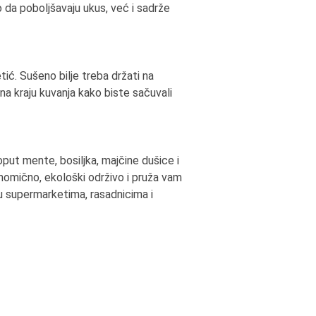
o da poboljšavaju ukus, već i sadrže
tić. Sušeno bilje treba držati na
a kraju kuvanja kako biste sačuvali
oput mente, bosiljka, majčine dušice i
onomično, ekološki održivo i pruža vam
u supermarketima, rasadnicima i