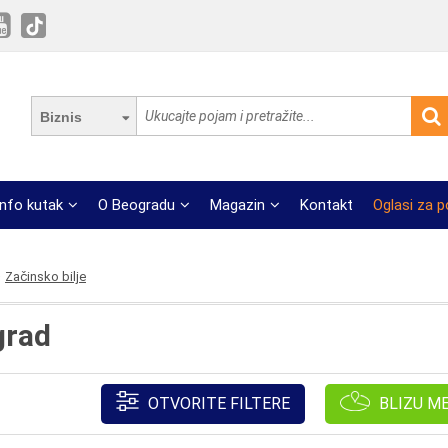
Biznis
Info kutak
O Beogradu
Magazin
Kontakt
Oglasi za 
Začinsko bilje
grad
OTVORITE FILTERE
BLIZU M