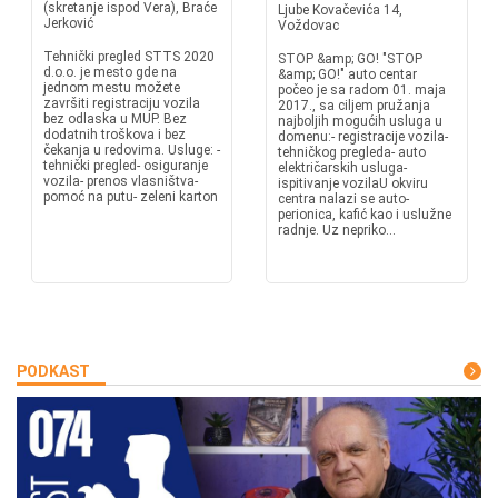
(skretanje ispod Vera), Braće
Ljube Kovačevića 14,
Jerković
Voždovac
Tehnički pregled STTS 2020
STOP &amp; GO! "STOP
d.o.o. je mesto gde na
&amp; GO!" auto centar
jednom mestu možete
počeo je sa radom 01. maja
završiti registraciju vozila
2017., sa ciljem pružanja
bez odlaska u MUP. Bez
najboljih mogućih usluga u
dodatnih troškova i bez
domenu:- registracije vozila-
čekanja u redovima. Usluge: -
tehničkog pregleda- auto
tehnički pregled- osiguranje
električarskih usluga-
vozila- prenos vlasništva-
ispitivanje vozilaU okviru
pomoć na putu- zeleni karton
centra nalazi se auto-
perionica, kafić kao i uslužne
radnje. Uz nepriko...
PODKAST