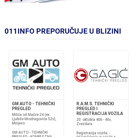
011INFO PREPORUČUJE U BLIZINI
GM AUTO - TEHNIČKI
R.A.M.S. TEHNIČKI
PREGLED
PREGLED I
REGISTRACIJA VOZILA
Milića od Mačve 24 (ex
Ljubiše Miodragovića 52v),
20. oktobra 40b - 40v,
Mirijevo
Zvezdara
GM AUTO - TEHNIČKI
Registracija vozila: -
PREGLED - KOMPLETNA