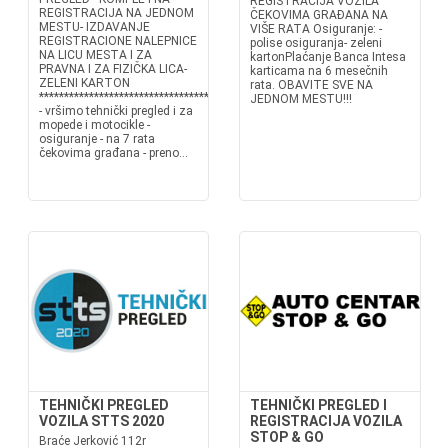
REGISTRACIJA VOZILA
REGISTRACIJA NA JEDNOM
ČEKOVIMA GRAĐANA NA
MESTU- IZDAVANJE
VIŠE RATA Osiguranje: -
REGISTRACIONE NALEPNICE
polise osiguranja- zeleni
NA LICU MESTA I ZA
kartonPlaćanje Banca Intesa
PRAVNA I ZA FIZIČKA LICA-
karticama na 6 mesečnih
ZELENI KARTON
rata. OBAVITE SVE NA
***********************************
JEDNOM MESTU!!!
- vršimo tehnički pregled i za
mopede i motocikle -
osiguranje - na 7 rata
čekovima građana - preno...
TEHNIČKI PREGLED
TEHNIČKI PREGLED I
VOZILA STTS 2020
REGISTRACIJA VOZILA
STOP & GO
Braće Jerković 112r