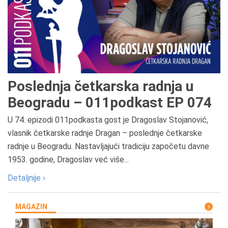
Poslednja četkarska radnja u
Beogradu – 011podkast EP 074
U 74. epizodi 011podkasta gost je Dragoslav Stojanović,
vlasnik četkarske radnje Dragan – poslednje četkarske
radnje u Beogradu. Nastavljajući tradiciju započetu davne
1953. godine, Dragoslav već više...
Detaljnije ›
MAGAZIN