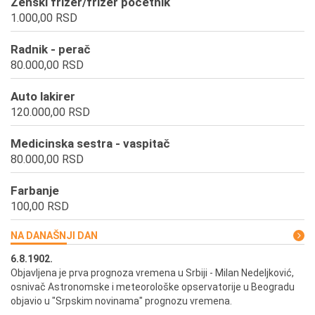
Ženski frizer/frizer početnik
1.000,00 RSD
Radnik - perač
80.000,00 RSD
Auto lakirer
120.000,00 RSD
Medicinska sestra - vaspitač
80.000,00 RSD
Farbanje
100,00 RSD
NA DANAŠNJI DAN
6.8.1902.
6.
ik
Objavljena je prva prognoza vremena u Srbiji - Milan Nedeljković,
Od
osnivač Astronomske i meteorološke opservatorije u Beogradu
Be
objavio u "Srpskim novinama" prognozu vremena.