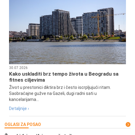
30.07.2026
Kako uskladiti brz tempo života u Beogradu sa
fitnes ciljevima
Život u prestonici diktira brz i često iscrpljujući ritam.
Saobraćajne gužve na Gazeli, dugi radni sati u
kancelarijama...
Detaljnije ›
OGLASI ZA POSAO