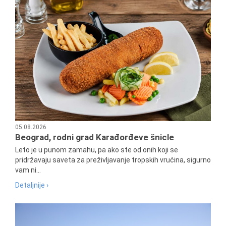
05.08.2026
Beograd, rodni grad Karađorđeve šnicle
Leto je u punom zamahu, pa ako ste od onih koji se
pridržavaju saveta za preživljavanje tropskih vrućina, sigurno
vam ni...
Detaljnije ›