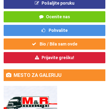
Pošaljite poruku
Ocenite nas
Pohvalite
Bio / Bila sam ovde
Prijavite grešku!
MESTO ZA GALERIJU