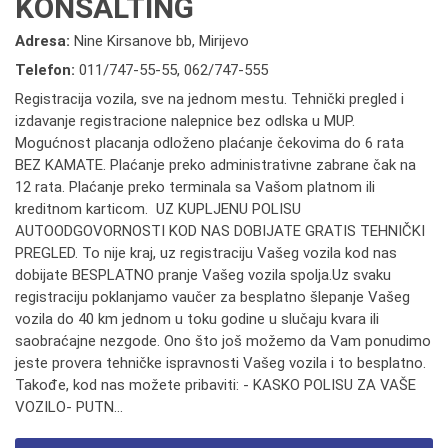
KONSALTING
Adresa:
Nine Kirsanove bb, Mirijevo
Telefon:
011/747-55-55
,
062/747-555
Registracija vozila, sve na jednom mestu. Tehnički pregled i
izdavanje registracione nalepnice bez odlska u MUP.
Mogućnost placanja odloženo plaćanje čekovima do 6 rata
BEZ KAMATE. Plaćanje preko administrativne zabrane čak na
12 rata. Plaćanje preko terminala sa Vašom platnom ili
kreditnom karticom. UZ KUPLJENU POLISU
AUTOODGOVORNOSTI KOD NAS DOBIJATE GRATIS TEHNIČKI
PREGLED. To nije kraj, uz registraciju Vašeg vozila kod nas
dobijate BESPLATNO pranje Vašeg vozila spolja.Uz svaku
registraciju poklanjamo vaučer za besplatno šlepanje Vašeg
vozila do 40 km jednom u toku godine u slučaju kvara ili
saobraćajne nezgode. Ono što još možemo da Vam ponudimo
jeste provera tehničke ispravnosti Vašeg vozila i to besplatno.
Takođe, kod nas možete pribaviti: - KASKO POLISU ZA VAŠE
VOZILO- PUTN...