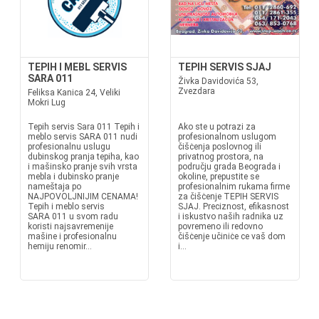
TEPIH I MEBL SERVIS
TEPIH SERVIS SJAJ
SARA 011
Živka Davidovića 53,
Zvezdara
Feliksa Kanica 24, Veliki
Mokri Lug
Tepih servis Sara 011 Tepih i
Ako ste u potrazi za
meblo servis SARA 011 nudi
profesionalnom uslugom
profesionalnu uslugu
čišċenja poslovnog ili
dubinskog pranja tepiha, kao
privatnog prostora, na
i mašinsko pranje svih vrsta
području grada Beograda i
mebla i dubinsko pranje
okoline, prepustite se
nameštaja po
profesionalnim rukama firme
NAJPOVOLJNIJIM CENAMA!
za čišċenje TEPIH SERVIS
Tepih i meblo servis
SJAJ. Preciznost, efikasnost
SARA 011 u svom radu
i iskustvo naših radnika uz
koristi najsavremenije
povremeno ili redovno
mašine i profesionalnu
čišċenje učiniċe ce vaš dom
hemiju renomir...
i...