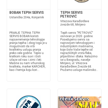
BOBAN TEPIH SERVIS
TEPIH SERVIS
PETROVIĆ
Ustanička 204a, Konjarnik
Vitezova Karađorđeve
zvezde 68, Mirijevo
PRANJE TEPIHA TEPIH
Tepih servis "PETROVIĆ"
SERVIS BOBAN koristi
osnovan je 2020. godine.
najsavremenije tehnologije
Posedujemo servis sa
pranja tepiha i zbog toga je u
najnovijom tehnologijom i
mogućnosti da vrši
industrijskim mašinama,
kvalitetnu uslugu pranja
koje čiste Vaše tepihe od
preko cele godine. Tepisi u
najrazličitijih vrsta fleka,
kratkom roku suvi i čisti
prljavštine i dlaka. Nalazimo
izlaze od nas i zimi i leti.
se u Beogradu, naselje
Mašine su nam vrhunskog
Mirijevo, ul: Vitezova
kvaliteta, marker KARCHER,
Karađorđeve Zvezde 68.
kao i hemija koju kori...
Pružamo usluge mašinsko...