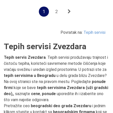
1
2
Povratak na:
Tepih servisi
Tepih servisi Zvezdara
Tepih servis Zvezdara
. Tepih servisi produžavaju trajnost i
čistoću tepiha, koristeći savremene metode čišćenja koje
vraćaju svežinu i uredan izgled prostorima. U potrazi ste za
tepih servisima u Beogradu
u delu grada blizu Zvezdare?
Na ovoj stranici ste na pravom mestu. Pogledajte
ponude
firmi
koje se bave
tepih servisima Zvezdara (uži gradski
deo),
, saznajte
cene
,
ponude
uporedite ih i izaberite ono
što vam najviše odgovara.
Pretražite ceo
beogradski deo grada Zvezdaru
i jednim
klikom stupite u kontakt sa
beogradskim firmama
koji se