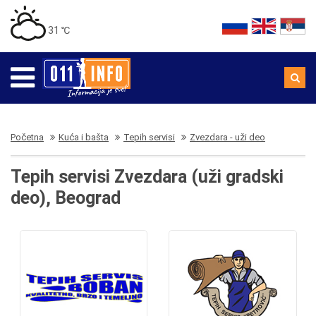
31 ℃
Početna
Kuća i bašta
Tepih servisi
Zvezdara - uži deo
Tepih servisi Zvezdara (uži gradski
deo), Beograd