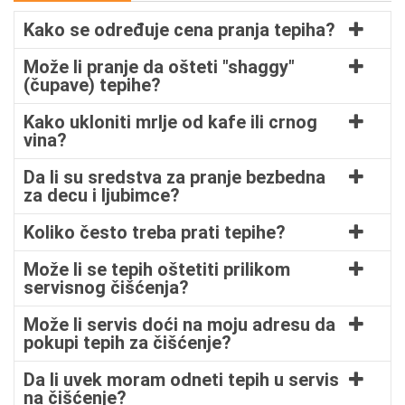
Kako se određuje cena pranja tepiha?
Može li pranje da ošteti "shaggy"
(čupave) tepihe?
Kako ukloniti mrlje od kafe ili crnog
vina?
Da li su sredstva za pranje bezbedna
za decu i ljubimce?
Koliko često treba prati tepihe?
Može li se tepih oštetiti prilikom
servisnog čišćenja?
Može li servis doći na moju adresu da
pokupi tepih za čišćenje?
Da li uvek moram odneti tepih u servis
na čišćenje?