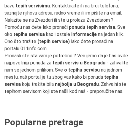
bave
tepih servisima
. Kontaktirajte ih na broj telefona,
saznajte njihovu adresu, radno vreme ili im pišite na email.
Nalazite se na Zvezdari ili ste u prolazu Zvezdarom ?
Pomoću nas ćete lako pronaći
ponudu tepih servisa
. Sve
oko
tepiha servisa
kao i ostale
informacije
na jedan klik.
Ono što tražite
(tepih servise)
lako ćete pronaći na
portalu 011info.com.
Pronašli ste šta vam je potrebno ? Verujemo da je baš ovde
najpovoljnija ponuda za
tepih servis u Beogradu
- zahvalite
nam se jednom prilikom. Sve
o tepihu servisu
na jednom
mestu, naš portal je tu zbog vas kako bi ponuda
tepiha
servisa
koju tražite bila
najbolja u Beogradu
. Zahvalni ste
tepihom servisom koji ste našli kod naš - preporučite nas.
Popularne pretrage