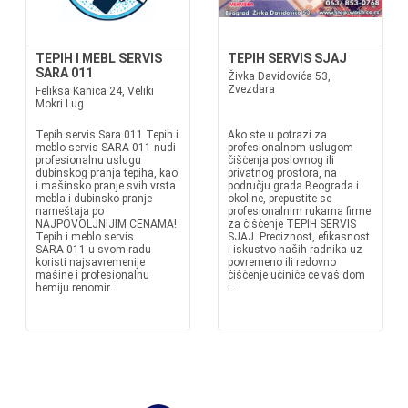
TEPIH I MEBL SERVIS
TEPIH SERVIS SJAJ
SARA 011
Živka Davidovića 53,
Zvezdara
Feliksa Kanica 24, Veliki
Mokri Lug
Tepih servis Sara 011 Tepih i
Ako ste u potrazi za
meblo servis SARA 011 nudi
profesionalnom uslugom
profesionalnu uslugu
čišċenja poslovnog ili
dubinskog pranja tepiha, kao
privatnog prostora, na
i mašinsko pranje svih vrsta
području grada Beograda i
mebla i dubinsko pranje
okoline, prepustite se
nameštaja po
profesionalnim rukama firme
NAJPOVOLJNIJIM CENAMA!
za čišċenje TEPIH SERVIS
Tepih i meblo servis
SJAJ. Preciznost, efikasnost
SARA 011 u svom radu
i iskustvo naših radnika uz
koristi najsavremenije
povremeno ili redovno
mašine i profesionalnu
čišċenje učiniċe ce vaš dom
hemiju renomir...
i...