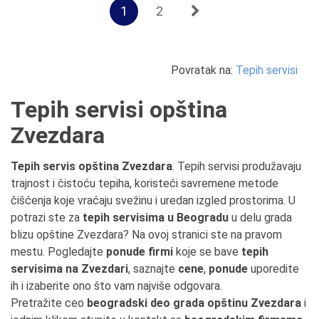
1
2
Povratak na:
Tepih servisi
Tepih servisi opština
Zvezdara
Tepih servis opština Zvezdara
. Tepih servisi produžavaju
trajnost i čistoću tepiha, koristeći savremene metode
čišćenja koje vraćaju svežinu i uredan izgled prostorima. U
potrazi ste za
tepih servisima u Beogradu
u delu grada
blizu opštine Zvezdara? Na ovoj stranici ste na pravom
mestu. Pogledajte
ponude firmi
koje se bave
tepih
servisima na Zvezdari
, saznajte
cene
,
ponude
uporedite
ih i izaberite ono što vam najviše odgovara.
Pretražite ceo
beogradski deo grada opštinu Zvezdara
i