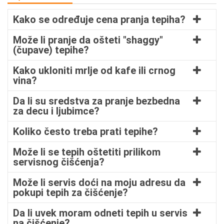
Kako se određuje cena pranja tepiha?
Može li pranje da ošteti "shaggy"
(čupave) tepihe?
Kako ukloniti mrlje od kafe ili crnog
vina?
Da li su sredstva za pranje bezbedna
za decu i ljubimce?
Koliko često treba prati tepihe?
Može li se tepih oštetiti prilikom
servisnog čišćenja?
Može li servis doći na moju adresu da
pokupi tepih za čišćenje?
Da li uvek moram odneti tepih u servis
na čišćenje?