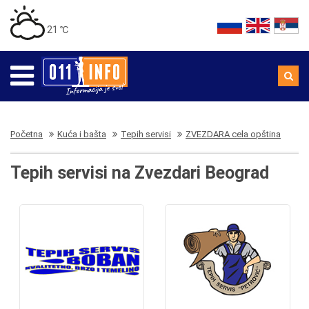
21 ℃
Početna
Kuća i bašta
Tepih servisi
ZVEZDARA cela opština
Tepih servisi na Zvezdari Beograd