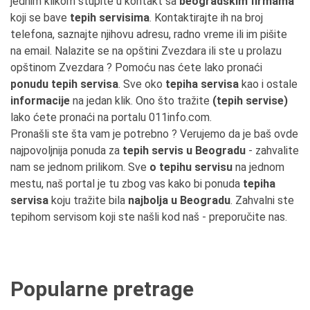
jednim klikom stupite u kontakt sa
beogradskim firmama
koji se bave
tepih servisima
. Kontaktirajte ih na broj
telefona, saznajte njihovu adresu, radno vreme ili im pišite
na email. Nalazite se na opštini Zvezdara ili ste u prolazu
opštinom Zvezdara ? Pomoću nas ćete lako pronaći
ponudu tepih servisa
. Sve oko
tepiha servisa
kao i ostale
informacije
na jedan klik. Ono što tražite
(tepih servise)
lako ćete pronaći na portalu 011info.com.
Pronašli ste šta vam je potrebno ? Verujemo da je baš ovde
najpovoljnija ponuda za
tepih servis u Beogradu
- zahvalite
nam se jednom prilikom. Sve
o tepihu servisu
na jednom
mestu, naš portal je tu zbog vas kako bi ponuda
tepiha
servisa
koju tražite bila
najbolja u Beogradu
. Zahvalni ste
tepihom servisom koji ste našli kod naš - preporučite nas.
Popularne pretrage