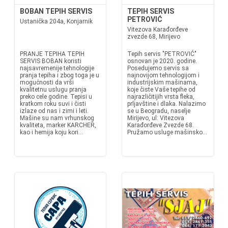
BOBAN TEPIH SERVIS
TEPIH SERVIS
PETROVIĆ
Ustanička 204a, Konjarnik
Vitezova Karađorđeve
zvezde 68, Mirijevo
PRANJE TEPIHA TEPIH
Tepih servis "PETROVIĆ"
SERVIS BOBAN koristi
osnovan je 2020. godine.
najsavremenije tehnologije
Posedujemo servis sa
pranja tepiha i zbog toga je u
najnovijom tehnologijom i
mogućnosti da vrši
industrijskim mašinama,
kvalitetnu uslugu pranja
koje čiste Vaše tepihe od
preko cele godine. Tepisi u
najrazličitijih vrsta fleka,
kratkom roku suvi i čisti
prljavštine i dlaka. Nalazimo
izlaze od nas i zimi i leti.
se u Beogradu, naselje
Mašine su nam vrhunskog
Mirijevo, ul: Vitezova
kvaliteta, marker KARCHER,
Karađorđeve Zvezde 68.
kao i hemija koju kori...
Pružamo usluge mašinsko...