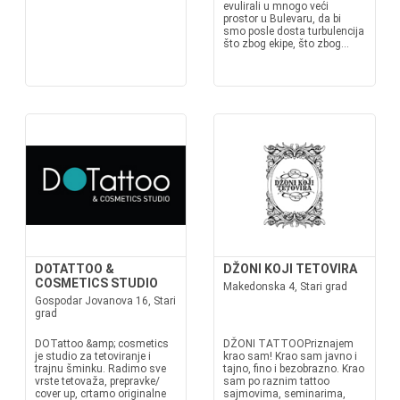
evulirali u mnogo veći
prostor u Bulevaru, da bi
smo posle dosta turbulencija
što zbog ekipe, što zbog...
DOTATTOO &
DŽONI KOJI TETOVIRA
COSMETICS STUDIO
Makedonska 4, Stari grad
Gospodar Jovanova 16, Stari
grad
DOTattoo &amp; cosmetics
DŽONI TATTOOPriznajem
je studio za tetoviranje i
krao sam! Krao sam javno i
trajnu šminku. Radimo sve
tajno, fino i bezobrazno. Krao
vrste tetovaža, prepravke/
sam po raznim tattoo
cover up, crtamo originalne
sajmovima, seminarima,