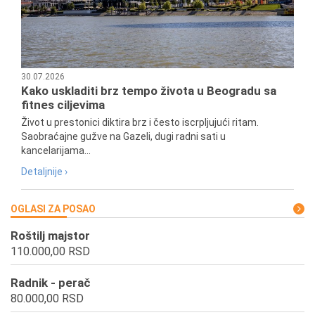
30.07.2026
Kako uskladiti brz tempo života u Beogradu sa
fitnes ciljevima
Život u prestonici diktira brz i često iscrpljujući ritam.
Saobraćajne gužve na Gazeli, dugi radni sati u
kancelarijama...
Detaljnije ›
OGLASI ZA POSAO
Roštilj majstor
110.000,00 RSD
Radnik - perač
80.000,00 RSD