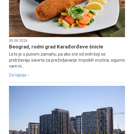
05.08.2026
Beograd, rodni grad Karađorđeve šnicle
Leto je u punom zamahu, pa ako ste od onih koji se
pridržavaju saveta za preživljavanje tropskih vrućina, sigurno
vam ni...
Detaljnije ›