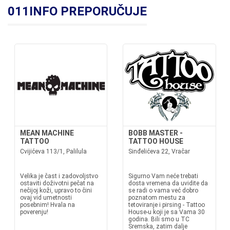
011INFO PREPORUČUJE
MEAN MACHINE
BOBB MASTER -
TATTOO
TATTOO HOUSE
Cvijićeva 113/1, Palilula
Sinđelićeva 22, Vračar
Velika je čast i zadovoljstvo
Sigurno Vam neće trebati
ostaviti doživotni pečat na
dosta vremena da uvidite da
nečijoj koži, upravo to čini
se radi o vama već dobro
ovaj vid umetnosti
poznatom mestu za
posebnim! Hvala na
tetoviranje i pirsing - Tattoo
poverenju!
House-u koji je sa Vama 30
godina. Bili smo u TC
Sremska, zatim dalje