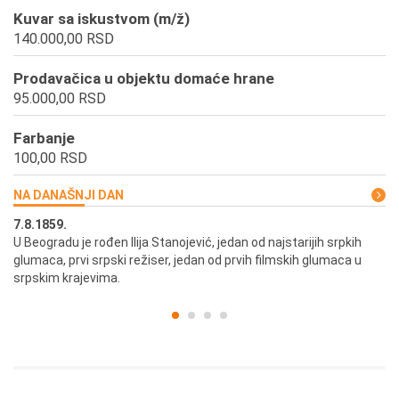
Kuvar sa iskustvom (m/ž)
140.000,00 RSD
Prodavačica u objektu domaće hrane
95.000,00 RSD
Farbanje
100,00 RSD
NA DANAŠNJI DAN
7.8.1859.
7.
U Beogradu je rođen Ilija Stanojević, jedan od najstarijih srpkih
U 
glumaca, prvi srpski režiser, jedan od prvih filmskih glumaca u
re
srpskim krajevima.