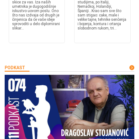
skice za vas. Iza naših
studijima, po Italiji,
umetnika je dugogodišnje
Nemačkoj, Holandiji,
iskustvo uovom poslu. Ono
Španiji...Krao sam sve što
što nas izdvaja od drugih je
sam stigao: cake, male i
činjenica da će vaše ideje
velike tajne, tehnike senčenja
sprovoditi u delo diplomirani
i bojenja, kontura i crtanja
slikar...
slobodnom rukom, tri...
PODKAST