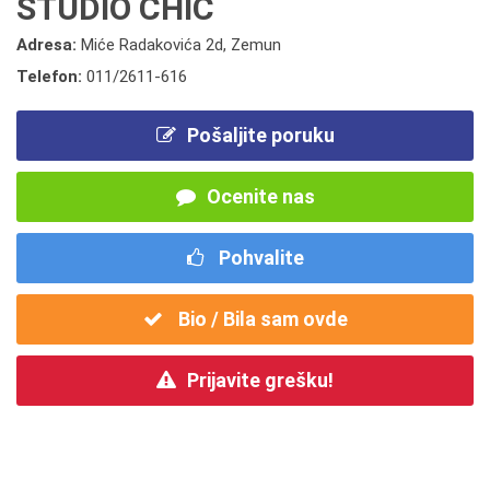
STUDIO CHIC
Adresa:
Miće Radakovića 2d, Zemun
Telefon:
011/2611-616
Pošaljite poruku
Ocenite nas
Pohvalite
Bio / Bila sam ovde
Prijavite grešku!