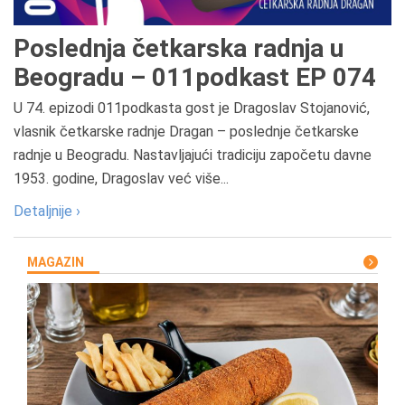
Poslednja četkarska radnja u
Beogradu – 011podkast EP 074
U 74. epizodi 011podkasta gost je Dragoslav Stojanović,
vlasnik četkarske radnje Dragan – poslednje četkarske
radnje u Beogradu. Nastavljajući tradiciju započetu davne
1953. godine, Dragoslav već više...
Detaljnije ›
MAGAZIN