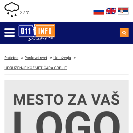
37 ℃
Početna
Poslovni svet
Udruženja
UDRUŽENJE KOZMETIČARA SRBIJE