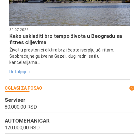
30.07.2026
Kako uskladiti brz tempo života u Beogradu sa
fitnes ciljevima
Život u prestonici diktira brz i često iscrpljujući ritam.
Saobraćajne gužve na Gazeli, dugi radni sati u
kancelarijama...
Detaljnije ›
OGLASI ZA POSAO
Serviser
80.000,00 RSD
AUTOMEHANICAR
120.000,00 RSD