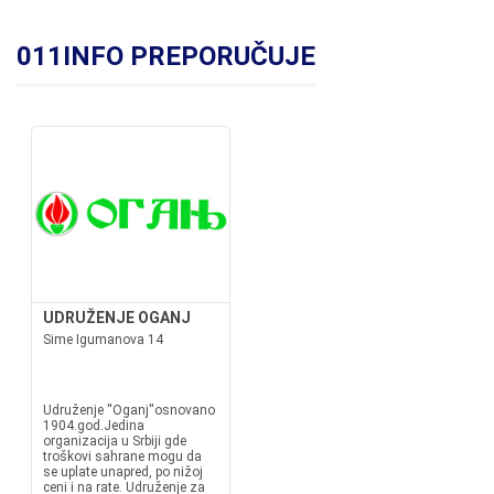
011INFO PREPORUČUJE
UDRUŽENJE OGANJ
Sime Igumanova 14
Udruženje ''Oganj''osnovano
1904.god.Jedina
organizacija u Srbiji gde
troškovi sahrane mogu da
se uplate unapred, po nižoj
ceni i na rate. Udruženje za