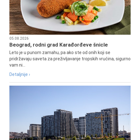
05.08.2026
Beograd, rodni grad Karađorđeve šnicle
Leto je u punom zamahu, pa ako ste od onih koji se
pridržavaju saveta za preživljavanje tropskih vrućina, sigurno
vam ni...
Detaljnije ›