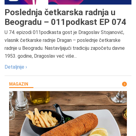
Poslednja četkarska radnja u
Beogradu – 011podkast EP 074
U 74. epizodi 011podkasta gost je Dragoslav Stojanović,
vlasnik četkarske radnje Dragan – poslednje četkarske
radnje u Beogradu. Nastavljajući tradiciju započetu davne
1953. godine, Dragoslav već više...
Detaljnije ›
MAGAZIN