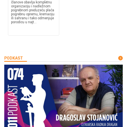
članove obavlja kompletnu
organizaciju i nadležnom
pogrebnom preduzeću plaća
pogrebnu opremu, kremaciju
ili sahranu i tako odmenjuje
porodicu u najt...
PODKAST