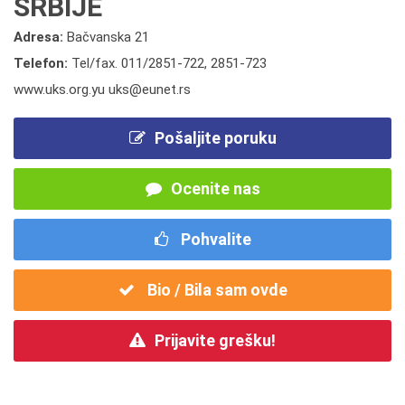
SRBIJE
Adresa:
Bačvanska 21
Telefon:
Tel/fax. 011/2851-722
,
2851-723
www.uks.org.yu uks@eunet.rs
Pošaljite poruku
Ocenite nas
Pohvalite
Bio / Bila sam ovde
Prijavite grešku!