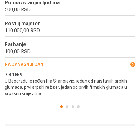
Pomoć starijim ljudima
500,00 RSD
Roštilj majstor
110.000,00 RSD
Farbanje
100,00 RSD
NA DANAŠNJI DAN
7.8.1859.
7.
U Beogradu je rođen Ilija Stanojević, jedan od najstarijih srpkih
U 
glumaca, prvi srpski režiser, jedan od prvih filmskih glumaca u
re
srpskim krajevima.