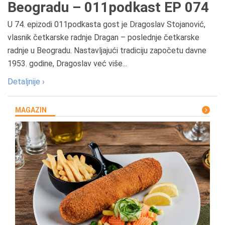
Beogradu – 011podkast EP 074
U 74. epizodi 011podkasta gost je Dragoslav Stojanović,
vlasnik četkarske radnje Dragan – poslednje četkarske
radnje u Beogradu. Nastavljajući tradiciju započetu davne
1953. godine, Dragoslav već više...
Detaljnije ›
MAGAZIN