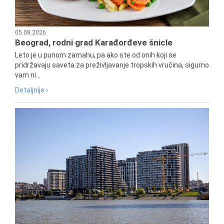
05.08.2026
Beograd, rodni grad Karađorđeve šnicle
Leto je u punom zamahu, pa ako ste od onih koji se
pridržavaju saveta za preživljavanje tropskih vrućina, sigurno
vam ni...
Detaljnije ›