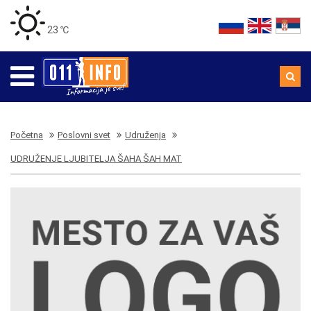
23 ℃
Početna
Poslovni svet
Udruženja
UDRUŽENJE LJUBITELJA ŠAHA ŠAH MAT