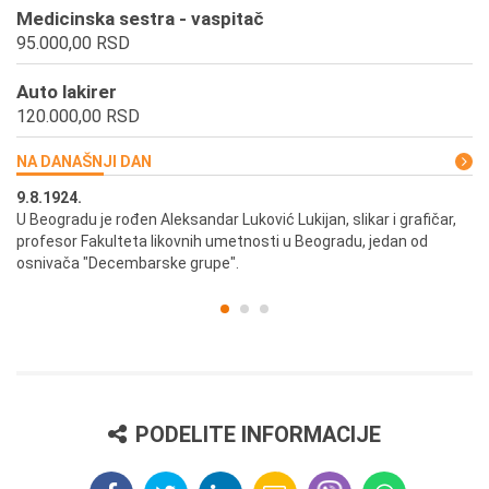
Medicinska sestra - vaspitač
95.000,00 RSD
Auto lakirer
120.000,00 RSD
NA DANAŠNJI DAN
9.8.1924.
9.
U Beogradu je rođen Aleksandar Luković Lukijan, slikar i grafičar,
Pr
profesor Fakulteta likovnih umetnosti u Beogradu, jedan od
a,
osnivača "Decembarske grupe".
PODELITE INFORMACIJE