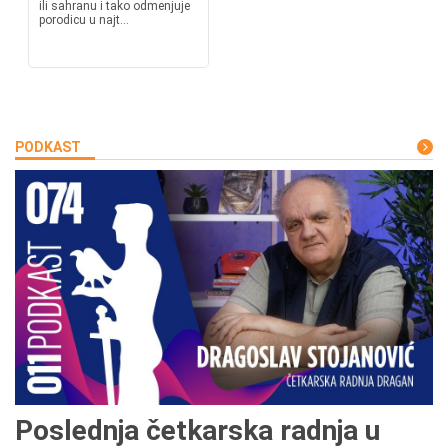
ili sahranu i tako odmenjuje
porodicu u najt...
PODKAST
Poslednja četkarska radnja u