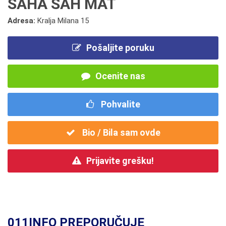
ŠAHA ŠAH MAT
Adresa:
Kralja Milana 15
Pošaljite poruku
Ocenite nas
Pohvalite
Bio / Bila sam ovde
Prijavite grešku!
011INFO PREPORUČUJE