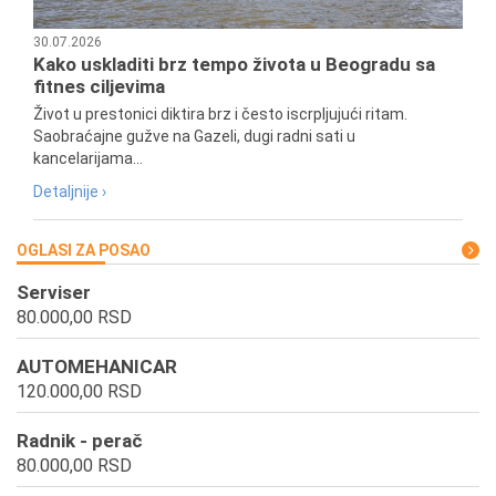
30.07.2026
Kako uskladiti brz tempo života u Beogradu sa
fitnes ciljevima
Život u prestonici diktira brz i često iscrpljujući ritam.
Saobraćajne gužve na Gazeli, dugi radni sati u
kancelarijama...
Detaljnije ›
OGLASI ZA POSAO
Serviser
80.000,00 RSD
AUTOMEHANICAR
120.000,00 RSD
Radnik - perač
80.000,00 RSD