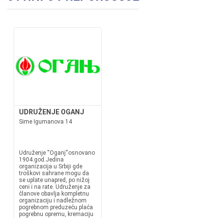
UDRUŽENJE OGANJ
Sime Igumanova 14
Udruženje ''Oganj''osnovano
1904.god.Jedina
organizacija u Srbiji gde
troškovi sahrane mogu da
se uplate unapred, po nižoj
ceni i na rate. Udruženje za
članove obavlja kompletnu
organizaciju i nadležnom
pogrebnom preduzeću plaća
pogrebnu opremu, kremaciju