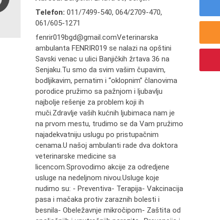
Telefon:
011/7499-540
,
064/2709-470
,
061/605-1271
fenrir019bgd@gmail.comVeterinarska
ambulanta FENRIR019 se nalazi na opštini
Savski venac u ulici Banjičkih žrtava 36 na
Senjaku.Tu smo da svim vašim čupavim,
bodljikavim, pernatim i “oklopnim” članovima
porodice pružimo sa pažnjom i ljubavlju
najbolje rešenje za problem koji ih
muči.Zdravlje vaših kućnih ljubimaca nam je
na prvom mestu, trudimo se da Vam pružimo
najadekvatniju uslugu po pristupačnim
cenama.U našoj ambulanti rade dva doktora
veterinarske medicine sa
licencom.Sprovodimo akcije za odredjene
usluge na nedeljnom nivou.Usluge koje
nudimo su: - Preventiva- Terapija- Vakcinacija
pasa i mačaka protiv zaraznih bolesti i
besnila- Obeležavnje mikročipom- Zaštita od