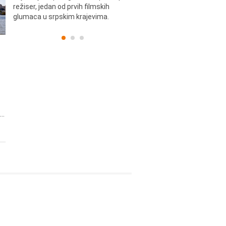
skih
režiser, jedan od prvih filmskih
glumaca u srpskim krajevima.
..