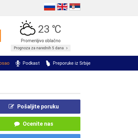
23 ℃
Promenljivo oblačno
Prognoza za narednih 5 dana
posao
Podkast
Preporuke iz Srbije
Pošaljite poruku
Ocenite nas