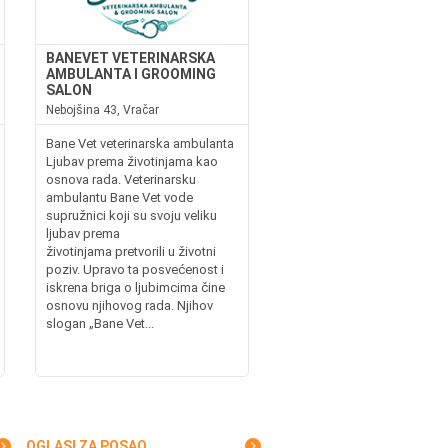
BANEVET VETERINARSKA
AMBULANTA I GROOMING
SALON
Nebojšina 43, Vračar
Bane Vet veterinarska ambulanta
Ljubav prema životinjama kao
osnova rada. Veterinarsku
ambulantu Bane Vet vode
supružnici koji su svoju veliku
ljubav prema
životinjama pretvorili u životni
poziv. Upravo ta posvećenost i
iskrena briga o ljubimcima čine
osnovu njihovog rada. Njihov
slogan „Bane Vet...
OGLASI ZA POSAO