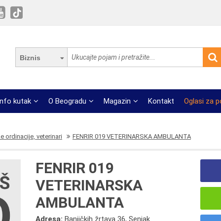
Biznis
Info kutak
O Beogradu
Magazin
Kontakt
Oglasi za 
e ordinacije, veterinari
FENRIR 019 VETERINARSKA AMBULANTA
FENRIR 019
VETERINARSKA
AMBULANTA
Adresa:
Banjičkih žrtava 36, Senjak