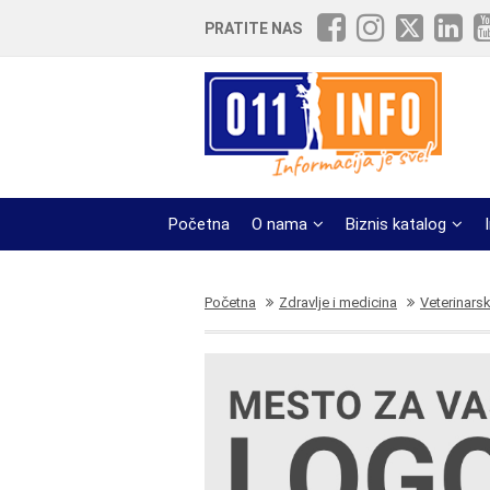
PRATITE NAS
Početna
O nama
Biznis katalog
Početna
Zdravlje i medicina
Veterinarsk