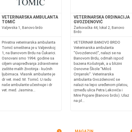
VETERINARSKA AMBULANTA
VETERINARSKA ORDINACIJA
TOMIĆ
GVOZDENOVIĆ
Valjevska 1, Banovo brdo
Žarkovačka 44, lokal 2, Banovo
Brdo
Privatna veterinarska ambulanta
VETERINAR BANOVO BRDO
Tomić smeštena je u Valjevskoj
Veterinarska ambulanta
1, na Banovom Brdu na Čukarici.
"Gvozdenović", nalazi se na
Osnovani smo 1994. godine sa
Banovom Brdu, odmah ispod
ciljem unapređivanja zdravstvene
bazena Košutnjak, a u blizini
zaštite malih životinja - kućnih
Osnovne Škole "Miloš
ljubimaca. Vlasnik ambulante je
Crnjanski". Veterinarska
dr vet. med. M. Tomić. U radu
ambulanta Gvozdenović se
naše ambulante učestvuje i dr
nalazi na lepo uređenom platou,
vet. med. Jasmina...
između ulica Petra Lekovića i
Mire Popare (Banovo brdo). Ulaz
na pl...
MAGAZIN