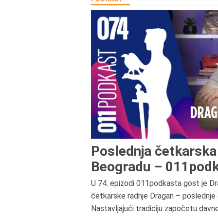
Poslednja četkarska 
Beogradu – 011podk
U 74. epizodi 011podkasta gost je Dr
četkarske radnje Dragan – poslednje 
Nastavljajući tradiciju započetu davn