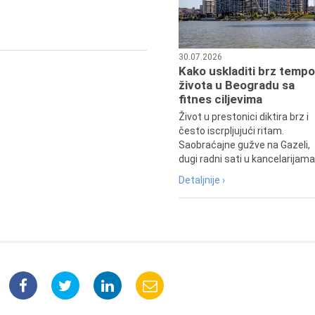
profesor i dekan Fakulteta dram
umetnosti u Beogradu.
30.07.2026
Kako uskladiti brz tempo
života u Beogradu sa
fitnes ciljevima
Život u prestonici diktira brz i
često iscrpljujući ritam.
Saobraćajne gužve na Gazeli,
dugi radni sati u kancelarijama.
Detaljnije ›