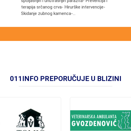
spoljašnjih i unutrašnjih parazita- Prevencija i
terapija srčanog crva- Hirurške intervencije-
Skidanje zubnog kamenca-...
011INFO PREPORUČUJE U BLIZINI