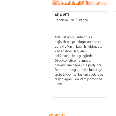
ADA VET
Radnička 37b, Čukarica
Ada Vet ambulanta pruža
najkvalitetnije usluge vezane za
zdravlje Vaših kućnih ljubimaca,
kao i njihovu higijenu i
održavanje lepog izgleda.
Osobito ističemo značaj
preventivne nege koja je ključni
faktor dobrog zdravlja bilo koje
vrste životinja. Naš tim uvek je na
raspolaganju da Vam pomogne
savet...
PODKAST