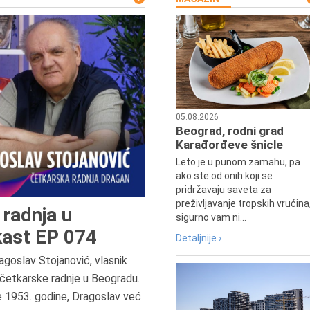
05.08.2026
Beograd, rodni grad
Karađorđeve šnicle
Leto je u punom zamahu, pa
ako ste od onih koji se
pridržavaju saveta za
preživljavanje tropskih vrućina
radnja u
sigurno vam ni...
ast EP 074
Detaljnije ›
agoslav Stojanović, vlasnik
8.8.2013.
četkarske radnje u Beogradu.
Preminuo je Dejan Kosanović,
e 1953. godine, Dragoslav već
istoričar filma, filmski reditelj,