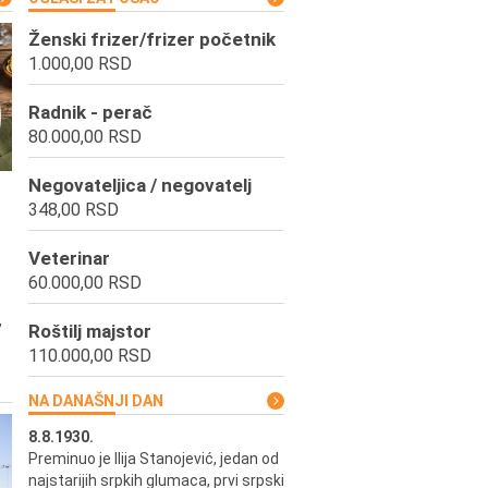
Ženski frizer/frizer početnik
1.000,00 RSD
Radnik - perač
80.000,00 RSD
Negovateljica / negovatelj
348,00 RSD
Veterinar
60.000,00 RSD
,
Roštilj majstor
110.000,00 RSD
NA DANAŠNJI DAN
8.8.1930.
8.8.1898.
Preminuo je Ilija Stanojević, jedan od
U Beogradu je rođen Pavle Biha
najstarijih srpkih glumaca, prvi srpski
književnik i izdavač.