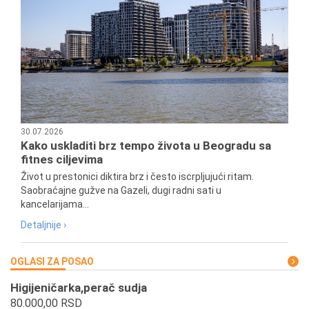
30.07.2026
Kako uskladiti brz tempo života u Beogradu sa
fitnes ciljevima
Život u prestonici diktira brz i često iscrpljujući ritam.
Saobraćajne gužve na Gazeli, dugi radni sati u
kancelarijama...
Detaljnije ›
OGLASI ZA POSAO
Higijeničarka,perač sudja
80.000,00 RSD