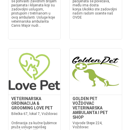
se pohvaliti zavidnim brojem
pacijenata se povećava,
pacijenata i klijenata koji su
među ima dosta
zadovoljni uslugom,
konja.Ukoliko ste zadovoljni
pristupom i tretmanom u
našim radom ocenite naš
ovoj ambulanti. Usluge koje
OVDE
veterinarska ambulanta
Canis Major nudi...
VETERINARSKA
GOLDEN PET
ORDINACIJA &
VOŽDOVAC
GROOMING LOVE PET
VETERINARSKA
AMBULANTA I PET
Bilećka 67, lokal 7, Voždovac
SHOP
Ordinacija za kućne ljubimce
Vojvode Stepe 224,
pruža usluge najvišeg
Voždovac