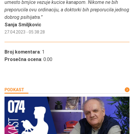
umesto brnjice vezuje kucice kanapom. Nikome ne bih
preporucila ovu ordinaciju, a doktorki bih preporucila jednog
dobrog psihijatra.
”
Sanja Smiljkovic
27.04.2023 - 05:38:28
Broj komentara
: 1
Prosečna ocena
: 0.00
PODKAST