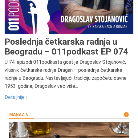
Poslednja četkarska radnja u
Beogradu – 011podkast EP 074
U 74. epizodi 011podkasta gost je Dragoslav Stojanović,
vlasnik četkarske radnje Dragan – poslednje četkarske
radnje u Beogradu. Nastavljajući tradiciju započetu davne
1953. godine, Dragoslav već više...
Detaljnije ›
MAGAZIN