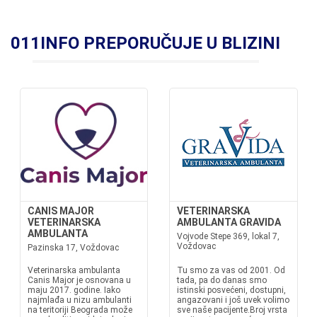
011INFO PREPORUČUJE U BLIZINI
CANIS MAJOR
VETERINARSKA
VETERINARSKA
AMBULANTA GRAVIDA
AMBULANTA
Vojvode Stepe 369, lokal 7,
Voždovac
Pazinska 17, Voždovac
Veterinarska ambulanta
Tu smo za vas od 2001. Od
Canis Major je osnovana u
tada, pa do danas smo
maju 2017. godine. Iako
istinski posvećeni, dostupni,
najmlađa u nizu ambulanti
angazovani i još uvek volimo
na teritoriji Beograda može
sve naše pacijente.Broj vrsta