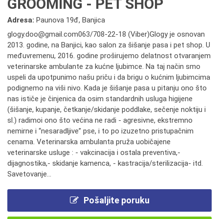
GROOMING - PET SHOP
Adresa:
Paunova 19đ, Banjica
glogy.doo@gmail.com063/708-22-18 (Viber)Glogy je osnovan
2013. godine, na Banjici, kao salon za šišanje pasa i pet shop. U
međuvremenu, 2016. godine proširujemo delatnost otvaranjem
veterinarske ambulante za kućne ljubimce. Na taj način smo
uspeli da upotpunimo našu priču i da brigu o kućnim ljubimcima
podignemo na viši nivo. Kada je šišanje pasa u pitanju ono što
nas ističe je činjenica da osim standardnih usluga higijene
(šišanje, kupanje, četkanje/skidanje poddlake, sečenje noktiju i
sl.) radimoi ono što većina ne radi - agresivne, ekstremno
nemirne i “nesaradljive” pse, i to po izuzetno pristupačnim
cenama. Veterinarska ambulanta pruža uobičajene
veterinarske usluge : - vakcinacija i ostala preventiva,-
dijagnostika,- skidanje kamenca, - kastracija/sterilizacija- itd.
Savetovanje...
Pošaljite poruku