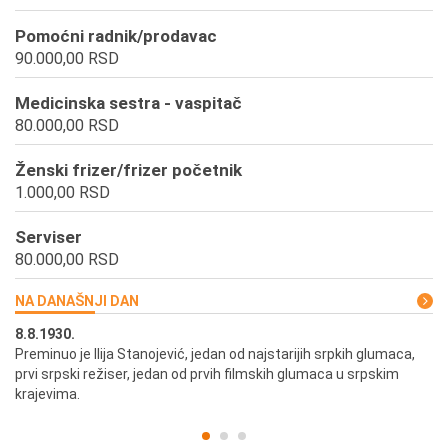
Pomoćni radnik/prodavac
90.000,00 RSD
Medicinska sestra - vaspitač
80.000,00 RSD
Ženski frizer/frizer početnik
1.000,00 RSD
Serviser
80.000,00 RSD
NA DANAŠNJI DAN
8.8.1930.
8.
Preminuo je Ilija Stanojević, jedan od najstarijih srpkih glumaca,
U 
prvi srpski režiser, jedan od prvih filmskih glumaca u srpskim
krajevima.