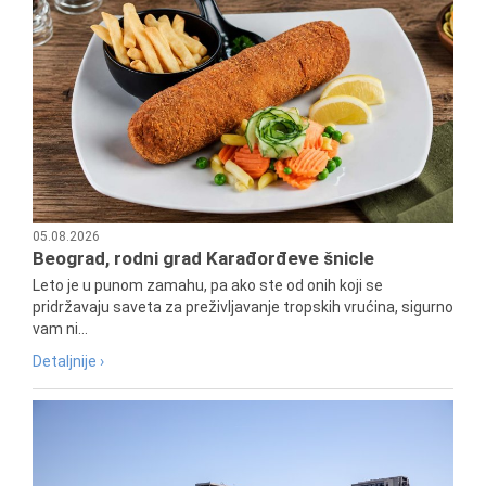
05.08.2026
Beograd, rodni grad Karađorđeve šnicle
Leto je u punom zamahu, pa ako ste od onih koji se
pridržavaju saveta za preživljavanje tropskih vrućina, sigurno
vam ni...
Detaljnije ›