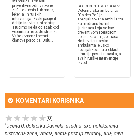
standarda u oblasti
preventivne zdravstvene
GOLDEN PET VOŽDOVAC
zaštite kućnih ljubimaca,
Veterinarska ambulanta
lečenja i hirurških
“Golden Pet” je
intervencija. Svaki pacijent
specijalizovana ambulanta
dobija individualni pristup.
za medicinu kućnih
Trudimo se da odlazak kod
ljubimaca koja se bavi
veterinara ne bude stres za
preventivom i terapijom
Vaše krznene i pernate
bolesti kućnih ljubimaca.
članove porodica. Uslu...
Naša veterinarska
ambulanta je usko
specijalizovana u oblasti
hirurgije pasa i mačaka, a
sve hirurške intervencije
izvodi...
KOMENTARI KORISNIKA
(0)
“
Ocena 0, doktorka Danijela je jedna iskompleksirana
histericna zena, vredja, nema pristup zivotinji, urla, davi,