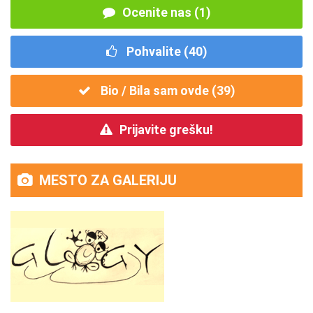
Ocenite nas (1)
Pohvalite (
40
)
Bio / Bila sam ovde (
39
)
Prijavite grešku!
MESTO ZA GALERIJU