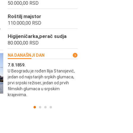
50.000,00 RSD
Roštilj majstor
110.000,00 RSD
,
Higijeničarka,perač sudja
80.000,00 RSD
NA DANAŠNJI DAN
7.8.1859.
7.8.1855.
U Beogradu je rođen Ilija Stanojević,
U Beogradu je rođen Svetisla
jedan od najstarijih srpkih glumaca,
Dinulović, pozorišni glumac i r
prvi srpski režiser, jedan od prvih
filmskih glumaca u srpskim
krajevima.