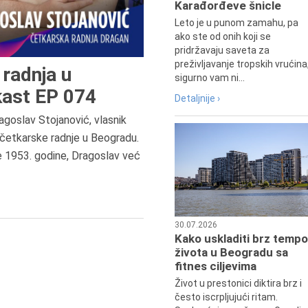
Karađorđeve šnicle
Leto je u punom zamahu, pa
ako ste od onih koji se
pridržavaju saveta za
preživljavanje tropskih vrućina
radnja u
sigurno vam ni...
ast EP 074
Detaljnije ›
agoslav Stojanović, vlasnik
četkarske radnje u Beogradu.
7.8.2015.
e 1953. godine, Dragoslav već
Preminula je Đurđija Cvetić,
pozorišna, filmska i TV glumica.
30.07.2026
Kako uskladiti brz tempo
života u Beogradu sa
fitnes ciljevima
Život u prestonici diktira brz i
često iscrpljujući ritam.