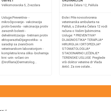
OBIVET
ORDINACIJA
Velikomoravska 5, Zvezdara
Zdravka Čelara 12, Palilula
Usluge:Preventiva- -
Đole i Prle novootvorena
mikročipovanje - vakcinacija
veterinarska ambulanta na
protiv besnila - vakcinacija protiv
Paliluli, u Zdravka Čelara 12 vodi
zaraznih bolesti -
računa o Vašim ljubimcima.
dehelmintizacija - tretmani protiv
Usluge: * PREVENTIVA*
ektoparazitaDijagnostika - u
DIJAGNOSTIKA* TERAPIJA*
saradnji sa zvaničnom
HIRURGIJA I ORTOPEDIJA*
veterinarskom laboratorijom -
STOMATOLOGIJA*
kompletna krvna slika -biohemija
STACIONARNO LEČENJE*
krvi -urin -srčani crv
TERENSKE USLUGE Preglede
(Dirofilaria)Dermatolog...
vrši doktor veterine dr Vlada
Antić. Za sve ostale...