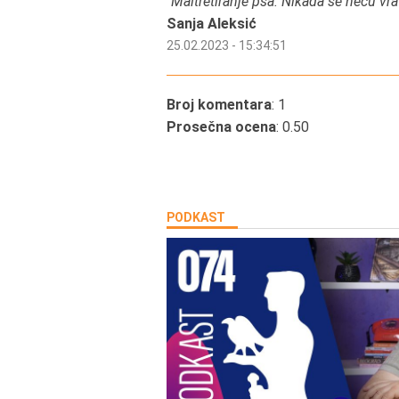
“
Maltretiranje psa. Nikada se neću vrat
Sanja Aleksić
25.02.2023 - 15:34:51
Broj komentara
: 1
Prosečna ocena
: 0.50
PODKAST