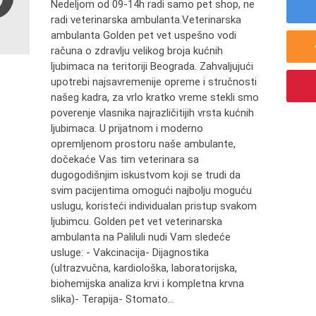
Nedeljom od 09-14h radi samo pet shop, ne
radi veterinarska ambulanta.Veterinarska
ambulanta Golden pet vet uspešno vodi
računa o zdravlju velikog broja kućnih
ljubimaca na teritoriji Beograda. Zahvaljujući
upotrebi najsavremenije opreme i stručnosti
našeg kadra, za vrlo kratko vreme stekli smo
poverenje vlasnika najrazličitijih vrsta kućnih
ljubimaca. U prijatnom i moderno
opremljenom prostoru naše ambulante,
dočekaće Vas tim veterinara sa
dugogodišnjim iskustvom koji se trudi da
svim pacijentima omogući najbolju moguću
uslugu, koristeći individualan pristup svakom
ljubimcu. Golden pet vet veterinarska
ambulanta na Paliluli nudi Vam sledeće
usluge: - Vakcinacija- Dijagnostika
(ultrazvučna, kardiološka, laboratorijska,
biohemijska analiza krvi i kompletna krvna
slika)- Terapija- Stomato...