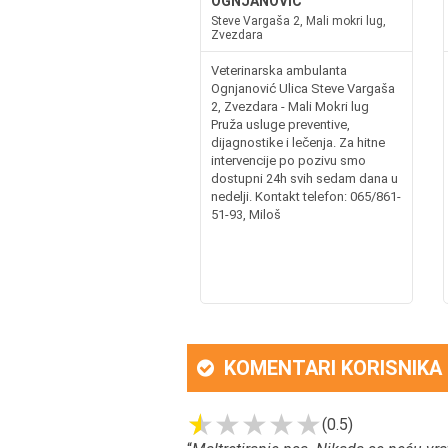
OGNJANOVIĆ
Steve Vargaša 2, Mali mokri lug,
Zvezdara
Veterinarska ambulanta
Ognjanović Ulica Steve Vargaša
2, Zvezdara - Mali Mokri lug
Pruža usluge preventive,
dijagnostike i lečenja. Za hitne
intervencije po pozivu smo
dostupni 24h svih sedam dana u
nedelji. Kontakt telefon: 065/861-
51-93, Miloš
KOMENTARI KORISNIKA
(0.5)