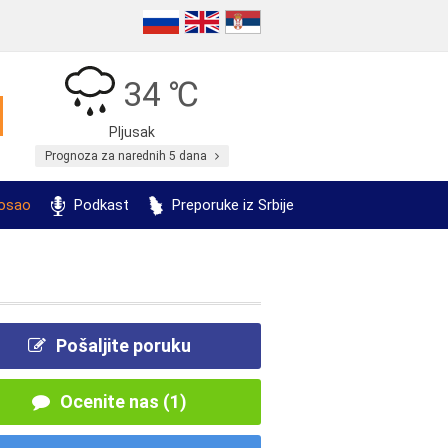
34 ℃
Pljusak
Prognoza za narednih 5 dana
posao
Podkast
Preporuke iz Srbije
Pošaljite poruku
Ocenite nas (1)