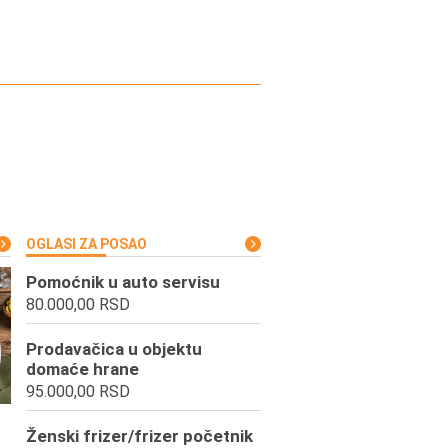
OGLASI ZA POSAO
Pomoćnik u auto servisu
80.000,00 RSD
Prodavačica u objektu
domaće hrane
95.000,00 RSD
Ženski frizer/frizer početnik