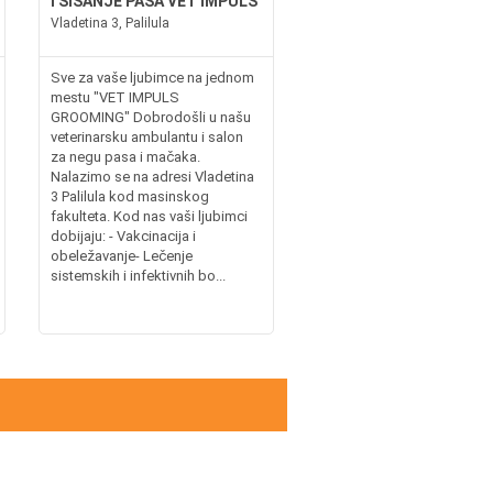
I ŠIŠANJE PASA VET IMPULS
Vladetina 3, Palilula
Sve za vaše ljubimce na jednom
mestu "VET IMPULS
GROOMING" Dobrodošli u našu
veterinarsku ambulantu i salon
za negu pasa i mačaka.
Nalazimo se na adresi Vladetina
3 Palilula kod masinskog
fakulteta. Kod nas vaši ljubimci
dobijaju: - Vakcinacija i
obeležavanje- Lečenje
sistemskih i infektivnih bo...