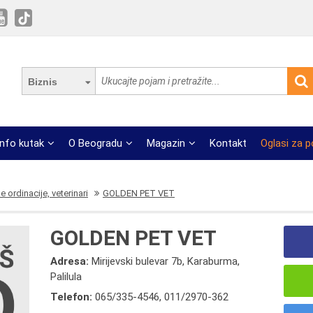
Biznis
Info kutak
O Beogradu
Magazin
Kontakt
Oglasi za 
e ordinacije, veterinari
GOLDEN PET VET
GOLDEN PET VET
Adresa:
Mirijevski bulevar 7b, Karaburma,
Palilula
Telefon:
065/335-4546
,
011/2970-362