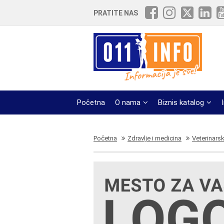
PRATITE NAS
Početna
O nama
Biznis katalog
Početna
Zdravlje i medicina
Veterinarsk