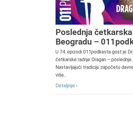
Poslednja četkarska 
Beogradu – 011podk
U 74. epizodi 011podkasta gost je Dr
četkarske radnje Dragan – poslednje 
Nastavljajući tradiciju započetu davn
više...
Detaljnije ›